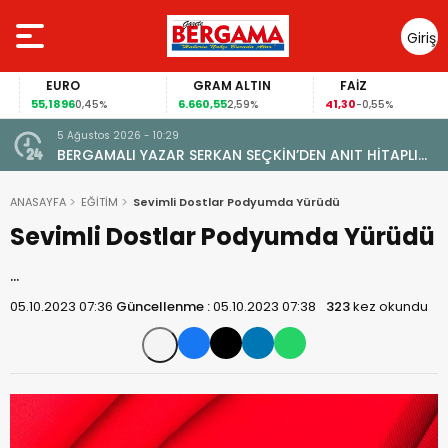
Giriş
Yap
EURO
GRAM ALTIN
FAİZ
55,1896
6.660,55
41,30
0,45%
2,59%
-0,55%
5 Ağustos 2026 - 10:29
BERGAMALI YAZAR SERKAN SEÇKİN’DEN ANIT HİTAPLI
KİTAP: “PERGAMON’DAN ARTVİN’E”
ANASAYFA
EĞİTİM
Sevimli Dostlar Podyumda Yürüdü
Sevimli Dostlar Podyumda Yürüdü
…
05.10.2023 07:36
Güncellenme :
05.10.2023 07:38
323
kez okundu