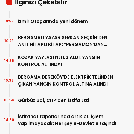
İlginizi Çekebilir
İzmir Otogarında yeni dönem
10:57
BERGAMALI YAZAR SERKAN SEÇKİN’DEN
10:29
ANIT HİTAPLI KİTAP: “PERGAMON’DAN
ARTVİN’E”
KOZAK YAYLASI NEFES ALDI: YANGIN
14:35
KONTROL ALTINDA!
BERGAMA DEREKÖY’DE ELEKTRİK TELİNDEN
19:37
ÇIKAN YANGIN KONTROL ALTINA ALINDI
Gürbüz Bal, CHP’den İstifa Etti
09:56
İstirahat raporlarında artık bu işlem
14:50
yapılmayacak: Her şey e-Devlet’e taşındı