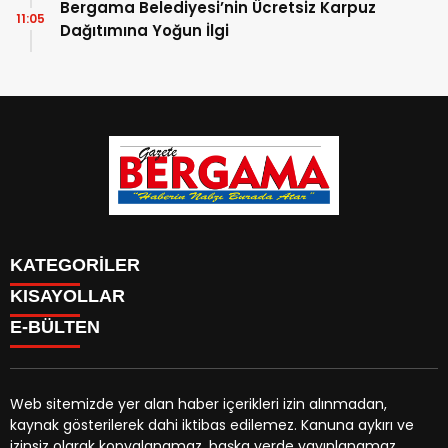
Bergama Belediyesi’nin Ücretsiz Karpuz
11:05
Dağıtımına Yoğun İlgi
KATEGORİLER
KISAYOLLAR
CANLI YAYIN
Menü seçimi yapın. WP-ADMIN → Görünüm → Menüler
E-BÜLTEN
BURÇLAR
sayfasından menü eşleştirmesi yapınız.
HABER
CANLI BORSA
CANLI SONUÇLAR
Web sitemizde yer alan haber içerikleri izin alınmadan,
HAVA DURUMU
kaynak gösterilerek dahi iktibas edilemez. Kanuna aykırı ve
gazetebergama.com.tr
e-bültenine abone olarak,
CANLI TV
izinsiz olarak kopyalanamaz, başka yerde yayınlanamaz.