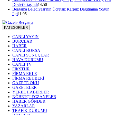
Devlet’e taşındı
14:50
Bergama Belediyesi’nin Ücretsiz Karpuz Dağıtımına Yoğun
İlgi
11:05
KATEGORİLER
CANLI YAYIN
BURÇLAR
HABER
CANLI BORSA
CANLI SONUÇLAR
HAVA DURUMU
CANLI TV
FİKSTÜR
FİRMA EKLE
FİRMA REHBERİ
GAZETE OKU
GAZETELER
YEREL HABERLER
NÖBETÇİ ECZANELER
HABER GÖNDER
YAZARLAR
TRAFİK DURUMU