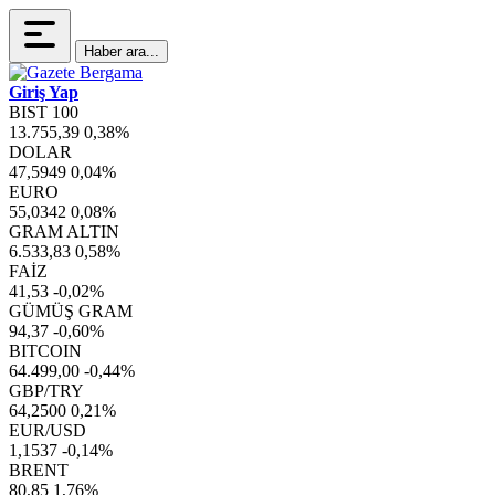
Haber ara...
Giriş Yap
BIST 100
13.755,39
0,38%
DOLAR
47,5949
0,04%
EURO
55,0342
0,08%
GRAM ALTIN
6.533,83
0,58%
FAİZ
41,53
-0,02%
GÜMÜŞ GRAM
94,37
-0,60%
BITCOIN
64.499,00
-0,44%
GBP/TRY
64,2500
0,21%
EUR/USD
1,1537
-0,14%
BRENT
80,85
1,76%