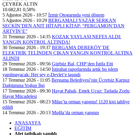
ÇEYREK ALTIN
10.682,81
0,58%
5 Ağustos 2026 - 10:57
İzmir Otogarında yeni dönem
5 Ağustos 2026 - 10:29
BERGAMALI YAZAR SERKAN
SEÇKİN’DEN ANIT HİTAPLI KİTAP: “PERGAMON’DAN
ARTVİN’E”
31 Temmuz 2026 - 14:35
KOZAK YAYLASI NEFES ALDI:
YANGIN KONTROL ALTINDA!
30 Temmuz 2026 - 19:37
BERGAMA DEREKÖY’DE
ELEKTRİK TELİNDEN ÇIKAN YANGIN KONTROL ALTINA
ALINDI
29 Temmuz 2026 - 09:56
Gürbüz Bal, CHP’den İstifa Etti
18 Temmuz 2026 - 14:50
İstirahat raporlarında artık bu işlem
yapılmayacak: Her şey e-Devlet’e taşındı
17 Temmuz 2026 - 11:05
Bergama Belediyesi’nin Ücretsiz Karpuz
Dağıtımına Yoğun İlgi
17 Temmuz 2026 - 09:30
Hayat Pahalı, Emek Ucuz: Tarlada Zorlu
Hayat Mücadelesi
15 Temmuz 2026 - 08:23
Milas’ta orman yangını! 1120 kişi tahliye
edildi
14 Temmuz 2026 - 20:13
Muğla’da orman yangını
ANASAYFA
EĞİTİM
Afet tatbikatı yapıldı