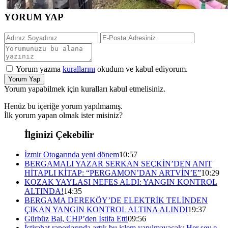
YORUM YAP
Yorum yazma
kurallarını
okudum ve kabul ediyorum.
Yorum Yap
Yorum yapabilmek için kuralları kabul etmelisiniz.
Henüz bu içeriğe yorum yapılmamış.
İlk yorum yapan olmak ister misiniz?
İlginizi Çekebilir
İzmir Otogarında yeni dönem
10:57
BERGAMALI YAZAR SERKAN SEÇKİN’DEN ANIT
HİTAPLI KİTAP: “PERGAMON’DAN ARTVİN’E”
10:29
KOZAK YAYLASI NEFES ALDI: YANGIN KONTROL
ALTINDA!
14:35
BERGAMA DEREKÖY’DE ELEKTRİK TELİNDEN
ÇIKAN YANGIN KONTROL ALTINA ALINDI
19:37
Gürbüz Bal, CHP’den İstifa Etti
09:56
İstirahat raporlarında artık bu işlem yapılmayacak: Her şey e-