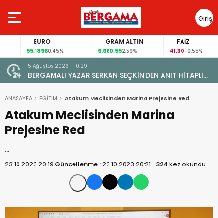
Giriş
Yap
EURO
GRAM ALTIN
FAİZ
55,1896
6.660,55
41,30
0,45%
2,59%
-0,55%
5 Ağustos 2026 - 10:29
BERGAMALI YAZAR SERKAN SEÇKİN’DEN ANIT HİTAPLI
KİTAP: “PERGAMON’DAN ARTVİN’E”
ANASAYFA
EĞİTİM
Atakum Meclisinden Marina Prejesine Red
Atakum Meclisinden Marina
Prejesine Red
…
23.10.2023 20:19
Güncellenme :
23.10.2023 20:21
324
kez okundu