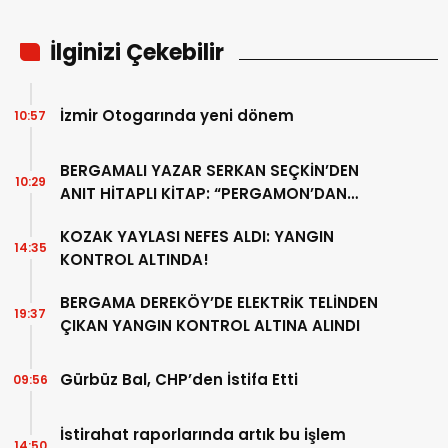
İlginizi Çekebilir
İzmir Otogarında yeni dönem
10:57
BERGAMALI YAZAR SERKAN SEÇKİN’DEN
10:29
ANIT HİTAPLI KİTAP: “PERGAMON’DAN
ARTVİN’E”
KOZAK YAYLASI NEFES ALDI: YANGIN
14:35
KONTROL ALTINDA!
BERGAMA DEREKÖY’DE ELEKTRİK TELİNDEN
19:37
ÇIKAN YANGIN KONTROL ALTINA ALINDI
Gürbüz Bal, CHP’den İstifa Etti
09:56
İstirahat raporlarında artık bu işlem
14:50