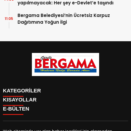
yapılmayacak: Her şey e-Devlet’e taşındı
Bergama Belediyesi’nin Ücretsiz Karpuz
11:05
Dağıtımına Yoğun İlgi
KATEGORİLER
KISAYOLLAR
CANLI YAYIN
Menü seçimi yapın. WP-ADMIN → Görünüm → Menüler
E-BÜLTEN
BURÇLAR
sayfasından menü eşleştirmesi yapınız.
HABER
CANLI BORSA
CANLI SONUÇLAR