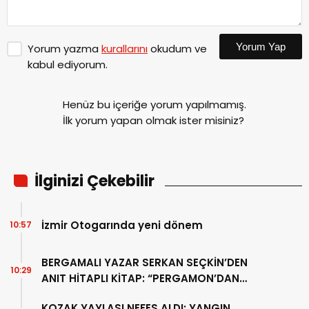
Yorum Yap
Yorum yazma
kurallarını
okudum ve
kabul ediyorum.
Henüz bu içeriğe yorum yapılmamış.
İlk yorum yapan olmak ister misiniz?
İlginizi Çekebilir
İzmir Otogarında yeni dönem
10:57
BERGAMALI YAZAR SERKAN SEÇKİN’DEN
10:29
ANIT HİTAPLI KİTAP: “PERGAMON’DAN
ARTVİN’E”
KOZAK YAYLASI NEFES ALDI: YANGIN