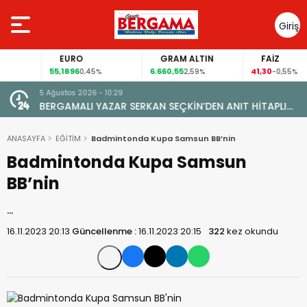
Giriş
Yap
EURO
GRAM ALTIN
FAİZ
55,1896
6.660,55
41,30
0,45%
2,59%
-0,55%
5 Ağustos 2026 - 10:29
BERGAMALI YAZAR SERKAN SEÇKİN’DEN ANIT HİTAPLI
KİTAP: “PERGAMON’DAN ARTVİN’E”
ANASAYFA
EĞİTİM
Badmintonda Kupa Samsun BB’nin
Badmintonda Kupa Samsun
BB’nin
…
16.11.2023 20:13
Güncellenme :
16.11.2023 20:15
322
kez okundu