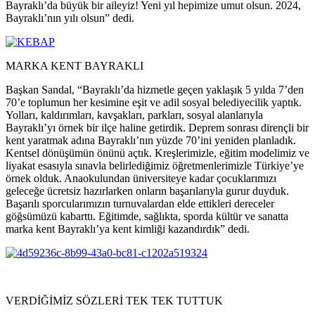
Bayraklı’da büyük bir aileyiz! Yeni yıl hepimize umut olsun. 2024,
Bayraklı’nın yılı olsun” dedi.
MARKA KENT BAYRAKLI
Başkan Sandal, “Bayraklı’da hizmetle geçen yaklaşık 5 yılda 7’den
70’e toplumun her kesimine eşit ve adil sosyal belediyecilik yaptık.
Yolları, kaldırımları, kavşakları, parkları, sosyal alanlarıyla
Bayraklı’yı örnek bir ilçe haline getirdik. Deprem sonrası dirençli bir
kent yaratmak adına Bayraklı’nın yüzde 70’ini yeniden planladık.
Kentsel dönüşümün önünü açtık. Kreşlerimizle, eğitim modelimiz ve
liyakat esasıyla sınavla belirlediğimiz öğretmenlerimizle Türkiye’ye
örnek olduk. Anaokulundan üniversiteye kadar çocuklarımızı
geleceğe ücretsiz hazırlarken onların başarılarıyla gurur duyduk.
Başarılı sporcularımızın turnuvalardan elde ettikleri dereceler
göğsümüzü kabarttı. Eğitimde, sağlıkta, sporda kültür ve sanatta
marka kent Bayraklı’ya kent kimliği kazandırdık” dedi.
VERDİĞİMİZ SÖZLERİ TEK TEK TUTTUK