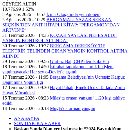
ÇEYREK ALTIN
10.776,99
1,52%
5 Ağustos 2026 - 10:57
İzmir Otogarında yeni dönem
5 Ağustos 2026 - 10:29
BERGAMALI YAZAR SERKAN
SEÇKİN’DEN ANIT HİTAPLI KİTAP: “PERGAMON’DAN
ARTVİN’E”
31 Temmuz 2026 - 14:35
KOZAK YAYLASI NEFES ALDI:
YANGIN KONTROL ALTINDA!
30 Temmuz 2026 - 19:37
BERGAMA DEREKÖY’DE
ELEKTRİK TELİNDEN ÇIKAN YANGIN KONTROL ALTINA
ALINDI
29 Temmuz 2026 - 09:56
Gürbüz Bal, CHP’den İstifa Etti
18 Temmuz 2026 - 14:50
İstirahat raporlarında artık bu işlem
yapılmayacak: Her şey e-Devlet’e taşındı
17 Temmuz 2026 - 11:05
Bergama Belediyesi’nin Ücretsiz Karpuz
Dağıtımına Yoğun İlgi
17 Temmuz 2026 - 09:30
Hayat Pahalı, Emek Ucuz: Tarlada Zorlu
Hayat Mücadelesi
15 Temmuz 2026 - 08:23
Milas’ta orman yangını! 1120 kişi tahliye
edildi
14 Temmuz 2026 - 20:13
Muğla’da orman yangını
ANASAYFA
SON DAKİKA HABER
Başkan Sandal’dan yeni yıl mesajı: “2024 Bayraklı’nın