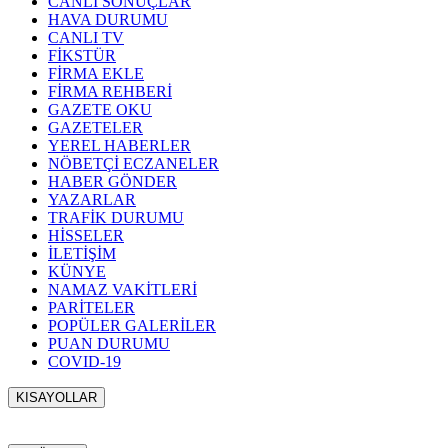
CANLI SONUÇLAR
HAVA DURUMU
CANLI TV
FİKSTÜR
FİRMA EKLE
FİRMA REHBERİ
GAZETE OKU
GAZETELER
YEREL HABERLER
NÖBETÇİ ECZANELER
HABER GÖNDER
YAZARLAR
TRAFİK DURUMU
HİSSELER
İLETİŞİM
KÜNYE
NAMAZ VAKİTLERİ
PARİTELER
POPÜLER GALERİLER
PUAN DURUMU
COVID-19
KISAYOLLAR
Menü seçimi yapın. WP-ADMIN → Görünüm → Menüler
sayfasından menü eşleştirmesi yapınız.