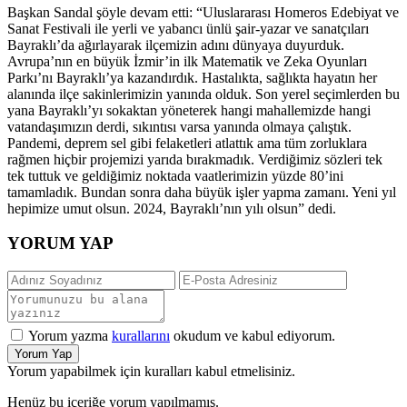
Başkan Sandal şöyle devam etti: “Uluslararası Homeros Edebiyat ve
Sanat Festivali ile yerli ve yabancı ünlü şair-yazar ve sanatçıları
Bayraklı’da ağırlayarak ilçemizin adını dünyaya duyurduk.
Avrupa’nın en büyük İzmir’in ilk Matematik ve Zeka Oyunları
Parkı’nı Bayraklı’ya kazandırdık. Hastalıkta, sağlıkta hayatın her
alanında ilçe sakinlerimizin yanında olduk. Son yerel seçimlerden bu
yana Bayraklı’yı sokaktan yöneterek hangi mahallemizde hangi
vatandaşımızın derdi, sıkıntısı varsa yanında olmaya çalıştık.
Pandemi, deprem sel gibi felaketleri atlattık ama tüm zorluklara
rağmen hiçbir projemizi yarıda bırakmadık. Verdiğimiz sözleri tek
tek tuttuk ve geldiğimiz noktada vaatlerimizin yüzde 80’ini
tamamladık. Bundan sonra daha büyük işler yapma zamanı. Yeni yıl
hepimize umut olsun. 2024, Bayraklı’nın yılı olsun” dedi.
YORUM YAP
Yorum yazma
kurallarını
okudum ve kabul ediyorum.
Yorum Yap
Yorum yapabilmek için kuralları kabul etmelisiniz.
Henüz bu içeriğe yorum yapılmamış.