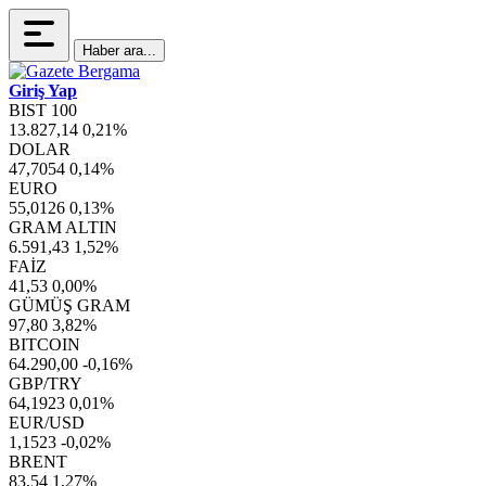
Haber ara...
Giriş Yap
BIST 100
13.827,14
0,21%
DOLAR
47,7054
0,14%
EURO
55,0126
0,13%
GRAM ALTIN
6.591,43
1,52%
FAİZ
41,53
0,00%
GÜMÜŞ GRAM
97,80
3,82%
BITCOIN
64.290,00
-0,16%
GBP/TRY
64,1923
0,01%
EUR/USD
1,1523
-0,02%
BRENT
83,54
1,27%