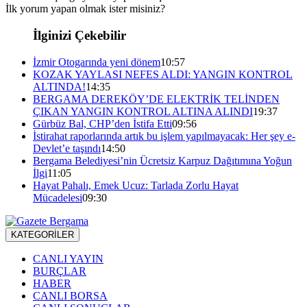
İlk yorum yapan olmak ister misiniz?
İlginizi Çekebilir
İzmir Otogarında yeni dönem
10:57
KOZAK YAYLASI NEFES ALDI: YANGIN KONTROL
ALTINDA!
14:35
BERGAMA DEREKÖY’DE ELEKTRİK TELİNDEN
ÇIKAN YANGIN KONTROL ALTINA ALINDI
19:37
Gürbüz Bal, CHP’den İstifa Etti
09:56
İstirahat raporlarında artık bu işlem yapılmayacak: Her şey e-
Devlet’e taşındı
14:50
Bergama Belediyesi’nin Ücretsiz Karpuz Dağıtımına Yoğun
İlgi
11:05
Hayat Pahalı, Emek Ucuz: Tarlada Zorlu Hayat
Mücadelesi
09:30
KATEGORİLER
CANLI YAYIN
BURÇLAR
HABER
CANLI BORSA