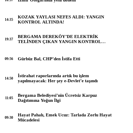
10:57
KOZAK YAYLASI NEFES ALDI: YANGIN
14:35
KONTROL ALTINDA!
BERGAMA DEREKÖY’DE ELEKTRİK
19:37
TELİNDEN ÇIKAN YANGIN KONTROL
ALTINA ALINDI
Gürbüz Bal, CHP’den İstifa Etti
09:56
İstirahat raporlarında artık bu işlem
14:50
yapılmayacak: Her şey e-Devlet’e taşındı
Bergama Belediyesi’nin Ücretsiz Karpuz
11:05
Dağıtımına Yoğun İlgi
Hayat Pahalı, Emek Ucuz: Tarlada Zorlu Hayat
09:30
Mücadelesi