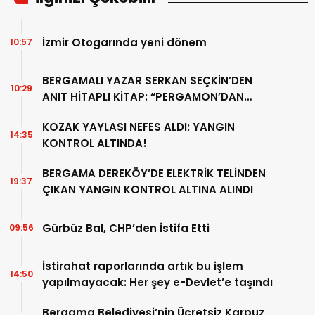
İzmir Otogarında yeni dönem
10:57
BERGAMALI YAZAR SERKAN SEÇKİN’DEN
10:29
ANIT HİTAPLI KİTAP: “PERGAMON’DAN
ARTVİN’E”
KOZAK YAYLASI NEFES ALDI: YANGIN
14:35
KONTROL ALTINDA!
BERGAMA DEREKÖY’DE ELEKTRİK TELİNDEN
19:37
ÇIKAN YANGIN KONTROL ALTINA ALINDI
Gürbüz Bal, CHP’den İstifa Etti
09:56
İstirahat raporlarında artık bu işlem
14:50
yapılmayacak: Her şey e-Devlet’e taşındı
Bergama Belediyesi’nin Ücretsiz Karpuz