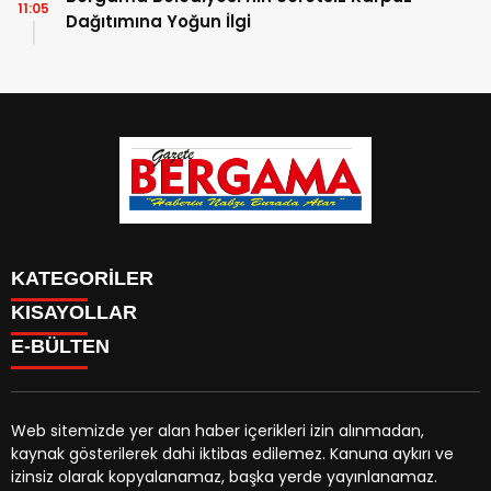
11:05
Dağıtımına Yoğun İlgi
KATEGORİLER
KISAYOLLAR
CANLI YAYIN
Menü seçimi yapın. WP-ADMIN → Görünüm → Menüler
E-BÜLTEN
BURÇLAR
sayfasından menü eşleştirmesi yapınız.
HABER
CANLI BORSA
CANLI SONUÇLAR
Web sitemizde yer alan haber içerikleri izin alınmadan,
HAVA DURUMU
kaynak gösterilerek dahi iktibas edilemez. Kanuna aykırı ve
gazetebergama.com.tr
e-bültenine abone olarak,
CANLI TV
izinsiz olarak kopyalanamaz, başka yerde yayınlanamaz.
tarafınıza haber, duyuru ve kampanya içerikli e-postaların