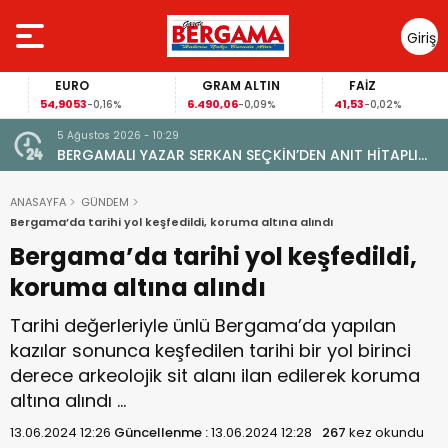
Giriş
Yap
EURO
GRAM ALTIN
FAİZ
54,9053
6.490,06
41,53
-0,16%
-0,09%
-0,02%
5 Ağustos 2026 - 10:29
BERGAMALI YAZAR SERKAN SEÇKİN’DEN ANIT HİTAPLI
KİTAP: “PERGAMON’DAN ARTVİN’E”
ANASAYFA
GÜNDEM
Bergama’da tarihi yol keşfedildi, koruma altına alındı
Bergama’da tarihi yol keşfedildi,
koruma altına alındı
Tarihi değerleriyle ünlü Bergama’da yapılan
kazılar sonunca keşfedilen tarihi bir yol birinci
derece arkeolojik sit alanı ilan edilerek koruma
altına alındı …
13.06.2024 12:26
Güncellenme :
13.06.2024 12:28
267
kez okundu