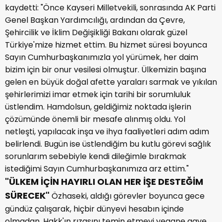
kaydetti: "Önce Kayseri Milletvekili, sonrasında AK Parti
Genel Başkan Yardımcılığı, ardından da Çevre,
Şehircilik ve İklim Değişikliği Bakanı olarak güzel
Türkiye'mize hizmet ettim. Bu hizmet süresi boyunca
Sayın Cumhurbaşkanımızla yol yürümek, her daim
bizim için bir onur vesilesi olmuştur. Ülkemizin başına
gelen en büyük doğal afette yaraları sarmak ve yıkılan
şehirlerimizi imar etmek için tarihi bir sorumluluk
üstlendim. Hamdolsun, geldiğimiz noktada işlerin
çözümünde önemli bir mesafe alınmış oldu. Yol
netleşti, yapılacak inşa ve ihya faaliyetleri adım adım
belirlendi. Bugün ise üstlendiğim bu kutlu görevi sağlık
sorunlarım sebebiyle kendi dileğimle bırakmak
istediğimi Sayın Cumhurbaşkanımıza arz ettim."
"ÜLKEM İÇİN HAYIRLI OLAN HER İŞE DESTEĞİM
SÜRECEK"
Özhaseki, aldığı görevler boyunca gece
gündüz çalışarak, hiçbir dünyevi hesabın içinde
olmadan, Hakk'ın rızasını temin etmeyi yegane gaye