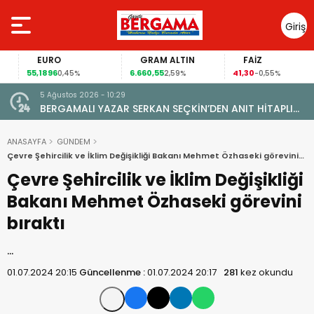
Giriş
Yap
EURO
GRAM ALTIN
FAİZ
55,1896
6.660,55
41,30
0,45%
2,59%
-0,55%
5 Ağustos 2026 - 10:29
BERGAMALI YAZAR SERKAN SEÇKİN’DEN ANIT HİTAPLI
KİTAP: “PERGAMON’DAN ARTVİN’E”
ANASAYFA
GÜNDEM
Çevre Şehircilik ve İklim Değişikliği Bakanı Mehmet Özhaseki görevini
bıraktı
Çevre Şehircilik ve İklim Değişikliği
Bakanı Mehmet Özhaseki görevini
bıraktı
…
01.07.2024 20:15
Güncellenme :
01.07.2024 20:17
281
kez okundu