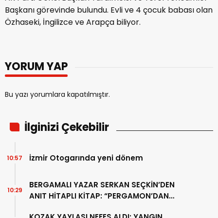
Başkanı görevinde bulundu. Evli ve 4 çocuk babası olan
Özhaseki, İngilizce ve Arapça biliyor.
YORUM YAP
Bu yazı yorumlara kapatılmıştır.
İlginizi Çekebilir
İzmir Otogarında yeni dönem
10:57
BERGAMALI YAZAR SERKAN SEÇKİN’DEN
10:29
ANIT HİTAPLI KİTAP: “PERGAMON’DAN
ARTVİN’E”
KOZAK YAYLASI NEFES ALDI: YANGIN