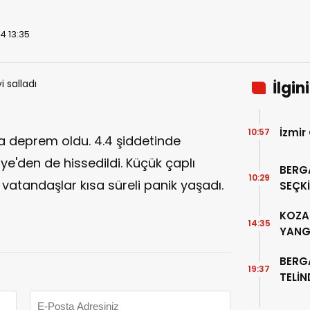
4 13:35
İlgin
İzmir
10:57
da deprem oldu. 4.4 şiddetinde
'den de hissedildi. Küçük çaplı
BERG
10:29
 vatandaşlar kısa süreli panik yaşadı.
SEÇKİ
“PER
KOZAK
14:35
YANG
BERG
19:37
TELİ
ALTIN