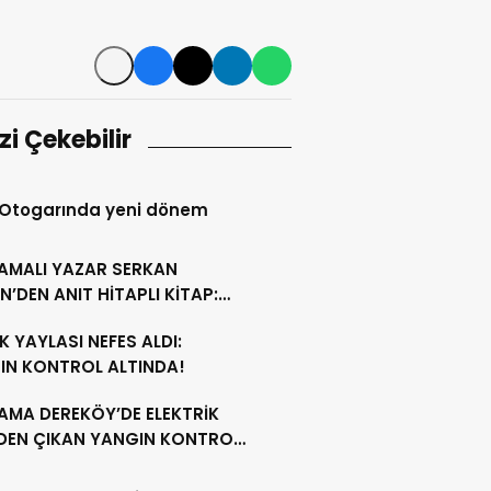
izi Çekebilir
 Otogarında yeni dönem
AMALI YAZAR SERKAN
N’DEN ANIT HİTAPLI KİTAP:
GAMON’DAN ARTVİN’E”
 YAYLASI NEFES ALDI:
IN KONTROL ALTINDA!
AMA DEREKÖY’DE ELEKTRİK
NDEN ÇIKAN YANGIN KONTROL
A ALINDI