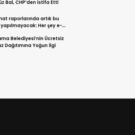
z Bal, CHP’den İstifa Etti
ahat raporlarında artık bu
 yapılmayacak: Her şey e-
t’e taşındı
ma Belediyesi’nin Ücretsiz
z Dağıtımına Yoğun İlgi