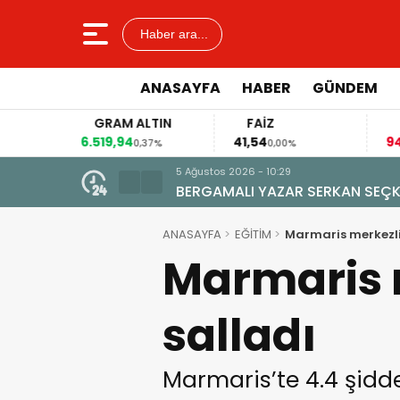
Haber ara...
ANASAYFA
HABER
GÜNDEM
GRAM ALTIN
FAİZ
6.519,94
41,54
9
%
0,37%
0,00%
5 Ağustos 2026 - 10:29
BERGAMALI YAZAR SERKAN SEÇKİ
ANASAYFA
EĞİTİM
Marmaris merkezli
Marmaris 
salladı
Marmaris’te 4.4 şidd