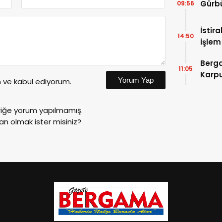
Gürbü
09:56
İstir
14:50
işlem
Devle
Berga
11:05
Karpu
Yorum Yap
ve kabul ediyorum.
riğe yorum yapılmamış.
an olmak ister misiniz?