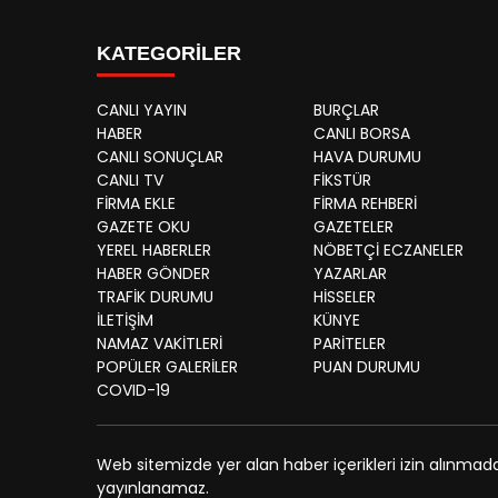
KATEGORİLER
CANLI YAYIN
BURÇLAR
HABER
CANLI BORSA
CANLI SONUÇLAR
HAVA DURUMU
CANLI TV
FİKSTÜR
FİRMA EKLE
FİRMA REHBERİ
GAZETE OKU
GAZETELER
YEREL HABERLER
NÖBETÇİ ECZANELER
HABER GÖNDER
YAZARLAR
TRAFİK DURUMU
HİSSELER
İLETİŞİM
KÜNYE
NAMAZ VAKİTLERİ
PARİTELER
POPÜLER GALERİLER
PUAN DURUMU
COVID-19
Web sitemizde yer alan haber içerikleri izin alınmad
yayınlanamaz.