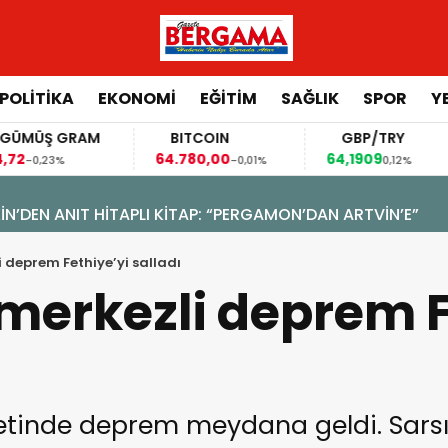
POLİTİKA
EKONOMİ
EĞİTİM
SAĞLIK
SPOR
Y
GÜMÜŞ GRAM
BITCOIN
GBP/TRY
4,72
64.780,00
64,1909
-0,23%
-0,01%
0,12%
N’DEN ANIT HİTAPLI KİTAP: “PERGAMON’DAN ARTVİN’E”
 deprem Fethiye’yi salladı
merkezli deprem F
etinde deprem meydana geldi. Sarsı