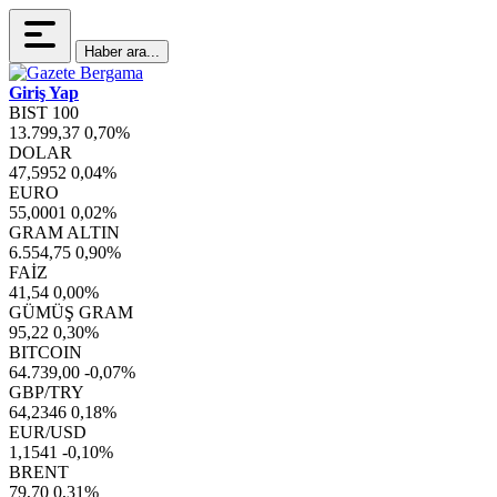
Haber ara...
Giriş Yap
BIST 100
13.799,37
0,70%
DOLAR
47,5952
0,04%
EURO
55,0001
0,02%
GRAM ALTIN
6.554,75
0,90%
FAİZ
41,54
0,00%
GÜMÜŞ GRAM
95,22
0,30%
BITCOIN
64.739,00
-0,07%
GBP/TRY
64,2346
0,18%
EUR/USD
1,1541
-0,10%
BRENT
79,70
0,31%