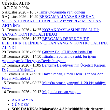
ÇEYREK ALTIN
10.717,01
0,90%
5 Ağustos 2026 - 10:57
İzmir Otogarında yeni dönem
5 Ağustos 2026 - 10:29
BERGAMALI YAZAR SERKAN
SEÇKİN’DEN ANIT HİTAPLI KİTAP: “PERGAMON’DAN
ARTVİN’E”
31 Temmuz 2026 - 14:35
KOZAK YAYLASI NEFES ALDI:
YANGIN KONTROL ALTINDA!
30 Temmuz 2026 - 19:37
BERGAMA DEREKÖY’DE
ELEKTRİK TELİNDEN ÇIKAN YANGIN KONTROL ALTINA
ALINDI
29 Temmuz 2026 - 09:56
Gürbüz Bal, CHP’den İstifa Etti
18 Temmuz 2026 - 14:50
İstirahat raporlarında artık bu işlem
yapılmayacak: Her şey e-Devlet’e taşındı
17 Temmuz 2026 - 11:05
Bergama Belediyesi’nin Ücretsiz Karpuz
Dağıtımına Yoğun İlgi
17 Temmuz 2026 - 09:30
Hayat Pahalı, Emek Ucuz: Tarlada Zorlu
Hayat Mücadelesi
15 Temmuz 2026 - 08:23
Milas’ta orman yangını! 1120 kişi tahliye
edildi
14 Temmuz 2026 - 20:13
Muğla’da orman yangını
ANASAYFA
GÜNDEM
SON DAKİKA: Malatya’da 4,3 büyüklüğünde deprem |