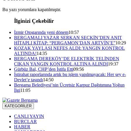
Bu yazı yorumlara kapatılmıştır.
İlginizi Çekebilir
İzmir Otogarında yeni dönem
10:57
BERGAMALI YAZAR SERKAN SEÇKİN’DEN ANIT
HİTAPLI KİTAP: “PERGAMON’DAN ARTVİN’E”
10:29
KOZAK YAYLASI NEFES ALDI: YANGIN KONTROL
ALTINDA!
14:35
BERGAMA DEREKÖY’DE ELEKTRİK TELİNDEN
ÇIKAN YANGIN KONTROL ALTINA ALINDI
19:37
Gürbüz Bal, CHP’den İstifa Etti
09:56
İstirahat raporlarında artık bu işlem yapılmayacak: Her şey e-
Devlet’e taşındı
14:50
Bergama Belediyesi’nin Ücretsiz Karpuz Dağıtımına Yoğun
İlgi
11:05
KATEGORİLER
CANLI YAYIN
BURÇLAR
HABER