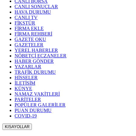
CANLI BORSA
CANLI SONUÇLAR
HAVA DURUMU
CANLI TV
FİKSTÜR
FİRMA EKLE
FİRMA REHBERİ
GAZETE OKU
GAZETELER
YEREL HABERLER
NÖBETÇİ ECZANELER
HABER GÖNDER
YAZARLAR
TRAFİK DURUMU
HİSSELER
İLETİŞİM
KÜNYE
NAMAZ VAKİTLERİ
PARİTELER
POPÜLER GALERİLER
PUAN DURUMU
COVID-19
KISAYOLLAR
Menü seçimi yapın. WP-ADMIN → Görünüm → Menüler