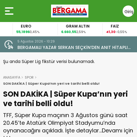
Giriş
Yap
EURO
GRAM ALTIN
FAİZ
55,1896
6.660,55
41,30
0,45%
2,59%
-0,55%
5 Ağustos 2026 - 10:29
BERGAMALI YAZAR SERKAN SEÇKİN’DEN ANIT HİTAPLI
KİTAP: “PERGAMON’DAN ARTVİN’E”
Şu anda Süper Lig fikstür verisi bulunamadı.
ANASAYFA
SPOR
SON DAKİKA | Süper Kupa’nın yeri ve tarihi belli oldu!
SON DAKİKA | Süper Kupa’nın yeri
ve tarihi belli oldu!
TFF, Süper Kupa maçının 3 Ağustos günü saat
20.45’te Atatürk Olimpiyat Stadyumu’nda
oynanacağını açıkladı. İşte detaylar…Devamı için