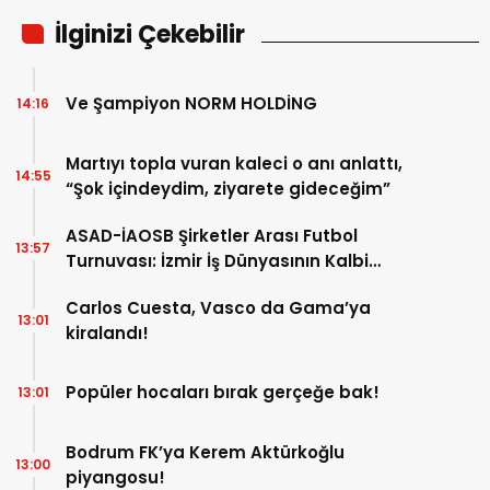
İlginizi Çekebilir
Ve Şampiyon NORM HOLDİNG
14:16
Martıyı topla vuran kaleci o anı anlattı,
14:55
“Şok içindeydim, ziyarete gideceğim”
ASAD-İAOSB Şirketler Arası Futbol
13:57
Turnuvası: İzmir İş Dünyasının Kalbi
Sahaya İniyor!
Carlos Cuesta, Vasco da Gama’ya
13:01
kiralandı!
Popüler hocaları bırak gerçeğe bak!
13:01
Bodrum FK’ya Kerem Aktürkoğlu
13:00
piyangosu!