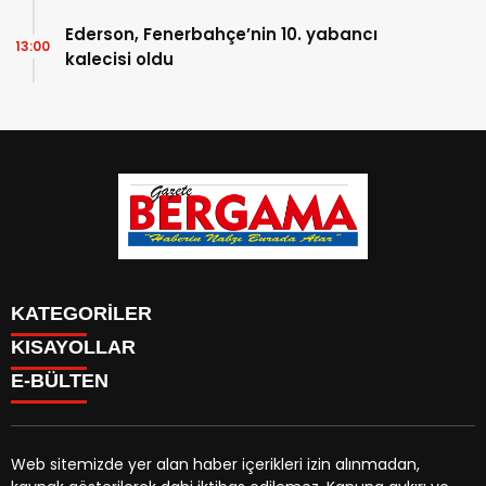
Ederson, Fenerbahçe’nin 10. yabancı
13:00
kalecisi oldu
KATEGORİLER
KISAYOLLAR
CANLI YAYIN
Menü seçimi yapın. WP-ADMIN → Görünüm → Menüler
E-BÜLTEN
BURÇLAR
sayfasından menü eşleştirmesi yapınız.
HABER
CANLI BORSA
CANLI SONUÇLAR
Web sitemizde yer alan haber içerikleri izin alınmadan,
HAVA DURUMU