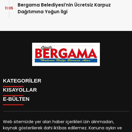
Bergama Belediyesi’nin Ücretsiz Karpuz
11:05
Dağıtımına Yoğun İlgi
KATEGORİLER
KISAYOLLAR
CANLI YAYIN
Menü seçimi yapın. WP-ADMIN → Görünüm → Menüler
E-BÜLTEN
BURÇLAR
sayfasından menü eşleştirmesi yapınız.
HABER
CANLI BORSA
CANLI SONUÇLAR
Web sitemizde yer alan haber içerikleri izin alınmadan,
HAVA DURUMU
kaynak gösterilerek dahi iktibas edilemez. Kanuna aykırı ve
gazetebergama.com.tr
e-bültenine abone olarak,