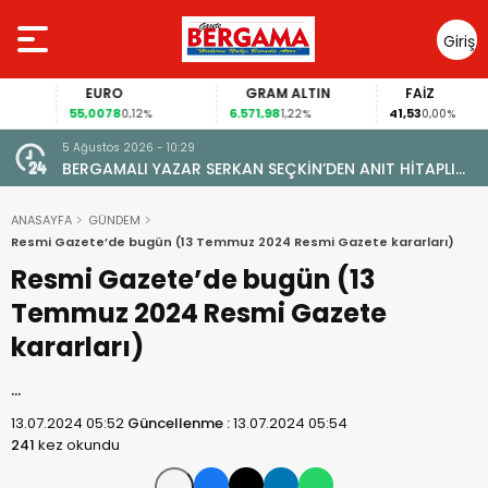
Giriş
Yap
EURO
GRAM ALTIN
FAİZ
55,0078
6.571,98
41,53
0,12%
1,22%
0,00%
5 Ağustos 2026 - 10:29
BERGAMALI YAZAR SERKAN SEÇKİN’DEN ANIT HİTAPLI
KİTAP: “PERGAMON’DAN ARTVİN’E”
ANASAYFA
GÜNDEM
Resmi Gazete’de bugün (13 Temmuz 2024 Resmi Gazete kararları)
Resmi Gazete’de bugün (13
Temmuz 2024 Resmi Gazete
kararları)
…
13.07.2024 05:52
Güncellenme :
13.07.2024 05:54
241
kez okundu