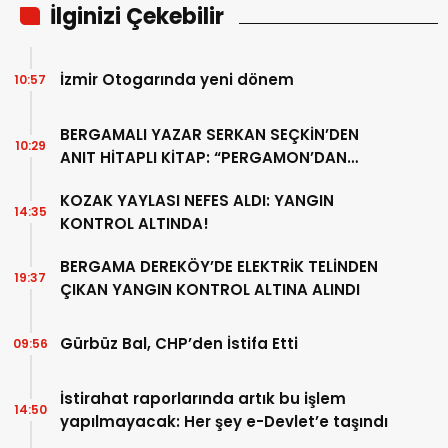
İlginizi Çekebilir
İzmir Otogarında yeni dönem
10:57
BERGAMALI YAZAR SERKAN SEÇKİN’DEN
10:29
ANIT HİTAPLI KİTAP: “PERGAMON’DAN
ARTVİN’E”
KOZAK YAYLASI NEFES ALDI: YANGIN
14:35
KONTROL ALTINDA!
BERGAMA DEREKÖY’DE ELEKTRİK TELİNDEN
19:37
ÇIKAN YANGIN KONTROL ALTINA ALINDI
Gürbüz Bal, CHP’den İstifa Etti
09:56
İstirahat raporlarında artık bu işlem
14:50
yapılmayacak: Her şey e-Devlet’e taşındı