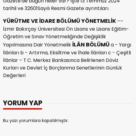
Gazete'de bugün neler var? İşte 13 Temmuz 2024
tarihli ve 32601Sayılı Resmi Gazete ayrıntıları.
YÜRÜTME VE İDARE BÖLÜMÜ
YÖNETMELİK
––
İzmir Bakırçay Üniversitesi Ön Lisans ve Lisans Eğitim-
Öğretim ve Sınav Yönetmeliğinde Değişiklik
İLÂN BÖLÜMÜ
Yapılmasına Dair Yönetmelik
a - Yargı
İlânları b - Artırma, Eksiltme ve İhale İlânları c - Çeşitli
İlânlar – T.C. Merkez Bankasınca Belirlenen Döviz
Kurları ve Devlet İç Borçlanma Senetlerinin Günlük
Değerleri
YORUM YAP
Bu yazı yorumlara kapatılmıştır.