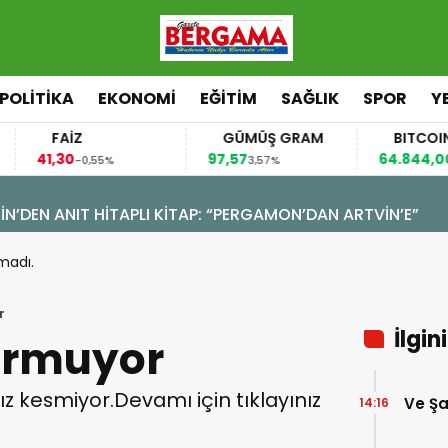
POLİTİKA
EKONOMİ
EĞİTİM
SAĞLIK
SPOR
Y
FAİZ
GÜMÜŞ GRAM
BITCOIN
1,30
97,57
64.844,00
-0,55%
3,57%
0,70%
N’DEN ANIT HİTAPLI KİTAP: “PERGAMON’DAN ARTVİN’E”
madı.
r
İlgin
urmuyor
ız kesmiyor.Devamı için tıklayınız
Ve Ş
14:16