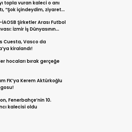
yı topla vuran kaleci o anı
tı, “Şok içindeydim, ziyarete
ceğim”
İAOSB Şirketler Arası Futbol
vası: İzmir İş Dünyasının
 Sahaya İniyor!
s Cuesta, Vasco da
ya kiralandı!
er hocaları bırak gerçeğe
m FK’ya Kerem Aktürkoğlu
ngosu!
on, Fenerbahçe’nin 10.
cı kalecisi oldu