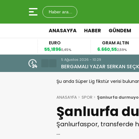
Haber ara...
ANASAYFA
HABER
GÜNDEM
EURO
GRAM ALTIN
55,1896
6.660,55
4
12%
0,45%
2,59%
5 Ağustos 2026 - 10:29
BERGAMALI YAZAR SERKAN SEÇKİ
Şu anda Süper Lig fikstür verisi buluna
ANASAYFA
SPOR
Şanlıurfa durmuyo
Şanlıurfa d
Şanlıurfaspor, transferde h
…