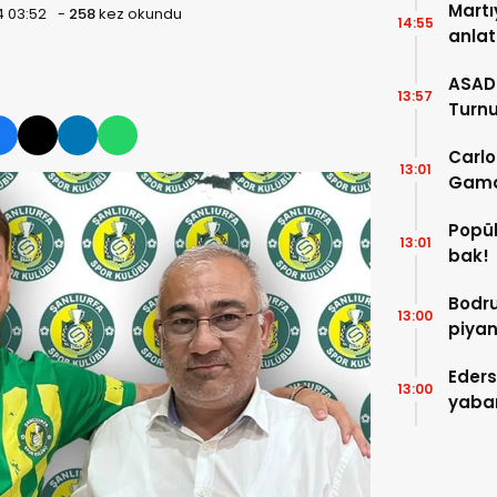
Martı
4 03:52
-
258
kez okundu
14:55
anlat
gide
ASAD-
13:57
Turnu
Kalbi
Carlo
13:01
Gama’
Popül
13:01
bak!
Bodru
13:00
piya
Eders
13:00
yaban