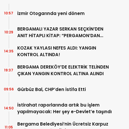
İzmir Otogarında yeni dönem
10:57
BERGAMALI YAZAR SERKAN SEÇKİN’DEN
10:29
ANIT HİTAPLI KİTAP: “PERGAMON’DAN
ARTVİN’E”
KOZAK YAYLASI NEFES ALDI: YANGIN
14:35
KONTROL ALTINDA!
BERGAMA DEREKÖY’DE ELEKTRİK TELİNDEN
19:37
ÇIKAN YANGIN KONTROL ALTINA ALINDI
Gürbüz Bal, CHP’den İstifa Etti
09:56
İstirahat raporlarında artık bu işlem
14:50
yapılmayacak: Her şey e-Devlet’e taşındı
Bergama Belediyesi’nin Ücretsiz Karpuz
11:05