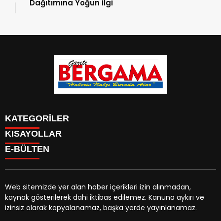
Dağıtımına Yoğun İlgi
KATEGORİLER
KISAYOLLAR
CANLI YAYIN
Menü seçimi yapın. WP-ADMIN → Görünüm → Menüler
E-BÜLTEN
BURÇLAR
sayfasından menü eşleştirmesi yapınız.
HABER
CANLI BORSA
CANLI SONUÇLAR
Web sitemizde yer alan haber içerikleri izin alınmadan,
HAVA DURUMU
kaynak gösterilerek dahi iktibas edilemez. Kanuna aykırı ve
gazetebergama.com.tr
e-bültenine abone olarak,
CANLI TV
izinsiz olarak kopyalanamaz, başka yerde yayınlanamaz.
tarafınıza haber, duyuru ve kampanya içerikli e-postaların
FİKSTÜR