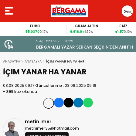
Giriş
Yap
EURO
GRAM ALTIN
FAİZ
55,0370
6.616,04
41,57
0,17%
1,90%
0,10%
5 Ağustos 2026 - 10:29
BERGAMALI YAZAR SERKAN SEÇKİN’DEN ANIT HİTAPLI
KİTAP: “PERGAMON’DAN ARTVİN’E”
ANASAYFA
ANASAYFA
İÇIM YANAR HA YANAR
İÇIM YANAR HA YANAR
03.08.2025 09:17
Güncellenme :
03.08.2025 09:19
-
399
kez okundu
metin imer
metinimer35@hotmail.com