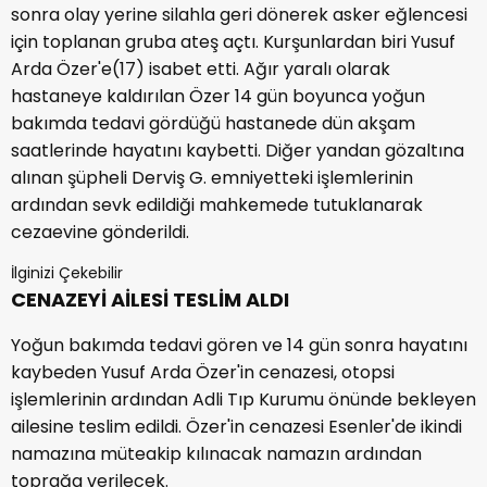
sonra olay yerine silahla geri dönerek asker eğlencesi
için toplanan gruba ateş açtı. Kurşunlardan biri Yusuf
Arda Özer'e(17) isabet etti. Ağır yaralı olarak
hastaneye kaldırılan Özer 14 gün boyunca yoğun
bakımda tedavi gördüğü hastanede dün akşam
saatlerinde hayatını kaybetti. Diğer yandan gözaltına
alınan şüpheli Derviş G. emniyetteki işlemlerinin
ardından sevk edildiği mahkemede tutuklanarak
cezaevine gönderildi.
İlginizi Çekebilir
CENAZEYİ AİLESİ TESLİM ALDI
Yoğun bakımda tedavi gören ve 14 gün sonra hayatını
kaybeden Yusuf Arda Özer'in cenazesi, otopsi
işlemlerinin ardından Adli Tıp Kurumu önünde bekleyen
ailesine teslim edildi. Özer'in cenazesi Esenler'de ikindi
namazına müteakip kılınacak namazın ardından
toprağa verilecek.