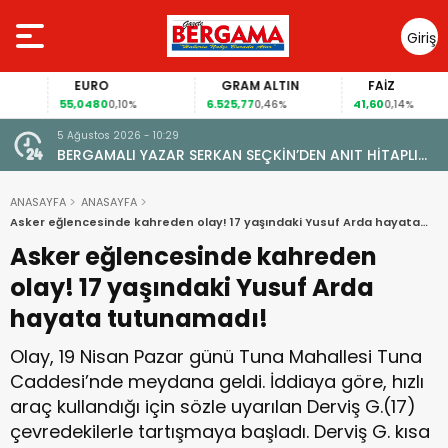
Giriş
Yap
EURO
GRAM ALTIN
FAİZ
55,0480
6.525,77
41,60
0,10%
0,46%
0,14%
5 Ağustos 2026 - 10:29
BERGAMALI YAZAR SERKAN SEÇKİN’DEN ANIT HİTAPLI
KİTAP: “PERGAMON’DAN ARTVİN’E”
ANASAYFA
ANASAYFA
Asker eğlencesinde kahreden olay! 17 yaşındaki Yusuf Arda hayata
tutunamadı!
Asker eğlencesinde kahreden
olay! 17 yaşındaki Yusuf Arda
hayata tutunamadı!
Olay, 19 Nisan Pazar günü Tuna Mahallesi Tuna
Caddesi’nde meydana geldi. İddiaya göre, hızlı
araç kullandığı için sözle uyarılan Derviş G.(17)
çevredekilerle tartışmaya başladı. Derviş G. kısa