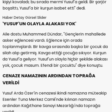
kişiyi kovaladı; bu sırada mermi Yusuf'a geldi. Bir şarjör
boşalttı, Yusuf'a bir kurşun isabet etti" dedi.
Haber Detay Görsel Slider
'YUSUF'UN OLAYLA ALAKASI YOK'
Aile dostu Muhammed Dündar, "Gençlerin mahallede
asker eğlencesi vardı. Eğlence için orada
toplanmışlardı. Bir kavga sırasında başka bir çocuk da
silah alıp getirmiş. Kavga ettiği çocuğa sıkıyor. Kurşun
da Yusuf'a geliyor. Yusuf'un olayla hiçbir şekilde alakası
yok, çocuk masum. Efendi bir çocuktu" diye konuştu.
CENAZE NAMAZININ ARDINDAN TOPRAĞA
VERİLDİ
Yusuf Arda Özer'in cenazesi ikindi namazına müteakip
Esenler Tuna Merkez Camii'nde kılınan namazın
ardından Kağıthane Sanayi Mezarlığı'nda toprağa
verildi