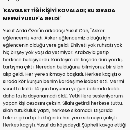
KAVGA ETTİĞİ KİŞİYİ KOVALADI; BU SIRADA
'
MERMİ YUSUF'A GELDİ'
Yusuf Arda Özer'in arkadaşı Yusuf Can, "Asker
eğlencemiz vardı. Asker eğlencemiz olduğu için
eğlencenin olduğu yere geldi. Ehliyeti yok ruhsatı yok
hiç birşey yok yaşı da yetmiyor. Arabayla gezip
herkese bulaşıyordu. Kardeşim de köşede duruyordu,
tartışma çıktı. Nereden bulduğunu bilmiyoruz bir silah
alıp geldi. Her yere sıkmaya başladı. Herkes kaçıştı o
sırada kör kurşun benim kardeşime isabet etti. Mermi
vücutta kaldı. 14 gün boyunca yoğun bakımda kaldı;
daha fazla dayanamadı öldü. Yetkililere sesleniyorum,
yapan kişi cezasını çeksin. Silahı getirdi herkese tuttu,
silah tutukluluk yaptı, herkese sıkamadı. Dışarıda
tekrar çıkartıp taktığında her yere sıkmaya çalıştı.
Herkes kaçıştı. Yusuf da köşedeydi. Şüpheli kavga ettiği