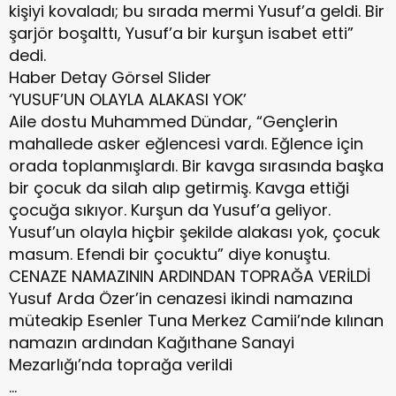
kişiyi kovaladı; bu sırada mermi Yusuf’a geldi. Bir
şarjör boşalttı, Yusuf’a bir kurşun isabet etti”
dedi.
Haber Detay Görsel Slider
‘YUSUF’UN OLAYLA ALAKASI YOK’
Aile dostu Muhammed Dündar, “Gençlerin
mahallede asker eğlencesi vardı. Eğlence için
orada toplanmışlardı. Bir kavga sırasında başka
bir çocuk da silah alıp getirmiş. Kavga ettiği
çocuğa sıkıyor. Kurşun da Yusuf’a geliyor.
Yusuf’un olayla hiçbir şekilde alakası yok, çocuk
masum. Efendi bir çocuktu” diye konuştu.
CENAZE NAMAZININ ARDINDAN TOPRAĞA VERİLDİ
Yusuf Arda Özer’in cenazesi ikindi namazına
müteakip Esenler Tuna Merkez Camii’nde kılınan
namazın ardından Kağıthane Sanayi
Mezarlığı’nda toprağa verildi
…