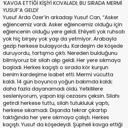
‘KAVGA ETTİĞİ KİŞİYİ KOVALADI; BU SIRADA MERMİ
YUSUF’A GELDİ’
Yusuf Arda Özer’in arkadaşı Yusuf Can, “Asker
eğlencemiz vardı. Asker eğlencemiz olduğu için
eğlencenin olduğu yere geldi. Ehliyeti yok ruhsatı
yok hiç birşey yok yaşı da yetmiyor. Arabayla
gezip herkese bulaşıyordu. Kardeşim de köşede
duruyordu, tartışma çıktı. Nereden bulduğunu
bilmiyoruz bir silah alıp geldi. Her yere sıkmaya
başladı. Herkes kaçıştı o sırada kör kurşun
benim kardeşime isabet etti. Mermi vücutta
kaldı. 14 gün boyunca yoğun bakımda kaldı;
daha fazla dayanamadı öldü. Yetkililere
sesleniyorum, yapan kişi cezasını çeksin. Silahı
getirdi herkese tuttu, silah tutukluluk yaptı,
herkese sıkamadı. Dışarıda tekrar çıkartıp
taktığında her yere sıkmaya çalıştı. Herkes
kaçıştı. Yusuf da köşedeydi. Şüpheli kavga ettiği