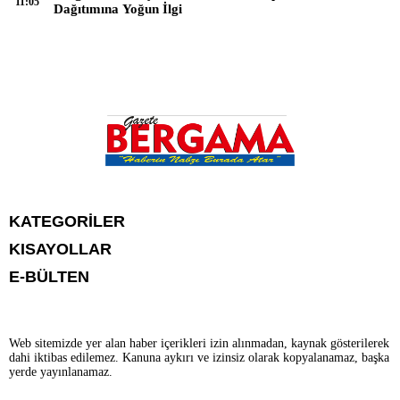
11:05
Dağıtımına Yoğun İlgi
KATEGORİLER
KISAYOLLAR
CANLI YAYIN
Menü seçimi yapın. WP-ADMIN → Görünüm → Menüler sayfasından
E-BÜLTEN
BURÇLAR
menü eşleştirmesi yapınız.
HABER
CANLI BORSA
CANLI SONUÇLAR
HAVA DURUMU
Web sitemizde yer alan haber içerikleri izin alınmadan, kaynak gösterilerek
CANLI TV
dahi iktibas edilemez. Kanuna aykırı ve izinsiz olarak kopyalanamaz, başka
FİKSTÜR
gazetebergama.com.tr
e-bültenine abone olarak, tarafınıza haber, duyuru
yerde yayınlanamaz.
FİRMA EKLE
ve kampanya içerikli e-postaların gönderilmesini kabul etmiş olursunuz.
FİRMA REHBERİ