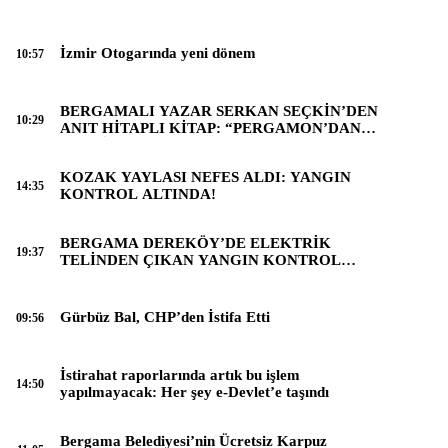
İzmir Otogarında yeni dönem
10:57
BERGAMALI YAZAR SERKAN SEÇKİN’DEN
10:29
ANIT HİTAPLI KİTAP: “PERGAMON’DAN
ARTVİN’E”
KOZAK YAYLASI NEFES ALDI: YANGIN
14:35
KONTROL ALTINDA!
BERGAMA DEREKÖY’DE ELEKTRİK
19:37
TELİNDEN ÇIKAN YANGIN KONTROL
ALTINA ALINDI
Gürbüz Bal, CHP’den İstifa Etti
09:56
İstirahat raporlarında artık bu işlem
14:50
yapılmayacak: Her şey e-Devlet’e taşındı
Bergama Belediyesi’nin Ücretsiz Karpuz