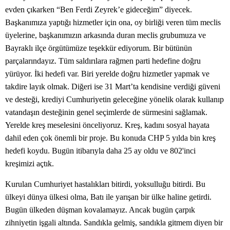
evden çıkarken “Ben Ferdi Zeyrek’e gideceğim” diyecek.
Başkanımıza yaptığı hizmetler için ona, oy birliği veren tüm meclis
üyelerine, başkanımızın arkasında duran meclis grubumuza ve
Bayraklı ilçe örgütümüze teşekkür ediyorum. Bir bütünün
parçalarındayız. Tüm saldırılara rağmen parti hedefine doğru
yürüyor. İki hedefi var. Biri yerelde doğru hizmetler yapmak ve
takdire layık olmak. Diğeri ise 31 Mart’ta kendisine verdiği güveni
ve desteği, krediyi Cumhuriyetin geleceğine yönelik olarak kullanıp
vatandaşın desteğinin genel seçimlerde de sürmesini sağlamak.
Yerelde kreş meselesini önceliyoruz. Kreş, kadını sosyal hayata
dahil eden çok önemli bir proje. Bu konuda CHP 5 yılda bin kreş
hedefi koydu. Bugün itibarıyla daha 25 ay oldu ve 802'inci
kreşimizi açtık.
Kurulan Cumhuriyet hastalıkları bitirdi, yoksulluğu bitirdi. Bu
ülkeyi dünya ülkesi olma, Batı ile yarışan bir ülke haline getirdi.
Bugün ülkeden düşman kovalamayız. Ancak bugün çarpık
zihniyetin işgali altında. Sandıkla gelmiş, sandıkla gitmem diyen bir