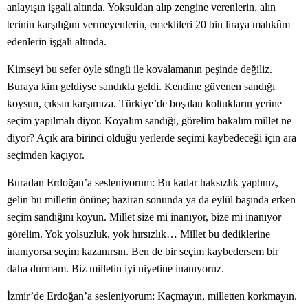
anlayışın işgali altında. Yoksuldan alıp zengine verenlerin, alın
terinin karşılığını vermeyenlerin, emeklileri 20 bin liraya mahkûm
edenlerin işgali altında.
Kimseyi bu sefer öyle süngü ile kovalamanın peşinde değiliz.
Buraya kim geldiyse sandıkla geldi. Kendine güvenen sandığı
koysun, çıksın karşımıza. Türkiye’de boşalan koltukların yerine
seçim yapılmalı diyor. Koyalım sandığı, görelim bakalım millet ne
diyor? Açık ara birinci olduğu yerlerde seçimi kaybedeceği için ara
seçimden kaçıyor.
Buradan Erdoğan’a sesleniyorum: Bu kadar haksızlık yaptınız,
gelin bu milletin önüne; haziran sonunda ya da eylül başında erken
seçim sandığını koyun. Millet size mi inanıyor, bize mi inanıyor
görelim. Yok yolsuzluk, yok hırsızlık… Millet bu dediklerine
inanıyorsa seçim kazanırsın. Ben de bir seçim kaybedersem bir
daha durmam. Biz milletin iyi niyetine inanıyoruz.
İzmir’de Erdoğan’a sesleniyorum: Kaçmayın, milletten korkmayın.