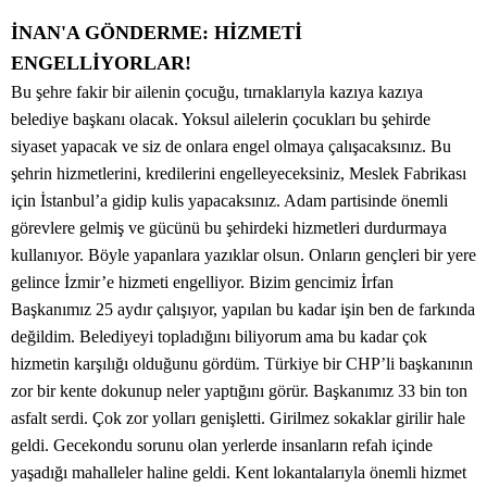
İNAN'A GÖNDERME: HİZMETİ
ENGELLİYORLAR!
Bu şehre fakir bir ailenin çocuğu, tırnaklarıyla kazıya kazıya
belediye başkanı olacak. Yoksul ailelerin çocukları bu şehirde
siyaset yapacak ve siz de onlara engel olmaya çalışacaksınız. Bu
şehrin hizmetlerini, kredilerini engelleyeceksiniz, Meslek Fabrikası
için İstanbul’a gidip kulis yapacaksınız. Adam partisinde önemli
görevlere gelmiş ve gücünü bu şehirdeki hizmetleri durdurmaya
kullanıyor. Böyle yapanlara yazıklar olsun. Onların gençleri bir yere
gelince İzmir’e hizmeti engelliyor. Bizim gencimiz İrfan
Başkanımız 25 aydır çalışıyor, yapılan bu kadar işin ben de farkında
değildim. Belediyeyi topladığını biliyorum ama bu kadar çok
hizmetin karşılığı olduğunu gördüm. Türkiye bir CHP’li başkanının
zor bir kente dokunup neler yaptığını görür. Başkanımız 33 bin ton
asfalt serdi. Çok zor yolları genişletti. Girilmez sokaklar girilir hale
geldi. Gecekondu sorunu olan yerlerde insanların refah içinde
yaşadığı mahalleler haline geldi. Kent lokantalarıyla önemli hizmet