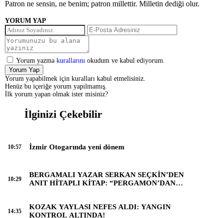
Patron ne sensin, ne benim; patron millettir. Milletin dediği olur.
YORUM YAP
Yorum yazma
kurallarını
okudum ve kabul ediyorum.
Yorum Yap
Yorum yapabilmek için kuralları kabul etmelisiniz.
Henüz bu içeriğe yorum yapılmamış.
İlk yorum yapan olmak ister misiniz?
İlginizi Çekebilir
İzmir Otogarında yeni dönem
10:57
BERGAMALI YAZAR SERKAN SEÇKİN’DEN
10:29
ANIT HİTAPLI KİTAP: “PERGAMON’DAN
ARTVİN’E”
KOZAK YAYLASI NEFES ALDI: YANGIN
14:35
KONTROL ALTINDA!