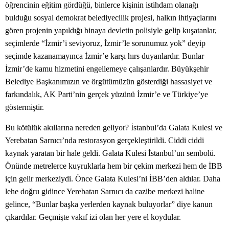
öğrencinin eğitim gördüğü, binlerce kişinin istihdam olanağı
bulduğu sosyal demokrat belediyecilik projesi, halkın ihtiyaçlarını
gören projenin yapıldığı binaya devletin polisiyle gelip kuşatanlar,
seçimlerde “İzmir’i seviyoruz, İzmir’le sorunumuz yok” deyip
seçimde kazanamayınca İzmir’e karşı hırs duyanlardır. Bunlar
İzmir’de kamu hizmetini engellemeye çalışanlardır. Büyükşehir
Belediye Başkanımızın ve örgütümüzün gösterdiği hassasiyet ve
farkındalık, AK Parti’nin gerçek yüzünü İzmir’e ve Türkiye’ye
göstermiştir.
Bu kötülük akıllarına nereden geliyor? İstanbul’da Galata Kulesi ve
Yerebatan Sarnıcı’nda restorasyon gerçekleştirildi. Ciddi ciddi
kaynak yaratan bir hale geldi. Galata Kulesi İstanbul’un sembolü.
Önünde metrelerce kuyruklarla hem bir çekim merkezi hem de İBB
için gelir merkeziydi. Önce Galata Kulesi’ni İBB’den aldılar. Daha
lehe doğru gidince Yerebatan Sarnıcı da cazibe merkezi haline
gelince, “Bunlar başka yerlerden kaynak buluyorlar” diye kanun
çıkardılar. Geçmişte vakıf izi olan her yere el koydular.