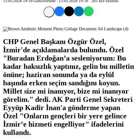
15.05.2026 19:16
Güncellenme :
15.05.2026 19:16
281
kez okundu
CHP Genel Başkanı Özgür Özel,
İzmir'de açıklamalarda bulundu. Özel
"Buradan Erdoğan’a sesleniyorum: Bu
kadar haksızlık yaptınız, gelin bu milletin
önüne; haziran sonunda ya da eylül
başında erken seçim sandığını koyun.
Millet size mi inanıyor, bize mi inanıyor
görelim." dedi. AK Parti Genel Sekreteri
Eyyüp Kadir İnan'a gönderme yapan
Özel "Onların gençleri bir yere gelince
İzmir’e hizmeti engelliyor" ifadelerini
kullandı.