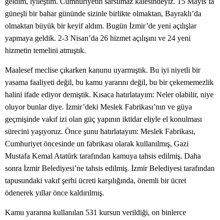
geldim, iyileştim. Cumhuriyetin sarsılmaz kalesindeyiz. 15 Mayıs’ta
güneşli bir bahar gününde sizinle birlikte olmaktan, Bayraklı’da
olmaktan büyük bir keyif aldım. Bugün İzmir’de yeni açılışlar
yapmaya geldik. 2-3 Nisan’da 26 hizmet açılışını ve 24 yeni
hizmetin temelini atmıştık.
Maalesef meclise çıkarken kanunu uyarmıştık. Bu iyi niyetli bir
yasama faaliyeti değil, bu kamu yararını değil, bu bir çekememezlik
halini ifade ediyor demiştik. Kısaca hatırlatayım: Neler olabilir, niye
oluyor bunlar diye. İzmir’deki Meslek Fabrikası’nın ve güya
geçmişinde vakıf izi olan güç yapının iktidar eliyle el konulması
sürecini yaşıyoruz. Önce şunu hatırlatayım: Meslek Fabrikası,
Cumhuriyet öncesinde un fabrikası olarak kullanılmış, Gazi
Mustafa Kemal Atatürk tarafından kamuya tahsis edilmiş. Daha
sonra İzmir Belediyesi’ne tahsis edilmiş. İzmir Belediyesi tarafından
tapusundaki vakıf şerhi ücreti karşılığında, önemli bir ücret
ödenerek yıllar önce kaldırılmış.
Kamu yararına kullanılan 531 kursun verildiği, on binlerce