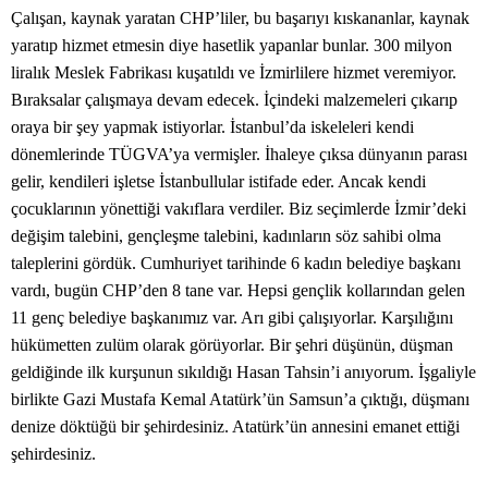
Çalışan, kaynak yaratan CHP’liler, bu başarıyı kıskananlar, kaynak
yaratıp hizmet etmesin diye hasetlik yapanlar bunlar. 300 milyon
liralık Meslek Fabrikası kuşatıldı ve İzmirlilere hizmet veremiyor.
Bıraksalar çalışmaya devam edecek. İçindeki malzemeleri çıkarıp
oraya bir şey yapmak istiyorlar. İstanbul’da iskeleleri kendi
dönemlerinde TÜGVA’ya vermişler. İhaleye çıksa dünyanın parası
gelir, kendileri işletse İstanbullular istifade eder. Ancak kendi
çocuklarının yönettiği vakıflara verdiler. Biz seçimlerde İzmir’deki
değişim talebini, gençleşme talebini, kadınların söz sahibi olma
taleplerini gördük. Cumhuriyet tarihinde 6 kadın belediye başkanı
vardı, bugün CHP’den 8 tane var. Hepsi gençlik kollarından gelen
11 genç belediye başkanımız var. Arı gibi çalışıyorlar. Karşılığını
hükümetten zulüm olarak görüyorlar. Bir şehri düşünün, düşman
geldiğinde ilk kurşunun sıkıldığı Hasan Tahsin’i anıyorum. İşgaliyle
birlikte Gazi Mustafa Kemal Atatürk’ün Samsun’a çıktığı, düşmanı
denize döktüğü bir şehirdesiniz. Atatürk’ün annesini emanet ettiği
şehirdesiniz.