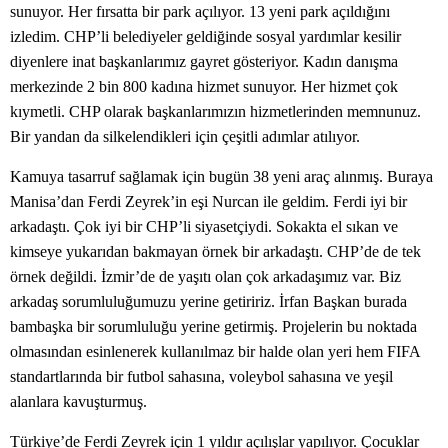
sunuyor. Her fırsatta bir park açılıyor. 13 yeni park açıldığını
izledim. CHP’li belediyeler geldiğinde sosyal yardımlar kesilir
diyenlere inat başkanlarımız gayret gösteriyor. Kadın danışma
merkezinde 2 bin 800 kadına hizmet sunuyor. Her hizmet çok
kıymetli. CHP olarak başkanlarımızın hizmetlerinden memnunuz.
Bir yandan da silkelendikleri için çeşitli adımlar atılıyor.
Kamuya tasarruf sağlamak için bugün 38 yeni araç alınmış. Buraya
Manisa’dan Ferdi Zeyrek’in eşi Nurcan ile geldim. Ferdi iyi bir
arkadaştı. Çok iyi bir CHP’li siyasetçiydi. Sokakta el sıkan ve
kimseye yukarıdan bakmayan örnek bir arkadaştı. CHP’de de tek
örnek değildi. İzmir’de de yaşıtı olan çok arkadaşımız var. Biz
arkadaş sorumluluğumuzu yerine getiririz. İrfan Başkan burada
bambaşka bir sorumluluğu yerine getirmiş. Projelerin bu noktada
olmasından esinlenerek kullanılmaz bir halde olan yeri hem FIFA
standartlarında bir futbol sahasına, voleybol sahasına ve yeşil
alanlara kavuşturmuş.
Türkiye’de Ferdi Zeyrek için 1 yıldır açılışlar yapılıyor. Çocuklar