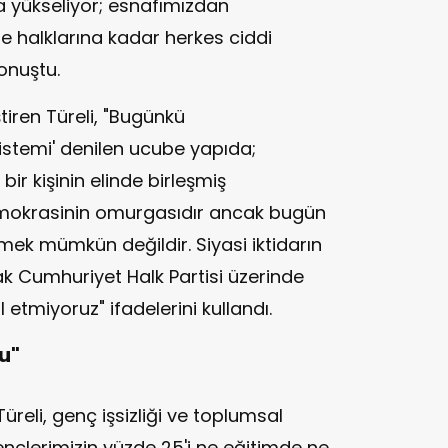
a yükseliyor; esnafımızdan
ne halklarına kadar herkes ciddi
konuştu.
iren Türeli, "Bugünkü
stemi' denilen ucube yapıda;
ir kişinin elinde birleşmiş
emokrasinin omurgasıdır ancak bugün
ek mümkün değildir. Siyasi iktidarın
rak Cumhuriyet Halk Partisi üzerinde
tmiyoruz" ifadelerini kullandı.
u"
reli, genç işsizliği ve toplumsal
nçlerimizin yüzde 25'i ne eğitimde ne