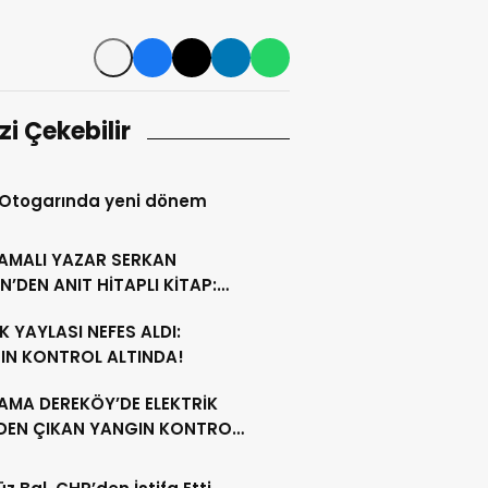
izi Çekebilir
 Otogarında yeni dönem
AMALI YAZAR SERKAN
N’DEN ANIT HİTAPLI KİTAP:
GAMON’DAN ARTVİN’E”
 YAYLASI NEFES ALDI:
IN KONTROL ALTINDA!
AMA DEREKÖY’DE ELEKTRİK
NDEN ÇIKAN YANGIN KONTROL
A ALINDI