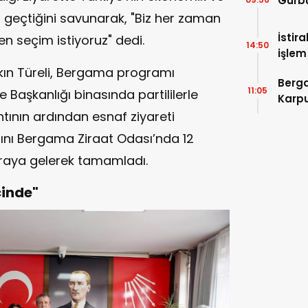
Gürbü
n geçtiğini savunarak, "Biz her zaman
İstir
n seçim istiyoruz" dedi.
14:50
işlem
Devle
şkın Türeli, Bergama programı
Berga
11:05
aşkanlığı binasında partililerle
Karpu
ntının ardından esnaf ziyareti
mını Bergama Ziraat Odası’nda 12
araya gelerek tamamladı.
çinde"