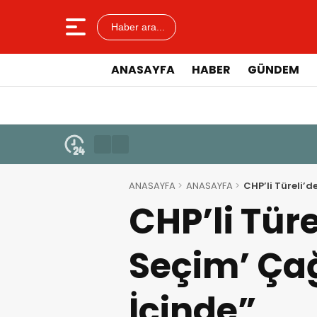
Haber ara...
ANASAYFA
HABER
GÜNDEM
ANASAYFA
ANASAYFA
CHP’li Türeli’d
CHP’li Tür
Seçim’ Çağ
İçinde”