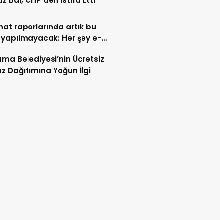
z Bal, CHP’den İstifa Etti
ahat raporlarında artık bu
 yapılmayacak: Her şey e-
t’e taşındı
ma Belediyesi’nin Ücretsiz
z Dağıtımına Yoğun İlgi