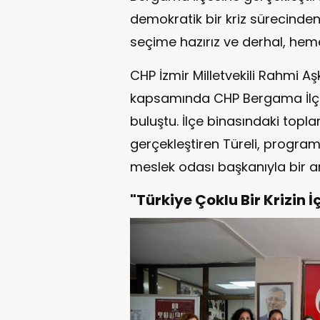
demokratik bir kriz sürecinde
seçime hazırız ve derhal, heme
CHP İzmir Milletvekili Rahmi A
kapsamında CHP Bergama İlçe B
buluştu. İlçe binasındaki topla
gerçekleştiren Türeli, progra
meslek odası başkanıyla bir 
"Türkiye Çoklu Bir Krizin İ