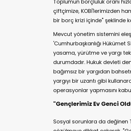
Toplumun borçluluk oranı hızl
çiftçimize, KOBİ'lerimizden ha
bir borç krizi içinde" şeklinde 
Mevcut yönetim sistemini eleşt
'Cumhurbaşkanlığı Hükümet Si
yasama, yürütme ve yargı tek b
durumdadır. Hukuk devleti d
bağımsız bir yargıdan bahsetm
yargıyı bir uzantı gibi kullana
operasyonlar yapmasını kabul e
"Gençlerimiz Ev Genci Old
Sosyal sorunlara da değinen Tü
çözülmeye dikkat çekerek, "Ge