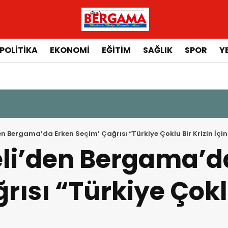
POLİTİKA
EKONOMİ
EĞİTİM
SAĞLIK
SPOR
Y
en Bergama’da Erken Seçim’ Çağrısı “Türkiye Çoklu Bir Krizin İçi
eli’den Bergama’d
rısı “Türkiye Çoklu