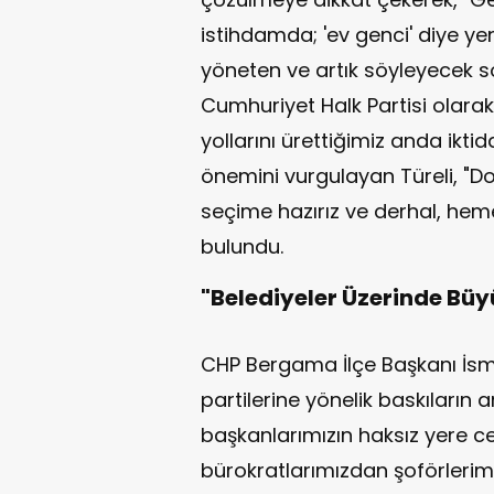
istihdamda; 'ev genci' diye yeni
yöneten ve artık söyleyecek sö
Cumhuriyet Halk Partisi olara
yollarını ürettiğimiz anda ikti
önemini vurgulayan Türeli, "D
seçime hazırız ve derhal, hem
bulundu.
"Belediyeler Üzerinde Büy
CHP Bergama İlçe Başkanı İs
partilerine yönelik baskıların a
başkanlarımızın haksız yere c
bürokratlarımızdan şoförlerim