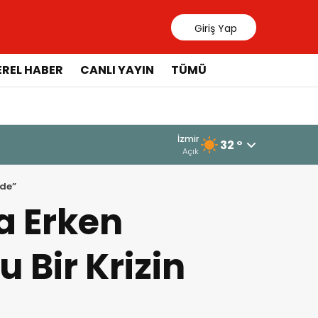
Giriş Yap
EREL HABER
CANLI YAYIN
TÜMÜ
İzmir
32 °
Açık
nde”
a Erken
 Bir Krizin