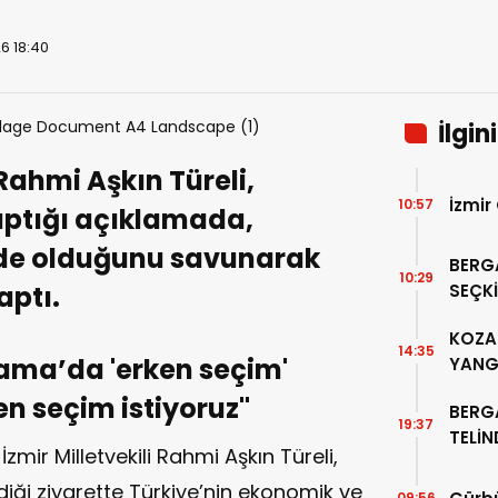
6 18:40
İlgin
 Rahmi Aşkın Türeli,
İzmir
10:57
aptığı açıklamada,
izde olduğunu savunarak
BERG
10:29
aptı.
SEÇKİ
“PER
KOZAK
14:35
gama’da 'erken seçim'
YANG
en seçim istiyoruz"
BERG
19:37
TELİ
zmir Milletvekili Rahmi Aşkın Türeli,
ALTIN
iği ziyarette Türkiye’nin ekonomik ve
09:56