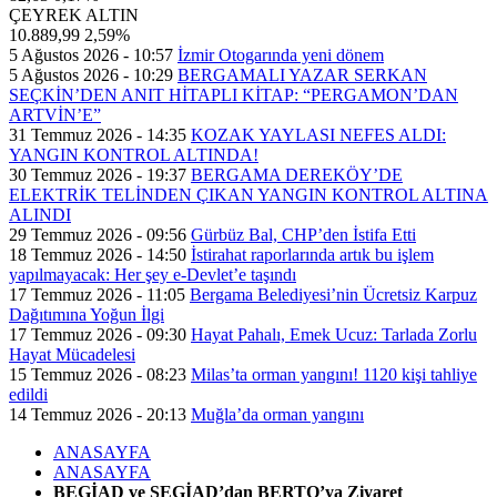
ÇEYREK ALTIN
10.889,99
2,59%
5 Ağustos 2026 - 10:57
İzmir Otogarında yeni dönem
5 Ağustos 2026 - 10:29
BERGAMALI YAZAR SERKAN
SEÇKİN’DEN ANIT HİTAPLI KİTAP: “PERGAMON’DAN
ARTVİN’E”
31 Temmuz 2026 - 14:35
KOZAK YAYLASI NEFES ALDI:
YANGIN KONTROL ALTINDA!
30 Temmuz 2026 - 19:37
BERGAMA DEREKÖY’DE
ELEKTRİK TELİNDEN ÇIKAN YANGIN KONTROL ALTINA
ALINDI
29 Temmuz 2026 - 09:56
Gürbüz Bal, CHP’den İstifa Etti
18 Temmuz 2026 - 14:50
İstirahat raporlarında artık bu işlem
yapılmayacak: Her şey e-Devlet’e taşındı
17 Temmuz 2026 - 11:05
Bergama Belediyesi’nin Ücretsiz Karpuz
Dağıtımına Yoğun İlgi
17 Temmuz 2026 - 09:30
Hayat Pahalı, Emek Ucuz: Tarlada Zorlu
Hayat Mücadelesi
15 Temmuz 2026 - 08:23
Milas’ta orman yangını! 1120 kişi tahliye
edildi
14 Temmuz 2026 - 20:13
Muğla’da orman yangını
ANASAYFA
ANASAYFA
BEGİAD ve SEGİAD’dan BERTO’ya Ziyaret