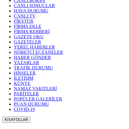
CANLI BORSA
CANLI SONUÇLAR
HAVA DURUMU
CANLI TV
FİKSTÜR
FİRMA EKLE
FİRMA REHBERİ
GAZETE OKU
GAZETELER
YEREL HABERLER
NÖBETÇİ ECZANELER
HABER GÖNDER
YAZARLAR
TRAFİK DURUMU
HİSSELER
İLETİŞİM
KÜNYE
NAMAZ VAKİTLERİ
PARİTELER
POPÜLER GALERİLER
PUAN DURUMU
COVID-19
KISAYOLLAR
Menü seçimi yapın. WP-ADMIN → Görünüm → Menüler