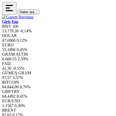
Haber ara...
Giriş Yap
BIST 100
13.779,39
-0,14%
DOLAR
47,6966
0,12%
EURO
55,1896
0,45%
GRAM ALTIN
6.660,55
2,59%
FAİZ
41,30
-0,55%
GÜMÜŞ GRAM
97,57
3,57%
BITCOIN
64.844,00
0,70%
GBP/TRY
64,4492
0,41%
EUR/USD
1,1567
0,36%
BRENT
82,63
0,17%