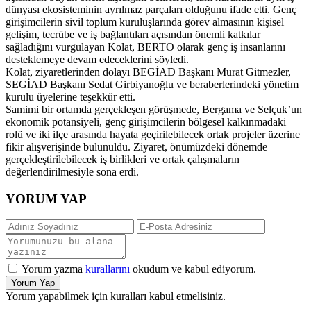
dünyası ekosisteminin ayrılmaz parçaları olduğunu ifade etti. Genç
girişimcilerin sivil toplum kuruluşlarında görev almasının kişisel
gelişim, tecrübe ve iş bağlantıları açısından önemli katkılar
sağladığını vurgulayan Kolat, BERTO olarak genç iş insanlarını
desteklemeye devam edeceklerini söyledi.
Kolat, ziyaretlerinden dolayı BEGİAD Başkanı Murat Gitmezler,
SEGİAD Başkanı Sedat Girbiyanoğlu ve beraberlerindeki yönetim
kurulu üyelerine teşekkür etti.
Samimi bir ortamda gerçekleşen görüşmede, Bergama ve Selçuk’un
ekonomik potansiyeli, genç girişimcilerin bölgesel kalkınmadaki
rolü ve iki ilçe arasında hayata geçirilebilecek ortak projeler üzerine
fikir alışverişinde bulunuldu. Ziyaret, önümüzdeki dönemde
gerçekleştirilebilecek iş birlikleri ve ortak çalışmaların
değerlendirilmesiyle sona erdi.
YORUM YAP
Yorum yazma
kurallarını
okudum ve kabul ediyorum.
Yorum Yap
Yorum yapabilmek için kuralları kabul etmelisiniz.