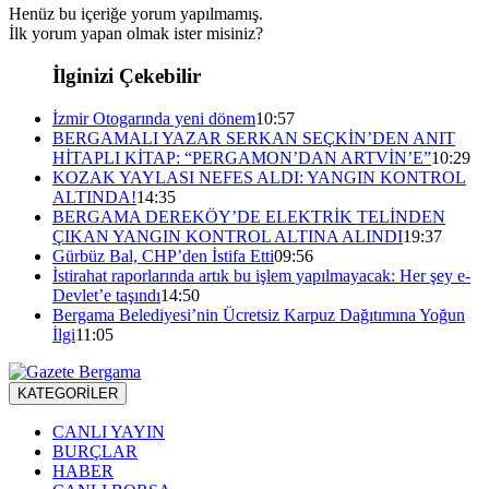
Henüz bu içeriğe yorum yapılmamış.
İlk yorum yapan olmak ister misiniz?
İlginizi Çekebilir
İzmir Otogarında yeni dönem
10:57
BERGAMALI YAZAR SERKAN SEÇKİN’DEN ANIT
HİTAPLI KİTAP: “PERGAMON’DAN ARTVİN’E”
10:29
KOZAK YAYLASI NEFES ALDI: YANGIN KONTROL
ALTINDA!
14:35
BERGAMA DEREKÖY’DE ELEKTRİK TELİNDEN
ÇIKAN YANGIN KONTROL ALTINA ALINDI
19:37
Gürbüz Bal, CHP’den İstifa Etti
09:56
İstirahat raporlarında artık bu işlem yapılmayacak: Her şey e-
Devlet’e taşındı
14:50
Bergama Belediyesi’nin Ücretsiz Karpuz Dağıtımına Yoğun
İlgi
11:05
KATEGORİLER
CANLI YAYIN
BURÇLAR
HABER