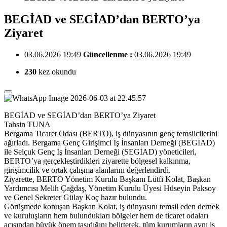
BEGİAD ve SEGİAD’dan BERTO’ya
Ziyaret
03.06.2026 19:49
Güncellenme :
03.06.2026 19:49
230
kez okundu
BEGİAD ve SEGİAD’dan BERTO’ya Ziyaret
Tahsin TUNA
Bergama Ticaret Odası (BERTO), iş dünyasının genç temsilcilerini
ağırladı. Bergama Genç Girişimci İş İnsanları Derneği (BEGİAD)
ile Selçuk Genç İş İnsanları Derneği (SEGİAD) yöneticileri,
BERTO’ya gerçekleştirdikleri ziyarette bölgesel kalkınma,
girişimcilik ve ortak çalışma alanlarını değerlendirdi.
Ziyarette, BERTO Yönetim Kurulu Başkanı Lütfi Kolat, Başkan
Yardımcısı Melih Çağdaş, Yönetim Kurulu Üyesi Hüseyin Paksoy
ve Genel Sekreter Gülay Koç hazır bulundu.
Görüşmede konuşan Başkan Kolat, iş dünyasını temsil eden dernek
ve kuruluşların hem bulundukları bölgeler hem de ticaret odaları
açısından büyük önem taşıdığını belirterek, tüm kurumların aynı iş