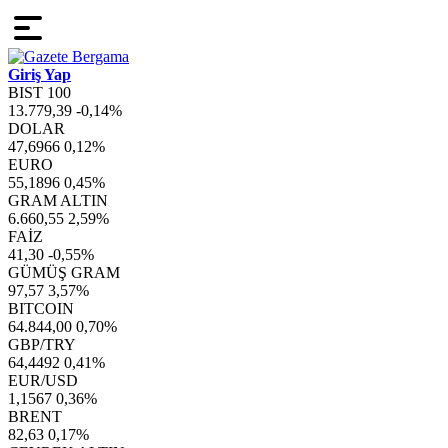
Giriş Yap
BIST 100
13.779,39
-0,14%
DOLAR
47,6966
0,12%
EURO
55,1896
0,45%
GRAM ALTIN
6.660,55
2,59%
FAİZ
41,30
-0,55%
GÜMÜŞ GRAM
97,57
3,57%
BITCOIN
64.844,00
0,70%
GBP/TRY
64,4492
0,41%
EUR/USD
1,1567
0,36%
BRENT
82,63
0,17%