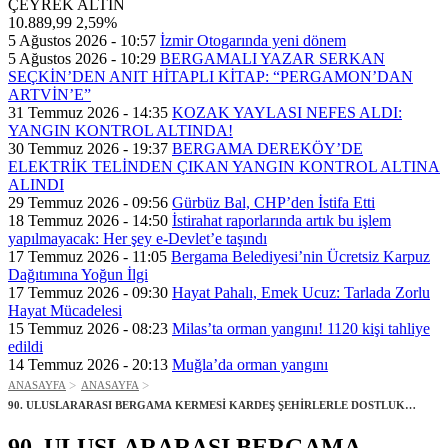
ÇEYREK ALTIN
10.889,99
2,59%
5 Ağustos 2026 - 10:57
İzmir Otogarında yeni dönem
5 Ağustos 2026 - 10:29
BERGAMALI YAZAR SERKAN
SEÇKİN’DEN ANIT HİTAPLI KİTAP: “PERGAMON’DAN
ARTVİN’E”
31 Temmuz 2026 - 14:35
KOZAK YAYLASI NEFES ALDI:
YANGIN KONTROL ALTINDA!
30 Temmuz 2026 - 19:37
BERGAMA DEREKÖY’DE
ELEKTRİK TELİNDEN ÇIKAN YANGIN KONTROL ALTINA
ALINDI
29 Temmuz 2026 - 09:56
Gürbüz Bal, CHP’den İstifa Etti
18 Temmuz 2026 - 14:50
İstirahat raporlarında artık bu işlem
yapılmayacak: Her şey e-Devlet’e taşındı
17 Temmuz 2026 - 11:05
Bergama Belediyesi’nin Ücretsiz Karpuz
Dağıtımına Yoğun İlgi
17 Temmuz 2026 - 09:30
Hayat Pahalı, Emek Ucuz: Tarlada Zorlu
Hayat Mücadelesi
15 Temmuz 2026 - 08:23
Milas’ta orman yangını! 1120 kişi tahliye
edildi
14 Temmuz 2026 - 20:13
Muğla’da orman yangını
ANASAYFA
ANASAYFA
90. ULUSLARARASI BERGAMA KERMESİ KARDEŞ ŞEHİRLERLE DOSTLUK
KÖPRÜSÜ OLMAYA DEVAM EDİYOR
90. ULUSLARARASI BERGAMA