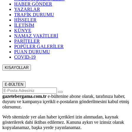
HABER GÖNDER
YAZARLAR
TRAFİK DURUMU
HİSSELER
İLETİŞİM
KÜNYE
NAMAZ VAKİTLERİ
PARİTELER
POPÜLER GALERİLER
PUAN DURUMU
COVID-19
KISAYOLLAR
Menü seçimi yapın. WP-ADMIN → Görünüm → Menüler
sayfasından menü eşleştirmesi yapınız.
E-BÜLTEN
gazetebergama.com.tr
e-bültenine abone olarak, tarafınıza haber,
duyuru ve kampanya içerikli e-postaların gönderilmesini kabul etmiş
olursunuz.
Web sitemizde yer alan haber içerikleri izin alınmadan, kaynak
gösterilerek dahi iktibas edilemez. Kanuna aykırı ve izinsiz olarak
kopyalanamaz, başka yerde yayınlanamaz.