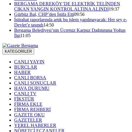
BERGAMA DEREKÖY’DE ELEKTRİK TELİNDEN
ÇIKAN YANGIN KONTROL ALTINA ALINDI
19:37
Gürbüz Bal, CHP’den İstifa Etti
09:56
İstirahat raporlarında artık bu işlem yapılmayacak: Her şey e-
Devlet’e taşındı
14:50
Bergama Belediyesi’nin Ücretsiz Karpuz Dağıtımına Yoğun
İlgi
11:05
KATEGORİLER
CANLI YAYIN
BURÇLAR
HABER
CANLI BORSA
CANLI SONUÇLAR
HAVA DURUMU
CANLI TV
FİKSTÜR
FİRMA EKLE
FİRMA REHBERİ
GAZETE OKU
GAZETELER
YEREL HABERLER
NÖBETÇİ ECZANELER