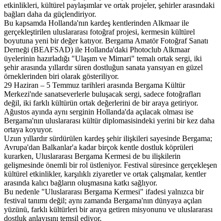
etkinlikleri, kültürel paylaşımlar ve ortak projeler, şehirler arasındaki
bağları daha da güçlendiriyor.
Bu kapsamda Hollanda'nın kardeş kentlerinden Alkmaar ile
gerçekleştirilen uluslararası fotoğraf projesi, kermesin kültürel
boyutuna yeni bir değer katıyor. Bergama Amatör Fotoğraf Sanatı
Derneği (BEAFSAD) ile Hollanda'daki Photoclub Alkmaar
üyelerinin hazırladığı "Ulaşım ve Mimari" temalı ortak sergi, iki
şehir arasında yıllardır süren dostluğun sanata yansıyan en güzel
örneklerinden biri olarak gösteriliyor.
29 Haziran – 5 Temmuz tarihleri arasında Bergama Kültür
Merkezi'nde sanatseverlerle buluşacak sergi, sadece fotoğrafları
değil, iki farklı kültürün ortak değerlerini de bir araya getiriyor.
Ağustos ayında aynı serginin Hollanda'da açılacak olması ise
Bergama'nın uluslararası kültür diplomasisindeki yerini bir kez daha
ortaya koyuyor.
Uzun yıllardır sürdürülen kardeş şehir ilişkileri sayesinde Bergama;
Avrupa'dan Balkanlar'a kadar birçok kentle dostluk köprüleri
kurarken, Uluslararası Bergama Kermesi de bu ilişkilerin
gelişmesinde önemli bir rol üstleniyor. Festival süresince gerçekleşen
kültürel etkinlikler, karşılıklı ziyaretler ve ortak çalışmalar, kentler
arasında kalıcı bağların oluşmasına katkı sağlıyor.
Bu nedenle "Uluslararası Bergama Kermesi" ifadesi yalnızca bir
festival tanımı değil; aynı zamanda Bergama'nın dünyaya açılan
yüzünü, farklı kültürleri bir araya getiren misyonunu ve uluslararası
dostluk anlayışını temsil ediyor.