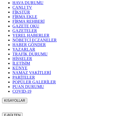
HAVA DURUMU
CANLI TV
FİKSTÜR
FİRMA EKLE
FİRMA REHBERİ
GAZETE OKU
GAZETELER
YEREL HABERLER
NÖBETÇİ ECZANELER
HABER GÖNDER
YAZARLAR
TRAFİK DURUMU
HİSSELER
İLETİŞİM
KÜNYE
NAMAZ VAKİTLERİ
PARİTELER
POPÜLER GALERİLER
PUAN DURUMU
COVID-19
KISAYOLLAR
Menü seçimi yapın. WP-ADMIN → Görünüm → Menüler
sayfasından menü eşleştirmesi yapınız.
E-BÜLTEN