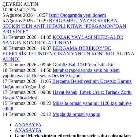
ÇEYREK ALTIN
10.903,94
2,72%
5 Ağustos 2026 - 10:57
İzmir Otogarında yeni dönem
5 Ağustos 2026 - 10:29
BERGAMALI YAZAR SERKAN
SEÇKİN’DEN ANIT HİTAPLI KİTAP: “PERGAMON’DAN
ARTVİN’E”
31 Temmuz 2026 - 14:35
KOZAK YAYLASI NEFES ALDI:
YANGIN KONTROL ALTINDA!
30 Temmuz 2026 - 19:37
BERGAMA DEREKÖY’DE
ELEKTRİK TELİNDEN ÇIKAN YANGIN KONTROL ALTINA
ALINDI
29 Temmuz 2026 - 09:56
Gürbüz Bal, CHP’den İstifa Etti
18 Temmuz 2026 - 14:50
İstirahat raporlarında artık bu işlem
yapılmayacak: Her şey e-Devlet’e taşındı
17 Temmuz 2026 - 11:05
Bergama Belediyesi’nin Ücretsiz Karpuz
Dağıtımına Yoğun İlgi
17 Temmuz 2026 - 09:30
Hayat Pahalı, Emek Ucuz: Tarlada Zorlu
Hayat Mücadelesi
15 Temmuz 2026 - 08:23
Milas’ta orman yangını! 1120 kişi tahliye
edildi
14 Temmuz 2026 - 20:13
Muğla’da orman yangını
ANASAYFA
ANASAYFA
Genel Merkezimizin görevlendirmesiyle saha çalışmaları