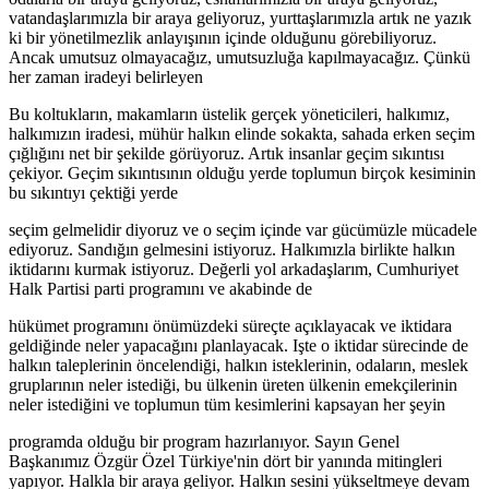
vatandaşlarımızla bir araya geliyoruz, yurttaşlarımızla artık ne yazık
ki bir yönetilmezlik anlayışının içinde olduğunu görebiliyoruz.
Ancak umutsuz olmayacağız, umutsuzluğa kapılmayacağız. Çünkü
her zaman iradeyi belirleyen
Bu koltukların, makamların üstelik gerçek yöneticileri, halkımız,
halkımızın iradesi, mühür halkın elinde sokakta, sahada erken seçim
çığlığını net bir şekilde görüyoruz. Artık insanlar geçim sıkıntısı
çekiyor. Geçim sıkıntısının olduğu yerde toplumun birçok kesiminin
bu sıkıntıyı çektiği yerde
seçim gelmelidir diyoruz ve o seçim içinde var gücümüzle mücadele
ediyoruz. Sandığın gelmesini istiyoruz. Halkımızla birlikte halkın
iktidarını kurmak istiyoruz. Değerli yol arkadaşlarım, Cumhuriyet
Halk Partisi parti programını ve akabinde de
hükümet programını önümüzdeki süreçte açıklayacak ve iktidara
geldiğinde neler yapacağını planlayacak. Işte o iktidar sürecinde de
halkın taleplerinin öncelendiği, halkın isteklerinin, odaların, meslek
gruplarının neler istediği, bu ülkenin üreten ülkenin emekçilerinin
neler istediğini ve toplumun tüm kesimlerini kapsayan her şeyin
programda olduğu bir program hazırlanıyor. Sayın Genel
Başkanımız Özgür Özel Türkiye'nin dört bir yanında mitingleri
yapıyor. Halkla bir araya geliyor. Halkın sesini yükseltmeye devam