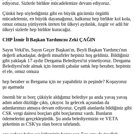
ediyoruz. Sizlerle birlikte mücadelemize devam ediyoruz.
Çünkü hep söylediğimiz gibi en büyük gücümüz örgütlü
mücadelemiz, en büyük dayanağımız, halkımız hep birlikte kol kola,
omuz omuza yürüyerek üreten bir ülkeyi aydınlık, özgür ve adil bir
ülkeyi sizlerle hep birlikte kuracağız.
CHP İzmir İl Başkan Yardımcısı Zeki ÇAĞIN
Sayın Vekil'in, Sayın Geçer Başkan'ın, Beyli Başkan Yardımcı'nın
değerli arkadaşlar, değerli misafirler hepiniz hoş geldiniz. Bildiğiniz
gibi yaklaşık 17 aydır Dergama Belediyesi'ni yönetiyoruz. Dergama
Belediyesi'nde almak için önemli çabalar sattık hep beraber, hepimiz
el ele, omuz omuza
hep beraber ııı Bergama için ne yapabiliriz in peşinde? Koşuyoruz
şu aşamada
önemli bir ııı borç çüküyle aldığımız belediye şu anda yavaş yavaş
adım adım düzlüğe çıktı, çıkıyor. Iıı gelecek açısından da
adımlarımızı atmaya devam ediyoruz. Çeşitli alanlarda bildiğiniz gibi
CSK vergi dairesi borçları gibi borçlarımız vardı. Bunların
ödemelerini gerçekleştirdik. Şu anda belediyemizin ve VETA
şirketinin ııı CSK'ya olan borcu sıfırlandı.