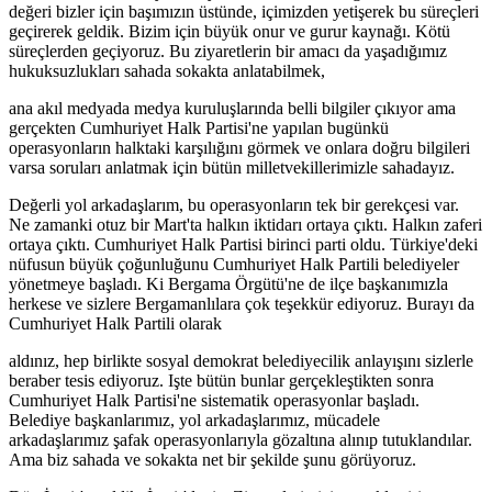
değeri bizler için başımızın üstünde, içimizden yetişerek bu süreçleri
geçirerek geldik. Bizim için büyük onur ve gurur kaynağı. Kötü
süreçlerden geçiyoruz. Bu ziyaretlerin bir amacı da yaşadığımız
hukuksuzlukları sahada sokakta anlatabilmek,
ana akıl medyada medya kuruluşlarında belli bilgiler çıkıyor ama
gerçekten Cumhuriyet Halk Partisi'ne yapılan bugünkü
operasyonların halktaki karşılığını görmek ve onlara doğru bilgileri
varsa soruları anlatmak için bütün milletvekillerimizle sahadayız.
Değerli yol arkadaşlarım, bu operasyonların tek bir gerekçesi var.
Ne zamanki otuz bir Mart'ta halkın iktidarı ortaya çıktı. Halkın zaferi
ortaya çıktı. Cumhuriyet Halk Partisi birinci parti oldu. Türkiye'deki
nüfusun büyük çoğunluğunu Cumhuriyet Halk Partili belediyeler
yönetmeye başladı. Ki Bergama Örgütü'ne de ilçe başkanımızla
herkese ve sizlere Bergamanlılara çok teşekkür ediyoruz. Burayı da
Cumhuriyet Halk Partili olarak
aldınız, hep birlikte sosyal demokrat belediyecilik anlayışını sizlerle
beraber tesis ediyoruz. Işte bütün bunlar gerçekleştikten sonra
Cumhuriyet Halk Partisi'ne sistematik operasyonlar başladı.
Belediye başkanlarımız, yol arkadaşlarımız, mücadele
arkadaşlarımız şafak operasyonlarıyla gözaltına alınıp tutuklandılar.
Ama biz sahada ve sokakta net bir şekilde şunu görüyoruz.