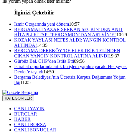
İlk yorum yapan olmak ister misiniz?
İlginizi Çekebilir
İzmir Otogarında yeni dönem
10:57
BERGAMALI YAZAR SERKAN SEÇKİN’DEN ANIT
HİTAPLI KİTAP: “PERGAMON’DAN ARTVİN’E”
10:29
KOZAK YAYLASI NEFES ALDI: YANGIN KONTROL
ALTINDA!
14:35
BERGAMA DEREKÖY’DE ELEKTRİK TELİNDEN
ÇIKAN YANGIN KONTROL ALTINA ALINDI
19:37
Gürbüz Bal, CHP’den İstifa Etti
09:56
İstirahat raporlarında artık bu işlem yapılmayacak: Her şey e-
Devlet’e taşındı
14:50
Bergama Belediyesi’nin Ücretsiz Karpuz Dağıtımına Yoğun
İlgi
11:05
KATEGORİLER
CANLI YAYIN
BURÇLAR
HABER
CANLI BORSA
CANLI SONUÇLAR