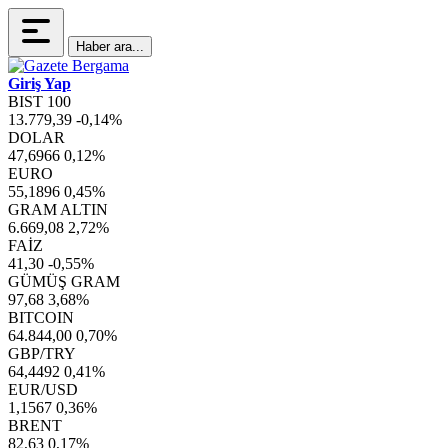
Haber ara...
Giriş Yap
BIST 100
13.779,39
-0,14%
DOLAR
47,6966
0,12%
EURO
55,1896
0,45%
GRAM ALTIN
6.669,08
2,72%
FAİZ
41,30
-0,55%
GÜMÜŞ GRAM
97,68
3,68%
BITCOIN
64.844,00
0,70%
GBP/TRY
64,4492
0,41%
EUR/USD
1,1567
0,36%
BRENT
82,63
0,17%