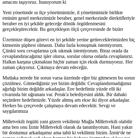
amacını taşıyoruz. Inanıyorum ki
Yeni yönetimde ııı ilçe yönetimimizle, il yönetimimizle birlikte
eminim genel merkezimizle beraber, genel merkezinde direktifleriyle
beraber en iyi şekilde geleceğe dönük örgütlenmesini
gerçekleştirecektir. Bu gerçekleşen ölçü çerçevesinde de bizler
Üzerimize düşen görevi en iyi şekilde yerine getireceklerimizden hiç
kimsenin şüphesi olmasın. Daha fazla konuşmak istemiyorum.
Çünkü soru cevaplarına çok sıkmak istemiyorum. Biraz orada da
cevaplandıracağımız işler olursa, sorular olursa onlarla cevaplanırız.
Halkın karşına çıkmaktan hiçbir zaman için eksik durmuyoruz. Her
zaman çıkıyoruz. Çıkmaya devam edeceğiz.
Mutlaka nerede bir sorun varsa üzerinde eğer biz gitmesem bu sorun
çözülmez. Gitmediğimiz yer bizim değildir. Cevaplandırmadığımız
ağırlığı bizim değildir arkadaşlar. Eee hedefimiz yüzde elli iki
civarında bir uğrananı var. Perak'a belediyesini aldık. Bir dahaki
seçimlere hedefimizde. Yüzde altmış artı ekse iki diyor arkadaşlar.
Herkes bu çerçevede çalışmaya devam edecektir. Sevgi ve
saygılarımıza
Milletvekili örgütü yani gizem vekilimiz Muğla Milletvekili olabilir
ama ben onu İzmir Milletvekili olarak da tanımlıyorum. Hani yakın
bir dostumuz arkadaşımız ama tabii ki vekilimiz bizim. İzmir'de ne