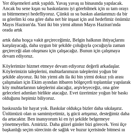
Yer döşemeleri artık yapıldı. Yavaş yavaş ııı binasında yapılacak.
Ancak bu sene kışın su baskınlarını iyi görebilmek için ııı tam orayı
ııı bitirmemeyi hedefliyoruz. Çünkü ııı su baskın alanlarımızı da bir
ııı görelim ki ona göre daha net bir inşaat için asıl hedefimiz önümüz
Mayıs Haziran'da. Yani iki bin yirmi altının Mayıs Haziran'ında
orada artık
artık daha hoşça vakit geçireceğimiz, Belgin halkının ihtiyaçlarını
karşılayacağı, daha uygun bir şekilde çoluğuyla çocuğuyla zaman
geçireceği alan oluşması için çalışacağız. Bunun için çalışmaya
devam ediyoruz.
Köylerimize hizmet etmeye devam ediyoruz değerli arkadaşlar.
Köylerimizin taleplerini, muhtarlarımızın taleplerini yoğun bir
şekilde alıyoruz. Iki bin yirmi altı ila iki bin yirmi dokuz yılı arası
çalışmaları için Ekim ayından itibaren bölgeçerli toplantılar yapılarak
köy muhtarlarının taleplerini alacağız, arşivleyeceğiz, ona göre
geleceleri adımları birlikte atacağız. Evet üzerimize yoğun bir baskı
olduğunu hepimiz biliyoruz.
baskısızda bir hayat yok. Baskılar oldukça bizler daha sıkılaşırız.
Ünlümüzü olan ııı samimiyetimiz, iş gücü artışımız, desteğimiz daha
da artacaktır. Ben inanıyorum ki en iyi şekilde belgemeye
yönetmeyelim. Amiriziz. Daha güzel günler bizi görecek. Yeni ilçe
başkanlığı seçim sürecinin de sağlık ve huzur içerisinde bitmesi ııı