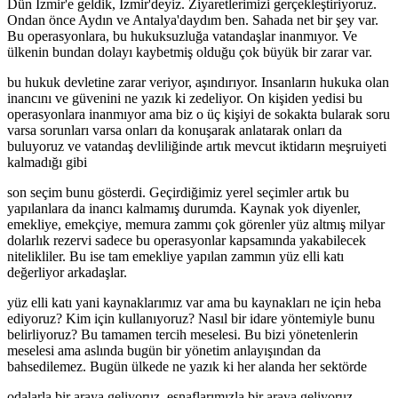
Dün İzmir'e geldik, İzmir'deyiz. Ziyaretlerimizi gerçekleştiriyoruz.
Ondan önce Aydın ve Antalya'daydım ben. Sahada net bir şey var.
Bu operasyonlara, bu hukuksuzluğa vatandaşlar inanmıyor. Ve
ülkenin bundan dolayı kaybetmiş olduğu çok büyük bir zarar var.
bu hukuk devletine zarar veriyor, aşındırıyor. Insanların hukuka olan
inancını ve güvenini ne yazık ki zedeliyor. On kişiden yedisi bu
operasyonlara inanmıyor ama biz o üç kişiyi de sokakta bularak soru
varsa sorunları varsa onları da konuşarak anlatarak onları da
buluyoruz ve vatandaş devliliğinde artık mevcut iktidarın meşruiyeti
kalmadığı gibi
son seçim bunu gösterdi. Geçirdiğimiz yerel seçimler artık bu
yapılanlara da inancı kalmamış durumda. Kaynak yok diyenler,
emekliye, emekçiye, memura zammı çok görenler yüz altmış milyar
dolarlık rezervi sadece bu operasyonlar kapsamında yakabilecek
nitelikliler. Bu ise tam emekliye yapılan zammın yüz elli katı
değerliyor arkadaşlar.
yüz elli katı yani kaynaklarımız var ama bu kaynakları ne için heba
ediyoruz? Kim için kullanıyoruz? Nasıl bir idare yöntemiyle bunu
belirliyoruz? Bu tamamen tercih meselesi. Bu bizi yönetenlerin
meselesi ama aslında bugün bir yönetim anlayışından da
bahsedilemez. Bugün ülkede ne yazık ki her alanda her sektörde
odalarla bir araya geliyoruz, esnaflarımızla bir araya geliyoruz,