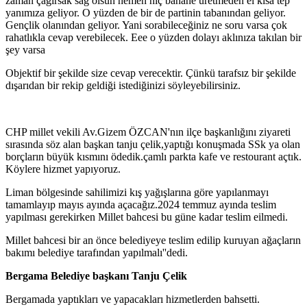
zaman çağırsak sağ olsun hemen hiç bahane üretmeden el kısa tep
yanımıza geliyor. O yüzden de bir de partinin tabanından geliyor.
Gençlik olanından geliyor. Yani sorabileceğiniz ne soru varsa çok
rahatlıkla cevap verebilecek. Eee o yüzden dolayı aklınıza takılan bir
şey varsa
Objektif bir şekilde size cevap verecektir. Çünkü tarafsız bir şekilde
dışarıdan bir rekip geldiği istediğinizi söyleyebilirsiniz.
CHP millet vekili Av.Gizem ÖZCAN'nın ilçe başkanlığını ziyareti
sırasında söz alan başkan tanju çelik,yaptığı konuşmada SSk ya olan
borçların büyük kısmını ödedik.çamlı parkta kafe ve restourant açtık.
Köylere hizmet yapıyoruz.
Liman bölgesinde sahilimizi kış yağışlarına göre yapılanmayı
tamamlayıp mayıs ayında açacağız.2024 temmuz ayında teslim
yapılması gerekirken Millet bahcesi bu güne kadar teslim eilmedi.
Millet bahcesi bir an önce belediyeye teslim edilip kuruyan ağaçların
bakımı belediye tarafından yapılmalı''dedi.
Bergama Belediye başkanı Tanju Çelik
Bergamada yaptıkları ve yapacakları hizmetlerden bahsetti.