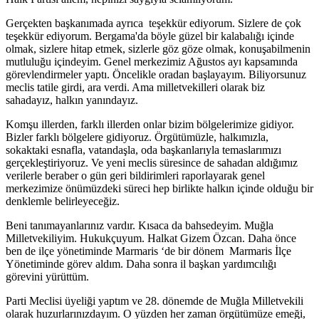
Gerçekten başkanımada ayrıca teşekkür ediyorum. Sizlere de çok
teşekkür ediyorum. Bergama'da böyle güzel bir kalabalığı içinde
olmak, sizlere hitap etmek, sizlerle göz göze olmak, konuşabilmenin
mutluluğu içindeyim. Genel merkezimiz Ağustos ayı kapsamında
görevlendirmeler yaptı. Öncelikle oradan başlayayım. Biliyorsunuz
meclis tatile girdi, ara verdi. Ama milletvekilleri olarak biz
sahadayız, halkın yanındayız.
Komşu illerden, farklı illerden onlar bizim bölgelerimize gidiyor.
Bizler farklı bölgelere gidiyoruz. Örgütümüzle, halkımızla,
sokaktaki esnafla, vatandaşla, oda başkanlarıyla temaslarımızı
gerçekleştiriyoruz. Ve yeni meclis süresince de sahadan aldığımız
verilerle beraber o gün geri bildirimleri raporlayarak genel
merkezimize önümüzdeki süreci hep birlikte halkın içinde olduğu bir
denklemle belirleyeceğiz.
Beni tanımayanlarınız vardır. Kısaca da bahsedeyim. Muğla
Milletvekiliyim. Hukukçuyum. Halkat Gizem Özcan. Daha önce
ben de ilçe yönetiminde Marmaris ‘de bir dönem Marmaris İlçe
Yönetiminde görev aldım. Daha sonra il başkan yardımcılığı
görevini yürüttüm.
Parti Meclisi üyeliği yaptım ve 28. dönemde de Muğla Milletvekili
olarak huzurlarınızdayım. O yüzden her zaman örgütümüze emeği,