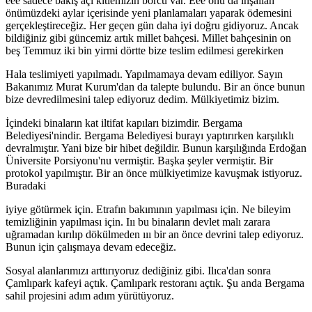
eee sadece bakış açı kitlemizin borcu var. Eee onu da inşallah
önümüzdeki aylar içerisinde yeni planlamaları yaparak ödemesini
gerçekleştireceğiz. Her geçen gün daha iyi doğru gidiyoruz. Ancak
bildiğiniz gibi güncemiz artık millet bahçesi. Millet bahçesinin on
beş Temmuz iki bin yirmi dörtte bize teslim edilmesi gerekirken
Hala teslimiyeti yapılmadı. Yapılmamaya devam ediliyor. Sayın
Bakanımız Murat Kurum'dan da talepte bulundu. Bir an önce bunun
bize devredilmesini talep ediyoruz dedim. Mülkiyetimiz bizim.
İçindeki binaların kat iltifat kapıları bizimdir. Bergama
Belediyesi'nindir. Bergama Belediyesi burayı yaptırırken karşılıklı
devralmıştır. Yani bize bir hibet değildir. Bunun karşılığında Erdoğan
Üniversite Porsiyonu'nu vermiştir. Başka şeyler vermiştir. Bir
protokol yapılmıştır. Bir an önce mülkiyetimize kavuşmak istiyoruz.
Buradaki
iyiye götürmek için. Etrafın bakımının yapılması için. Ne bileyim
temizliğinin yapılması için. Iıı bu binaların devlet malı zarara
uğramadan kırılıp dökülmeden ııı bir an önce devrini talep ediyoruz.
Bunun için çalışmaya devam edeceğiz.
Sosyal alanlarımızı arttırıyoruz dediğiniz gibi. Ilıca'dan sonra
Çamlıpark kafeyi açtık. Çamlıpark restoranı açtık. Şu anda Bergama
sahil projesini adım adım yürütüyoruz.