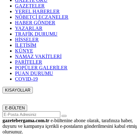
GAZETE OKU
GAZETELER
YEREL HABERLER
NÖBETÇİ ECZANELER
HABER GÖNDER
YAZARLAR
TRAFİK DURUMU
HİSSELER
İLETİŞİM
KÜNYE
NAMAZ VAKİTLERİ
PARİTELER
POPÜLER GALERİLER
PUAN DURUMU
COVID-19
KISAYOLLAR
Menü seçimi yapın. WP-ADMIN → Görünüm → Menüler
sayfasından menü eşleştirmesi yapınız.
E-BÜLTEN
gazetebergama.com.tr
e-bültenine abone olarak, tarafınıza haber,
duyuru ve kampanya içerikli e-postaların gönderilmesini kabul etmiş
olursunuz.