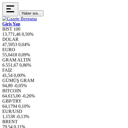
Haber ara...
Giriş Yap
BIST 100
13.771,46
0,50%
DOLAR
47,5953
0,04%
EURO
55,0418
0,09%
GRAM ALTIN
6.551,67
0,86%
FAİZ
41,54
0,00%
GÜMÜŞ GRAM
94,89
-0,05%
BITCOIN
64.615,00
-0,26%
GBP/TRY
64,1794
0,10%
EUR/USD
1,1538
-0,13%
BRENT
79,54
0,11%