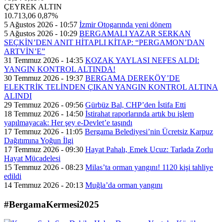
ÇEYREK ALTIN
10.713,06
0,87%
5 Ağustos 2026 - 10:57
İzmir Otogarında yeni dönem
5 Ağustos 2026 - 10:29
BERGAMALI YAZAR SERKAN
SEÇKİN’DEN ANIT HİTAPLI KİTAP: “PERGAMON’DAN
ARTVİN’E”
31 Temmuz 2026 - 14:35
KOZAK YAYLASI NEFES ALDI:
YANGIN KONTROL ALTINDA!
30 Temmuz 2026 - 19:37
BERGAMA DEREKÖY’DE
ELEKTRİK TELİNDEN ÇIKAN YANGIN KONTROL ALTINA
ALINDI
29 Temmuz 2026 - 09:56
Gürbüz Bal, CHP’den İstifa Etti
18 Temmuz 2026 - 14:50
İstirahat raporlarında artık bu işlem
yapılmayacak: Her şey e-Devlet’e taşındı
17 Temmuz 2026 - 11:05
Bergama Belediyesi’nin Ücretsiz Karpuz
Dağıtımına Yoğun İlgi
17 Temmuz 2026 - 09:30
Hayat Pahalı, Emek Ucuz: Tarlada Zorlu
Hayat Mücadelesi
15 Temmuz 2026 - 08:23
Milas’ta orman yangını! 1120 kişi tahliye
edildi
14 Temmuz 2026 - 20:13
Muğla’da orman yangını
#BergamaKermesi2025