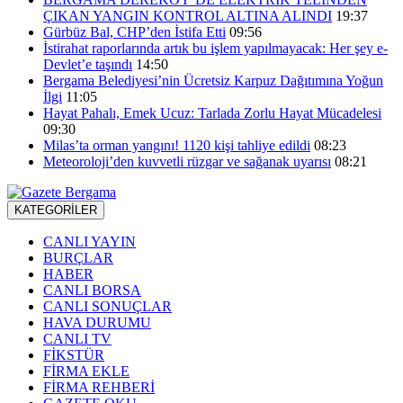
ÇIKAN YANGIN KONTROL ALTINA ALINDI
19:37
Gürbüz Bal, CHP’den İstifa Etti
09:56
İstirahat raporlarında artık bu işlem yapılmayacak: Her şey e-
Devlet’e taşındı
14:50
Bergama Belediyesi’nin Ücretsiz Karpuz Dağıtımına Yoğun
İlgi
11:05
Hayat Pahalı, Emek Ucuz: Tarlada Zorlu Hayat Mücadelesi
09:30
Milas’ta orman yangını! 1120 kişi tahliye edildi
08:23
Meteoroloji’den kuvvetli rüzgar ve sağanak uyarısı
08:21
KATEGORİLER
CANLI YAYIN
BURÇLAR
HABER
CANLI BORSA
CANLI SONUÇLAR
HAVA DURUMU
CANLI TV
FİKSTÜR
FİRMA EKLE
FİRMA REHBERİ