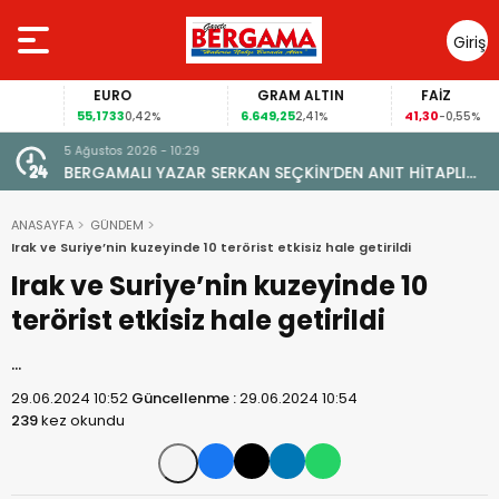
Giriş
Yap
EURO
GRAM ALTIN
FAİZ
55,1733
6.649,25
41,30
0,42%
2,41%
-0,55%
5 Ağustos 2026 - 10:29
BERGAMALI YAZAR SERKAN SEÇKİN’DEN ANIT HİTAPLI
KİTAP: “PERGAMON’DAN ARTVİN’E”
ANASAYFA
GÜNDEM
Irak ve Suriye’nin kuzeyinde 10 terörist etkisiz hale getirildi
Irak ve Suriye’nin kuzeyinde 10
terörist etkisiz hale getirildi
…
29.06.2024 10:52
Güncellenme :
29.06.2024 10:54
239
kez okundu