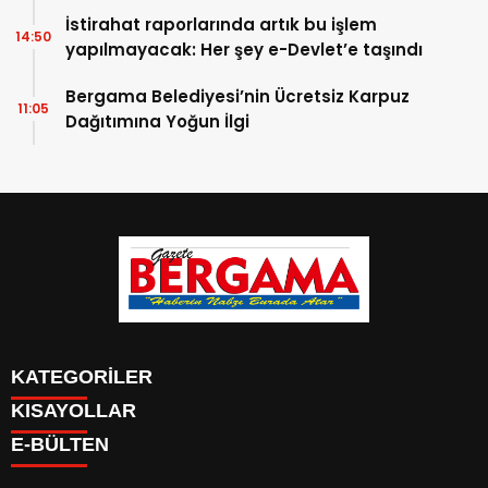
İstirahat raporlarında artık bu işlem
14:50
yapılmayacak: Her şey e-Devlet’e taşındı
Bergama Belediyesi’nin Ücretsiz Karpuz
11:05
Dağıtımına Yoğun İlgi
KATEGORİLER
KISAYOLLAR
CANLI YAYIN
Menü seçimi yapın. WP-ADMIN → Görünüm → Menüler
E-BÜLTEN
BURÇLAR
sayfasından menü eşleştirmesi yapınız.
HABER