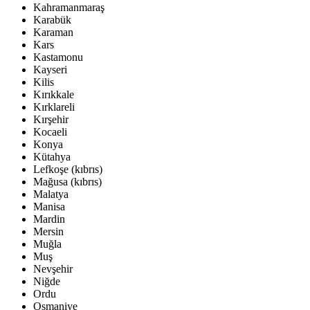
Kahramanmaraş
Karabük
Karaman
Kars
Kastamonu
Kayseri
Kilis
Kırıkkale
Kırklareli
Kırşehir
Kocaeli
Konya
Kütahya
Lefkoşe (kıbrıs)
Mağusa (kıbrıs)
Malatya
Manisa
Mardin
Mersin
Muğla
Muş
Nevşehir
Niğde
Ordu
Osmaniye