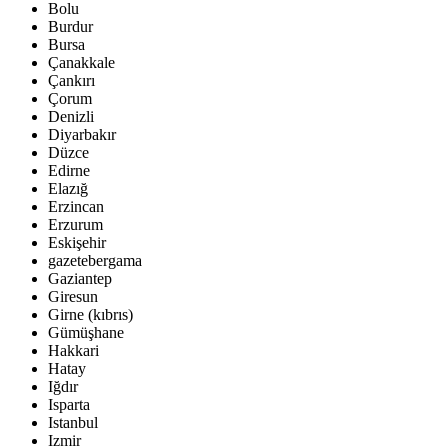
Bolu
Burdur
Bursa
Çanakkale
Çankırı
Çorum
Denizli
Diyarbakır
Düzce
Edirne
Elazığ
Erzincan
Erzurum
Eskişehir
gazetebergama
Gaziantep
Giresun
Girne (kıbrıs)
Gümüşhane
Hakkari
Hatay
Iğdır
Isparta
Istanbul
Izmir