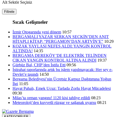
Alt Sektör Seçiniz
Filtrele
Sıcak Gelişmeler
İzmir Otogarında yeni dönem
10:57
BERGAMALI YAZAR SERKAN SEÇKİN’DEN ANIT
HİTAPLI KİTAP: “PERGAMON’DAN ARTVİN’E”
10:29
KOZAK YAYLASI NEFES ALDI: YANGIN KONTROL
ALTINDA!
14:35
BERGAMA DEREKÖY’DE ELEKTRİK TELİNDEN
ÇIKAN YANGIN KONTROL ALTINA ALINDI
19:37
Gürbüz Bal, CHP’den İstifa Etti
09:56
İstirahat raporlarında artık bu işlem yapılmayacak: Her şey e-
Devlet’e taşındı
14:50
Bergama Belediyesi’nin Ücretsiz Karpuz Dağıtımına Yoğun
İlgi
11:05
Hayat Pahalı, Emek Ucuz: Tarlada Zorlu Hayat Mücadelesi
09:30
Milas’ta orman yangını! 1120 kişi tahliye edildi
08:23
Meteoroloji’den kuvvetli rüzgar ve sağanak uyarısı
08:21
KATEGORİLER