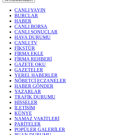
CANLI YAYIN
BURÇLAR
HABER
CANLI BORSA
CANLI SONUÇLAR
HAVA DURUMU
CANLI TV
FİKSTÜR
FİRMA EKLE
FİRMA REHBERİ
GAZETE OKU
GAZETELER
YEREL HABERLER
NÖBETÇİ ECZANELER
HABER GÖNDER
YAZARLAR
TRAFİK DURUMU
HİSSELER
İLETİŞİM
KÜNYE
NAMAZ VAKİTLERİ
PARİTELER
POPÜLER GALERİLER
PUAN DURUMU