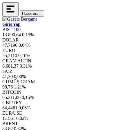
Haber ara...
Giriş Yap
BIST 100
13.800,64
0,15%
DOLAR
47,7196
0,04%
EURO
55,2110
0,10%
GRAM ALTIN
6.681,37
0,31%
FAİZ
41,30
0,00%
GÜMÜŞ GRAM
98,76
1,21%
BITCOIN
65.211,00
0,16%
GBP/TRY
64,4461
0,06%
EUR/USD
1,1561
0,02%
BRENT
83,82
0,32%