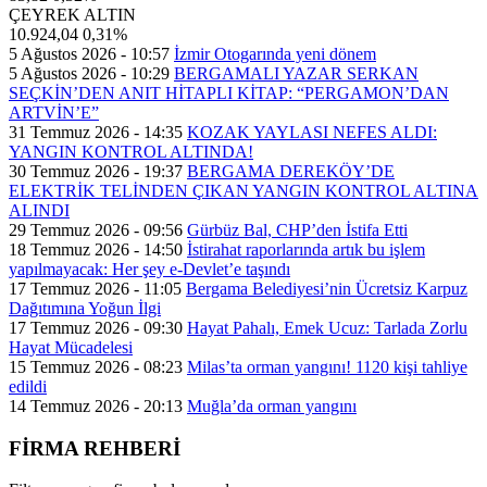
ÇEYREK ALTIN
10.924,04
0,31%
5 Ağustos 2026 - 10:57
İzmir Otogarında yeni dönem
5 Ağustos 2026 - 10:29
BERGAMALI YAZAR SERKAN
SEÇKİN’DEN ANIT HİTAPLI KİTAP: “PERGAMON’DAN
ARTVİN’E”
31 Temmuz 2026 - 14:35
KOZAK YAYLASI NEFES ALDI:
YANGIN KONTROL ALTINDA!
30 Temmuz 2026 - 19:37
BERGAMA DEREKÖY’DE
ELEKTRİK TELİNDEN ÇIKAN YANGIN KONTROL ALTINA
ALINDI
29 Temmuz 2026 - 09:56
Gürbüz Bal, CHP’den İstifa Etti
18 Temmuz 2026 - 14:50
İstirahat raporlarında artık bu işlem
yapılmayacak: Her şey e-Devlet’e taşındı
17 Temmuz 2026 - 11:05
Bergama Belediyesi’nin Ücretsiz Karpuz
Dağıtımına Yoğun İlgi
17 Temmuz 2026 - 09:30
Hayat Pahalı, Emek Ucuz: Tarlada Zorlu
Hayat Mücadelesi
15 Temmuz 2026 - 08:23
Milas’ta orman yangını! 1120 kişi tahliye
edildi
14 Temmuz 2026 - 20:13
Muğla’da orman yangını
FİRMA REHBERİ