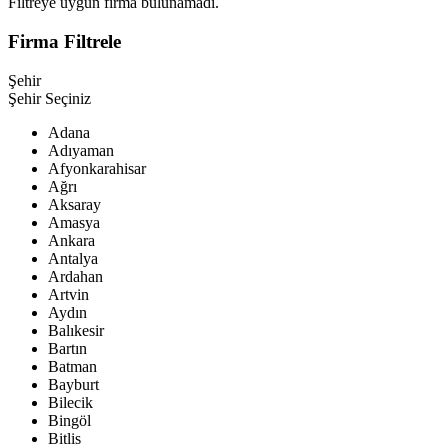
Filtreye uygun firma bulunamadı.
Firma
Filtrele
Şehir
Şehir Seçiniz
Adana
Adıyaman
Afyonkarahisar
Ağrı
Aksaray
Amasya
Ankara
Antalya
Ardahan
Artvin
Aydın
Balıkesir
Bartın
Batman
Bayburt
Bilecik
Bingöl
Bitlis