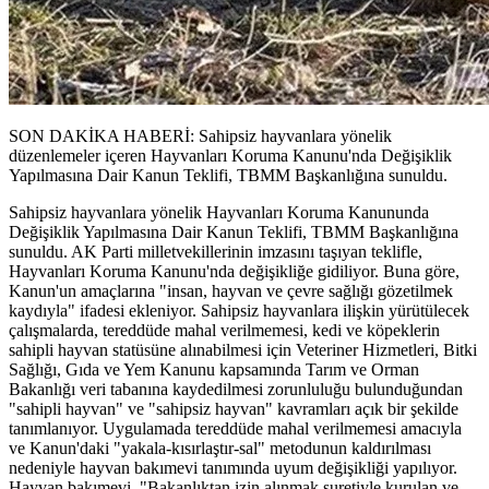
SON DAKİKA HABERİ: Sahipsiz hayvanlara yönelik
düzenlemeler içeren Hayvanları Koruma Kanunu'nda Değişiklik
Yapılmasına Dair Kanun Teklifi, TBMM Başkanlığına sunuldu.
Sahipsiz hayvanlara yönelik Hayvanları Koruma Kanununda
Değişiklik Yapılmasına Dair Kanun Teklifi, TBMM Başkanlığına
sunuldu. AK Parti milletvekillerinin imzasını taşıyan teklifle,
Hayvanları Koruma Kanunu'nda değişikliğe gidiliyor. Buna göre,
Kanun'un amaçlarına "insan, hayvan ve çevre sağlığı gözetilmek
kaydıyla" ifadesi ekleniyor. Sahipsiz hayvanlara ilişkin yürütülecek
çalışmalarda, tereddüde mahal verilmemesi, kedi ve köpeklerin
sahipli hayvan statüsüne alınabilmesi için Veteriner Hizmetleri, Bitki
Sağlığı, Gıda ve Yem Kanunu kapsamında Tarım ve Orman
Bakanlığı veri tabanına kaydedilmesi zorunluluğu bulunduğundan
"sahipli hayvan" ve "sahipsiz hayvan" kavramları açık bir şekilde
tanımlanıyor. Uygulamada tereddüde mahal verilmemesi amacıyla
ve Kanun'daki "yakala-kısırlaştır-sal" metodunun kaldırılması
nedeniyle hayvan bakımevi tanımında uyum değişikliği yapılıyor.
Hayvan bakımevi, "Bakanlıktan izin alınmak suretiyle kurulan ve