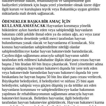
bakımevlerinde bakım, rehabilitasyon ve sahiplendirme gibi
faaliyetleri yürütmek için başta yerel yönetimler olmak üzere diğer
ilgili kurum ve kuruluşlara teşvik veya Bakanlıkça uygun görülen
miktarlarda mali destek sağlanacak.
ÖDENEKLER BAŞKA BİR AMAÇ İÇİN
KULLANILAMAYACAK
Hayvanları korumaya yönelik
hükümlere aykırı hareket eden veya sahiplendiği hayvanların
bakımını ciddi şekilde ihmal eden ya da onlara ağrı, acı veya zarar
veren kişilerin denetimle yetkili merci tarafından hayvan
bulundurması yasak olacak ve hayvanlarına el konulacak. Söz
konusu hayvanlardan sahiplendirilme niteliği olanlar
sahiplendirilinceye kadar hayvan bakımevinde barındırılacak.
Caydırıcılığın sağlanması amacıyla sahipli hayvanın sahibi
tarafından terk edilmesi kabahatine ilişkin idari para cezası hayvan
başına 2 bin liradan 60 bin liraya çıkarılacak. Yerel yönetimler adına
toplanan sahipsiz hayvanları bakımevi dışında bir yere terk eden
veya bakımevinde barındırılan hayvanı bakımevi dışında bir yere
bırakanlara ise hayvan başına 50 bin lira idari para cezası verilecek.
Büyükşehir belediyeleri, il belediyeleri ve nüfusu 25 bini aşan
belediyeler, sahipsiz veya güçten düşmüş ya da tehlike arz eden
hayvanların korunması ve sahiplendirilinceye kadar bakımının
yapılması ile rehabilitasyonunun sağlanması amacıyla hayvan
bakımevleri kuracak. Belirtilen hayvanlar, ilgili belediyeler
tarafından hayvan bakımevine götürülecek. Hayvan bakımevi kurma