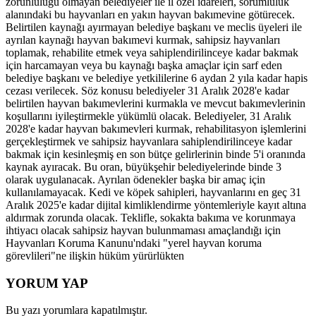
zorunluluğu olmayan belediyeler ile il özel idareleri, sorumluluk
alanındaki bu hayvanları en yakın hayvan bakımevine götürecek.
Belirtilen kaynağı ayırmayan belediye başkanı ve meclis üyeleri ile
ayrılan kaynağı hayvan bakımevi kurmak, sahipsiz hayvanları
toplamak, rehabilite etmek veya sahiplendirilinceye kadar bakmak
için harcamayan veya bu kaynağı başka amaçlar için sarf eden
belediye başkanı ve belediye yetkililerine 6 aydan 2 yıla kadar hapis
cezası verilecek. Söz konusu belediyeler 31 Aralık 2028'e kadar
belirtilen hayvan bakımevlerini kurmakla ve mevcut bakımevlerinin
koşullarını iyileştirmekle yükümlü olacak. Belediyeler, 31 Aralık
2028'e kadar hayvan bakımevleri kurmak, rehabilitasyon işlemlerini
gerçekleştirmek ve sahipsiz hayvanlara sahiplendirilinceye kadar
bakmak için kesinleşmiş en son bütçe gelirlerinin binde 5'i oranında
kaynak ayıracak. Bu oran, büyükşehir belediyelerinde binde 3
olarak uygulanacak. Ayrılan ödenekler başka bir amaç için
kullanılamayacak. Kedi ve köpek sahipleri, hayvanlarını en geç 31
Aralık 2025'e kadar dijital kimliklendirme yöntemleriyle kayıt altına
aldırmak zorunda olacak. Teklifle, sokakta bakıma ve korunmaya
ihtiyacı olacak sahipsiz hayvan bulunmaması amaçlandığı için
Hayvanları Koruma Kanunu'ndaki "yerel hayvan koruma
görevlileri"ne ilişkin hüküm yürürlükten
YORUM YAP
Bu yazı yorumlara kapatılmıştır.