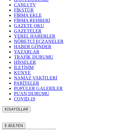
CANLI TV
FİKSTÜR
FİRMA EKLE
FİRMA REHBERİ
GAZETE OKU
GAZETELER
YEREL HABERLER
NÖBETÇİ ECZANELER
HABER GÖNDER
YAZARLAR
TRAFİK DURUMU
HİSSELER
İLETİŞİM
KÜNYE
NAMAZ VAKİTLERİ
PARİTELER
POPÜLER GALERİLER
PUAN DURUMU
COVID-19
KISAYOLLAR
Menü seçimi yapın. WP-ADMIN → Görünüm → Menüler
sayfasından menü eşleştirmesi yapınız.
E-BÜLTEN