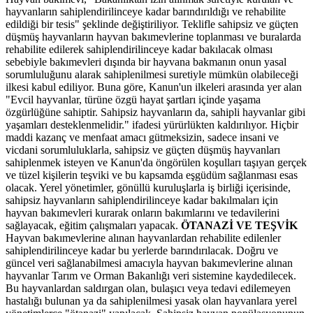
hayvanların sahiplendirilinceye kadar barındırıldığı ve rehabilite
edildiği bir tesis" şeklinde değiştiriliyor. Teklifle sahipsiz ve güçten
düşmüş hayvanların hayvan bakımevlerine toplanması ve buralarda
rehabilite edilerek sahiplendirilinceye kadar bakılacak olması
sebebiyle bakımevleri dışında bir hayvana bakmanın onun yasal
sorumluluğunu alarak sahiplenilmesi suretiyle mümkün olabileceği
ilkesi kabul ediliyor. Buna göre, Kanun'un ilkeleri arasında yer alan
"Evcil hayvanlar, türüne özgü hayat şartları içinde yaşama
özgürlüğüne sahiptir. Sahipsiz hayvanların da, sahipli hayvanlar gibi
yaşamları desteklenmelidir." ifadesi yürürlükten kaldırılıyor. Hiçbir
maddi kazanç ve menfaat amacı gütmeksizin, sadece insani ve
vicdani sorumluluklarla, sahipsiz ve güçten düşmüş hayvanları
sahiplenmek isteyen ve Kanun'da öngörülen koşulları taşıyan gerçek
ve tüzel kişilerin teşviki ve bu kapsamda eşgüdüm sağlanması esas
olacak. Yerel yönetimler, gönüllü kuruluşlarla iş birliği içerisinde,
sahipsiz hayvanların sahiplendirilinceye kadar bakılmaları için
hayvan bakımevleri kurarak onların bakımlarını ve tedavilerini
sağlayacak, eğitim çalışmaları yapacak.
ÖTANAZİ VE TEŞVİK
Hayvan bakımevlerine alınan hayvanlardan rehabilite edilenler
sahiplendirilinceye kadar bu yerlerde barındırılacak. Doğru ve
güncel veri sağlanabilmesi amacıyla hayvan bakımevlerine alınan
hayvanlar Tarım ve Orman Bakanlığı veri sistemine kaydedilecek.
Bu hayvanlardan saldırgan olan, bulaşıcı veya tedavi edilemeyen
hastalığı bulunan ya da sahiplenilmesi yasak olan hayvanlara yerel