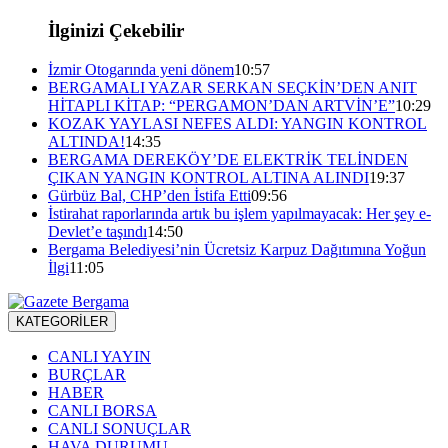
İlginizi Çekebilir
İzmir Otogarında yeni dönem
10:57
BERGAMALI YAZAR SERKAN SEÇKİN’DEN ANIT
HİTAPLI KİTAP: “PERGAMON’DAN ARTVİN’E”
10:29
KOZAK YAYLASI NEFES ALDI: YANGIN KONTROL
ALTINDA!
14:35
BERGAMA DEREKÖY’DE ELEKTRİK TELİNDEN
ÇIKAN YANGIN KONTROL ALTINA ALINDI
19:37
Gürbüz Bal, CHP’den İstifa Etti
09:56
İstirahat raporlarında artık bu işlem yapılmayacak: Her şey e-
Devlet’e taşındı
14:50
Bergama Belediyesi’nin Ücretsiz Karpuz Dağıtımına Yoğun
İlgi
11:05
KATEGORİLER
CANLI YAYIN
BURÇLAR
HABER
CANLI BORSA
CANLI SONUÇLAR
HAVA DURUMU