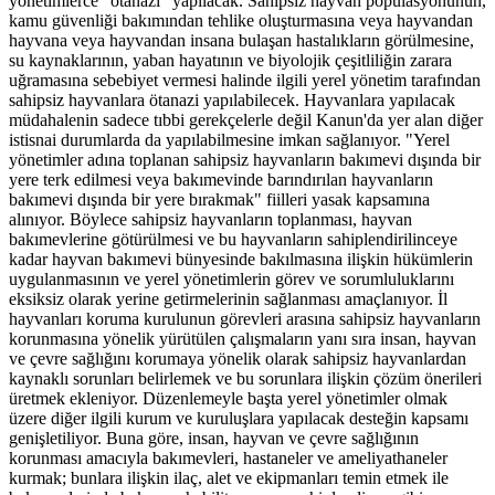
yönetimlerce "ötanazi" yapılacak. Sahipsiz hayvan popülasyonunun,
kamu güvenliği bakımından tehlike oluşturmasına veya hayvandan
hayvana veya hayvandan insana bulaşan hastalıkların görülmesine,
su kaynaklarının, yaban hayatının ve biyolojik çeşitliliğin zarara
uğramasına sebebiyet vermesi halinde ilgili yerel yönetim tarafından
sahipsiz hayvanlara ötanazi yapılabilecek. Hayvanlara yapılacak
müdahalenin sadece tıbbi gerekçelerle değil Kanun'da yer alan diğer
istisnai durumlarda da yapılabilmesine imkan sağlanıyor. "Yerel
yönetimler adına toplanan sahipsiz hayvanların bakımevi dışında bir
yere terk edilmesi veya bakımevinde barındırılan hayvanların
bakımevi dışında bir yere bırakmak" fiilleri yasak kapsamına
alınıyor. Böylece sahipsiz hayvanların toplanması, hayvan
bakımevlerine götürülmesi ve bu hayvanların sahiplendirilinceye
kadar hayvan bakımevi bünyesinde bakılmasına ilişkin hükümlerin
uygulanmasının ve yerel yönetimlerin görev ve sorumluluklarını
eksiksiz olarak yerine getirmelerinin sağlanması amaçlanıyor. İl
hayvanları koruma kurulunun görevleri arasına sahipsiz hayvanların
korunmasına yönelik yürütülen çalışmaların yanı sıra insan, hayvan
ve çevre sağlığını korumaya yönelik olarak sahipsiz hayvanlardan
kaynaklı sorunları belirlemek ve bu sorunlara ilişkin çözüm önerileri
üretmek ekleniyor. Düzenlemeyle başta yerel yönetimler olmak
üzere diğer ilgili kurum ve kuruluşlara yapılacak desteğin kapsamı
genişletiliyor. Buna göre, insan, hayvan ve çevre sağlığının
korunması amacıyla bakımevleri, hastaneler ve ameliyathaneler
kurmak; bunlara ilişkin ilaç, alet ve ekipmanları temin etmek ile