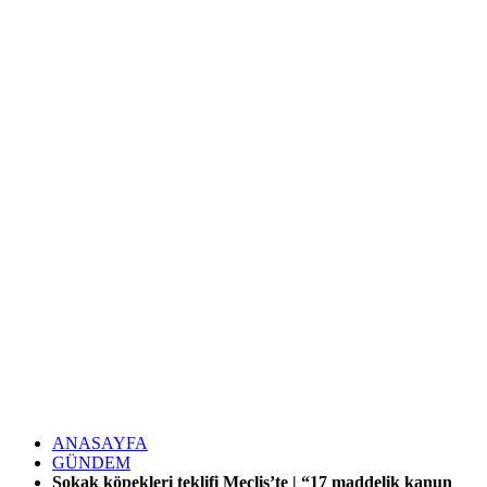
ANASAYFA
GÜNDEM
Sokak köpekleri teklifi Meclis’te | “17 maddelik kanun