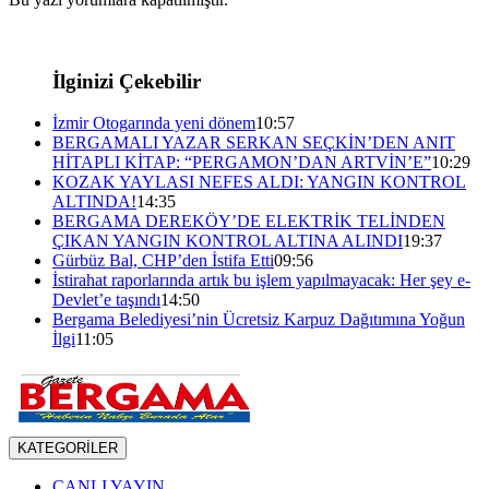
İlginizi Çekebilir
İzmir Otogarında yeni dönem
10:57
BERGAMALI YAZAR SERKAN SEÇKİN’DEN ANIT
HİTAPLI KİTAP: “PERGAMON’DAN ARTVİN’E”
10:29
KOZAK YAYLASI NEFES ALDI: YANGIN KONTROL
ALTINDA!
14:35
BERGAMA DEREKÖY’DE ELEKTRİK TELİNDEN
ÇIKAN YANGIN KONTROL ALTINA ALINDI
19:37
Gürbüz Bal, CHP’den İstifa Etti
09:56
İstirahat raporlarında artık bu işlem yapılmayacak: Her şey e-
Devlet’e taşındı
14:50
Bergama Belediyesi’nin Ücretsiz Karpuz Dağıtımına Yoğun
İlgi
11:05
KATEGORİLER
CANLI YAYIN