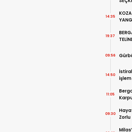
SEÇKİ
“PER
KOZAK
14:35
YANG
BERG
19:37
TELİ
ALTIN
Gürbü
09:56
İstir
14:50
işlem
Devle
Berga
11:05
Karpu
Hayat
09:30
Zorlu
Milas