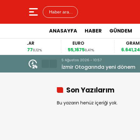
Haber ara...
ANASAYFA
HABER
GÜNDEM
DOLAR
EURO
GRAM ALTI
47,6977
55,1675
6.641,24
0,12%
0,41%
2,29%
5 Ağustos 202
BERGAMALI
Son Yazılarım
Bu yazarın henüz içeriği yok.