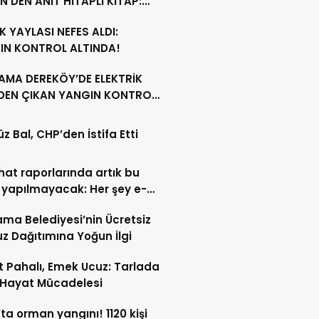
N’DEN ANIT HİTAPLI KİTAP:
GAMON’DAN ARTVİN’E”
 YAYLASI NEFES ALDI:
IN KONTROL ALTINDA!
AMA DEREKÖY’DE ELEKTRİK
NDEN ÇIKAN YANGIN KONTROL
A ALINDI
z Bal, CHP’den İstifa Etti
ahat raporlarında artık bu
 yapılmayacak: Her şey e-
t’e taşındı
ma Belediyesi’nin Ücretsiz
z Dağıtımına Yoğun İlgi
 Pahalı, Emek Ucuz: Tarlada
 Hayat Mücadelesi
’ta orman yangını! 1120 kişi