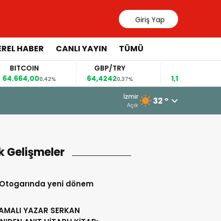
Giriş Yap
EREL HABER
CANLI YAYIN
TÜMÜ
TCOIN
GBP/TRY
EUR/USD
64,00
64,4242
1,1561
0,42%
0,37%
0,31%
31 Temmuz 2026 - 14
İzmir
32 °
MON’DAN ARTVİN’E”
KOZAK YAYLASI
Açık
k Gelişmeler
 Otogarında yeni dönem
AMALI YAZAR SERKAN