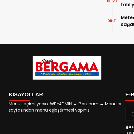
08:23
tahli
Meteo
08:21
sağan
KISAYOLLAR
E-
Menü seçimi yapın. WP-ADMIN → Görünüm → Menüler
sayfasından menü eşleştirmesi yapınız.
gaz
tara