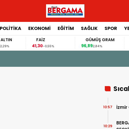
POLİTİKA
EKONOMİ
EĞİTİM
SAĞLIK
SPOR
Y
N
FAİZ
GÜMÜŞ GRAM
BI
41,30
96,89
64.6
-0,55%
2,84%
6 - 10:29
 YAZAR SERKAN SEÇKİN’DEN ANIT HİTAPLI KİTAP: “PERGA
Sıca
İzmir
10:57
BERG
10:29