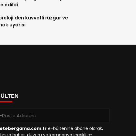
ye edildi
roloji’den kuvvetli rüzgar ve
ak uyarısı
BÜLTEN
etebergama.com.tr
e-bültenine abone olarak,
fınıza haber, duyuru ve kampanya içerikli e-