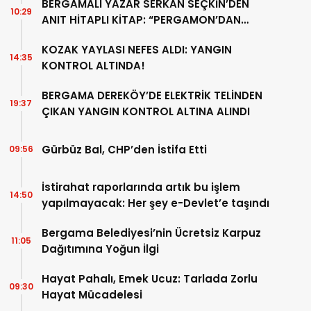
BERGAMALI YAZAR SERKAN SEÇKİN’DEN
10:29
ANIT HİTAPLI KİTAP: “PERGAMON’DAN
ARTVİN’E”
KOZAK YAYLASI NEFES ALDI: YANGIN
14:35
KONTROL ALTINDA!
BERGAMA DEREKÖY’DE ELEKTRİK TELİNDEN
19:37
ÇIKAN YANGIN KONTROL ALTINA ALINDI
Gürbüz Bal, CHP’den İstifa Etti
09:56
İstirahat raporlarında artık bu işlem
14:50
yapılmayacak: Her şey e-Devlet’e taşındı
Bergama Belediyesi’nin Ücretsiz Karpuz
11:05
Dağıtımına Yoğun İlgi
Hayat Pahalı, Emek Ucuz: Tarlada Zorlu
09:30
Hayat Mücadelesi