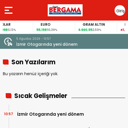
Giriş
Yap
OLAR
EURO
GRAM ALTIN
FAİ
998
55,1581
6.660,55
41,30
0,13%
0,39%
2,59%
-
5 Ağustos 2026 - 10:57
İzmir Otogarında yeni dönem
Son Yazılarım
Bu yazarın henüz içeriği yok.
Sıcak Gelişmeler
İzmir Otogarında yeni dönem
10:57