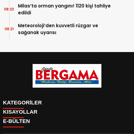
Milas’ta orman yangını! 1120 kişi tahliye
08:23
edildi
Meteoroloji’den kuvvetli rüzgar ve
08:21
sağanak uyarısı
KATEGORİLER
KISAYOLLAR
CANLI YAYIN
Menü seçimi yapın. WP-ADMIN → Görünüm → Menüler
E-BÜLTEN
BURÇLAR
sayfasından menü eşleştirmesi yapınız.
HABER