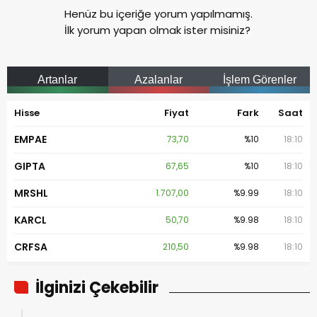
Henüz bu içeriğe yorum yapılmamış.
İlk yorum yapan olmak ister misiniz?
Artanlar
Azalanlar
İşlem Görenler
Hisse
Fiyat
Fark
Saat
EMPAE
73,70
%10
18:10
GIPTA
67,65
%10
18:10
MRSHL
1.707,00
%9.99
18:10
KARCL
50,70
%9.98
18:10
CRFSA
210,50
%9.98
18:10
İlginizi Çekebilir