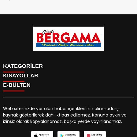
KATEGORİLER
KISAYOLLAR
CANLI YAYIN
Menü seçimi yapın. WP-ADMIN → Görünüm → Menüler
E-BÜLTEN
BURÇLAR
sayfasından menü eşleştirmesi yapınız.
HABER
CANLI BORSA
CANLI SONUÇLAR
Web sitemizde yer alan haber içerikleri izin alınmadan,
HAVA DURUMU
kaynak gösterilerek dahi iktibas edilemez. Kanuna aykırı ve
gazetebergama.com.tr
e-bültenine abone olarak,
CANLI TV
izinsiz olarak kopyalanamaz, başka yerde yayınlanamaz.
tarafınıza haber, duyuru ve kampanya içerikli e-postaların
FİKSTÜR
gönderilmesini kabul etmiş olursunuz.
FİRMA EKLE