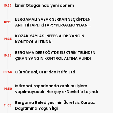
İzmir Otogarında yeni dönem
10:57
BERGAMALI YAZAR SERKAN SEÇKİN’DEN
10:29
ANIT HİTAPLI KİTAP: “PERGAMON’DAN
ARTVİN’E”
KOZAK YAYLASI NEFES ALDI: YANGIN
14:35
KONTROL ALTINDA!
BERGAMA DEREKÖY’DE ELEKTRİK TELİNDEN
19:37
ÇIKAN YANGIN KONTROL ALTINA ALINDI
Gürbüz Bal, CHP’den İstifa Etti
09:56
İstirahat raporlarında artık bu işlem
14:50
yapılmayacak: Her şey e-Devlet’e taşındı
Bergama Belediyesi’nin Ücretsiz Karpuz
11:05
Dağıtımına Yoğun İlgi