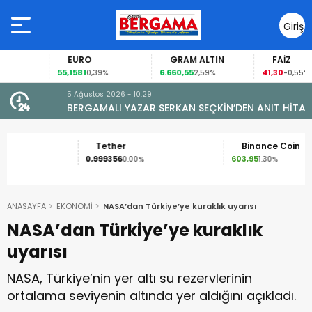
Giriş
Yap
EURO
GRAM ALTIN
FAİZ
55,1581
6.660,55
41,30
0,39%
2,59%
-0,55%
5 Ağustos 2026 - 10:29
BERGAMALI YAZAR SERKAN SEÇKİN’DEN ANIT HİTAPLI
KİTAP: “PERGAMON’DAN ARTVİN’E”
Tether
Binance Coin
0,999356
603,95
0.00%
1.30%
ANASAYFA
EKONOMİ
NASA’dan Türkiye’ye kuraklık uyarısı
NASA’dan Türkiye’ye kuraklık
uyarısı
NASA, Türkiye’nin yer altı su rezervlerinin
ortalama seviyenin altında yer aldığını açıkladı.