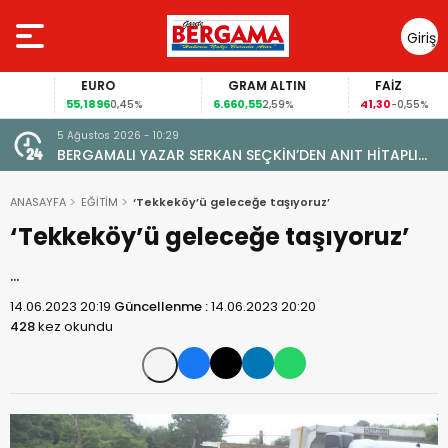
Giriş
Yap
EURO
GRAM ALTIN
FAİZ
55,1896
6.660,55
41,30
0,45%
2,59%
-0,55%
5 Ağustos 2026 - 10:29
BERGAMALI YAZAR SERKAN SEÇKİN’DEN ANIT HİTAPLI
KİTAP: “PERGAMON’DAN ARTVİN’E”
ANASAYFA
EĞİTİM
‘Tekkeköy’ü geleceğe taşıyoruz’
‘Tekkeköy’ü geleceğe taşıyoruz’
…
14.06.2023 20:19
Güncellenme :
14.06.2023 20:20
428
kez okundu