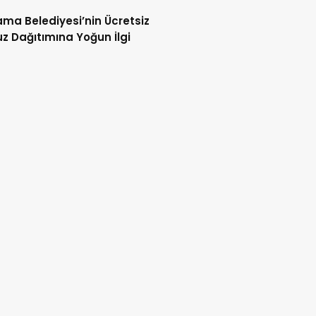
t’e taşındı
ma Belediyesi’nin Ücretsiz
z Dağıtımına Yoğun İlgi