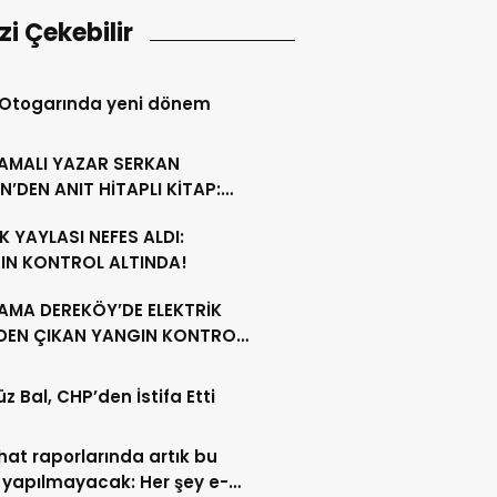
izi Çekebilir
 Otogarında yeni dönem
AMALI YAZAR SERKAN
N’DEN ANIT HİTAPLI KİTAP:
GAMON’DAN ARTVİN’E”
 YAYLASI NEFES ALDI:
IN KONTROL ALTINDA!
AMA DEREKÖY’DE ELEKTRİK
NDEN ÇIKAN YANGIN KONTROL
A ALINDI
z Bal, CHP’den İstifa Etti
ahat raporlarında artık bu
 yapılmayacak: Her şey e-