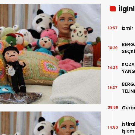
İlgin
İzmir
10:57
BERG
10:29
SEÇKİ
“PER
KOZAK
14:35
YANG
BERG
19:37
TELİ
ALTIN
Gürbü
09:56
İstir
14:50
işlem