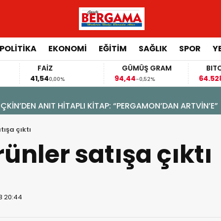
POLİTİKA
EKONOMİ
EĞİTİM
SAĞLIK
SPOR
Y
FAİZ
GÜMÜŞ GRAM
BITCOIN
41,54
94,44
64.528,00
0,00%
-0,52%
-0,
N’DEN ANIT HİTAPLI KİTAP: “PERGAMON’DAN ARTVİN’E”
tışa çıktı
ünler satışa çıktı
3 20:44