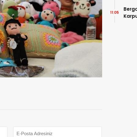
Devle
Berga
11:05
Karpu