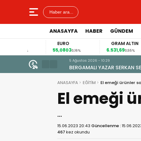
Haber ara...
ANASAYFA
HABER
GÜNDEM
R
EURO
GRAM ALTIN
0
55,0803
6.531,69
0,04%
0,16%
0,55%
5 Ağustos 2026 - 10:29
BERGAMALI YAZAR SERKAN SEÇKİ
ANASAYFA
EĞİTİM
El emeği ürünler sa
El emeği ür
…
15.06.2023 20:43
Güncellenme :
15.06.202
467
kez okundu