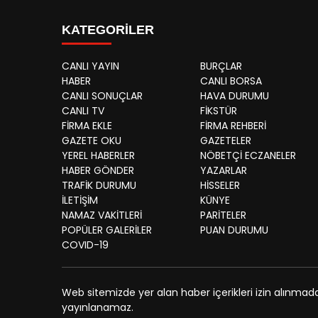
KATEGORİLER
CANLI YAYIN
BURÇLAR
HABER
CANLI BORSA
CANLI SONUÇLAR
HAVA DURUMU
CANLI TV
FİKSTÜR
FİRMA EKLE
FİRMA REHBERİ
GAZETE OKU
GAZETELER
YEREL HABERLER
NÖBETÇİ ECZANELER
HABER GÖNDER
YAZARLAR
TRAFİK DURUMU
HİSSELER
İLETİŞİM
KÜNYE
NAMAZ VAKİTLERİ
PARİTELER
POPÜLER GALERİLER
PUAN DURUMU
COVID-19
Web sitemizde yer alan haber içerikleri izin alınmad
yayınlanamaz.