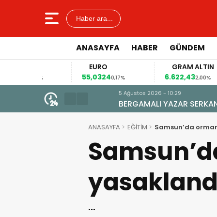
Haber ara...
ANASAYFA
HABER
GÜNDEM
R
EURO
GRAM ALTIN
0
55,0324
6.622,43
0,14%
0,17%
2,00%
5 Ağustos 2026 - 10:29
BERGAMALI YAZAR SERKAN SEÇKİ
ANASAYFA
EĞİTİM
Samsun’da ormanlı
Samsun’da 
yasakland
…