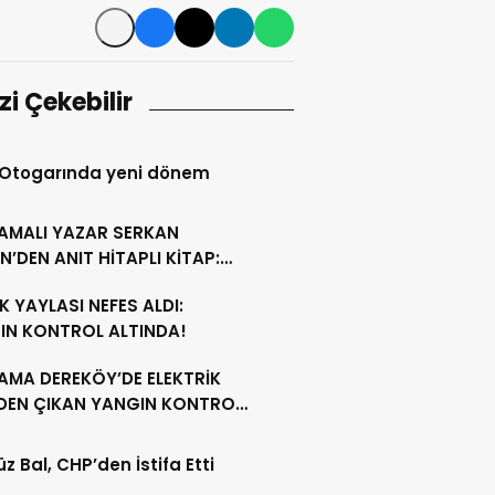
izi Çekebilir
 Otogarında yeni dönem
AMALI YAZAR SERKAN
N’DEN ANIT HİTAPLI KİTAP:
GAMON’DAN ARTVİN’E”
 YAYLASI NEFES ALDI:
IN KONTROL ALTINDA!
AMA DEREKÖY’DE ELEKTRİK
NDEN ÇIKAN YANGIN KONTROL
A ALINDI
z Bal, CHP’den İstifa Etti