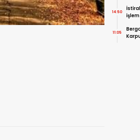
İstir
14:50
işlem
Devle
Berga
11:05
Karpu