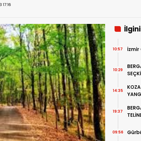
 17:16
İlgin
İzmir
10:57
BERG
10:29
SEÇKİ
“PER
KOZAK
14:35
YANG
BERG
19:37
TELİ
ALTIN
Gürbü
09:56