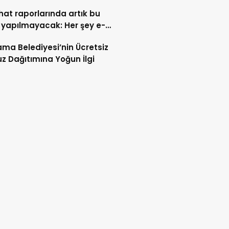
ahat raporlarında artık bu
 yapılmayacak: Her şey e-
t’e taşındı
ma Belediyesi’nin Ücretsiz
z Dağıtımına Yoğun İlgi