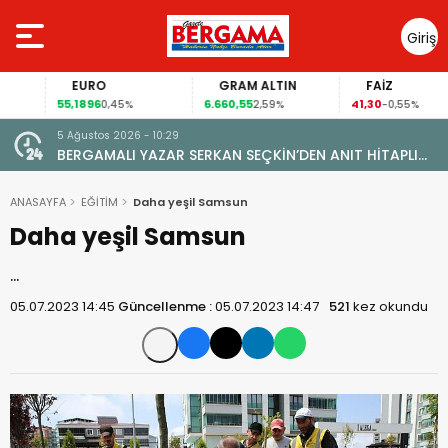
Giriş
Yap
EURO
GRAM ALTIN
FAİZ
55,1896
6.660,55
41,30
0,45%
2,59%
-0,55%
5 Ağustos 2026 - 10:29
BERGAMALI YAZAR SERKAN SEÇKİN’DEN ANIT HİTAPLI
KİTAP: “PERGAMON’DAN ARTVİN’E”
ANASAYFA
EĞİTİM
Daha yeşil Samsun
Daha yeşil Samsun
…
05.07.2023 14:45
Güncellenme :
05.07.2023 14:47
521
kez okundu