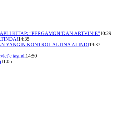
APLI KİTAP: “PERGAMON’DAN ARTVİN’E”
10:29
LTINDA!
14:35
N YANGIN KONTROL ALTINA ALINDI
19:37
vlet’e taşındı
14:50
i
11:05