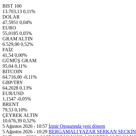
BIST 100
13.703,13
0,11%
DOLAR
47,5951
0,04%
EURO
55,0185
0,05%
GRAM ALTIN
6.529,90
0,52%
FAİZ
41,54
0,00%
GÜMÜŞ GRAM
95,04
0,11%
BITCOIN
64.716,00
-0,11%
GBP/TRY
64,2028
0,13%
EUR/USD
1,1547
-0,05%
BRENT
79,53
0,10%
ÇEYREK ALTIN
10.676,39
0,52%
5 Ağustos 2026 - 10:57
İzmir Otogarında yeni dönem
5 Ağustos 2026 - 10:29
BERGAMALI YAZAR SERKAN SEÇKİN’