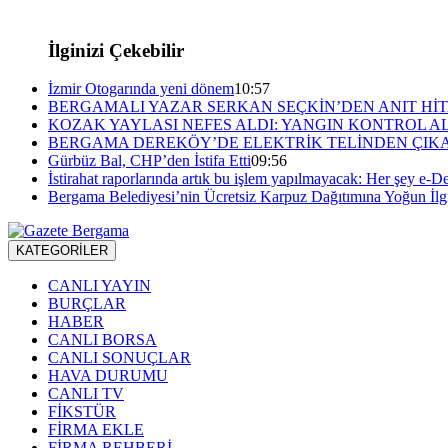
İlginizi Çekebilir
İzmir Otogarında yeni dönem
10:57
BERGAMALI YAZAR SERKAN SEÇKİN’DEN ANIT HİT
KOZAK YAYLASI NEFES ALDI: YANGIN KONTROL A
BERGAMA DEREKÖY’DE ELEKTRİK TELİNDEN ÇIKA
Gürbüz Bal, CHP’den İstifa Etti
09:56
İstirahat raporlarında artık bu işlem yapılmayacak: Her şey e-De
Bergama Belediyesi’nin Ücretsiz Karpuz Dağıtımına Yoğun İlg
KATEGORİLER
CANLI YAYIN
BURÇLAR
HABER
CANLI BORSA
CANLI SONUÇLAR
HAVA DURUMU
CANLI TV
FİKSTÜR
FİRMA EKLE
FİRMA REHBERİ