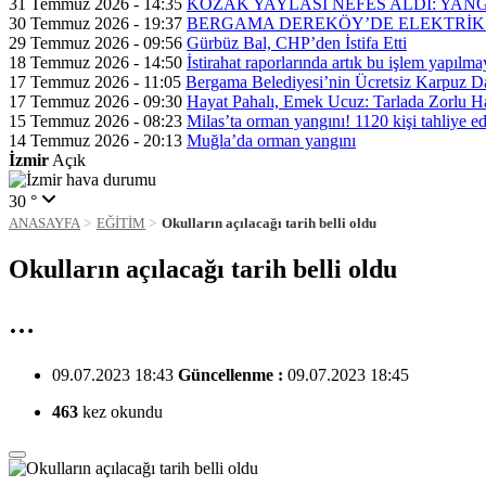
31 Temmuz 2026 - 14:35
KOZAK YAYLASI NEFES ALDI: YAN
30 Temmuz 2026 - 19:37
BERGAMA DEREKÖY’DE ELEKTRİK 
29 Temmuz 2026 - 09:56
Gürbüz Bal, CHP’den İstifa Etti
18 Temmuz 2026 - 14:50
İstirahat raporlarında artık bu işlem yapılm
17 Temmuz 2026 - 11:05
Bergama Belediyesi’nin Ücretsiz Karpuz Da
17 Temmuz 2026 - 09:30
Hayat Pahalı, Emek Ucuz: Tarlada Zorlu H
15 Temmuz 2026 - 08:23
Milas’ta orman yangını! 1120 kişi tahliye ed
14 Temmuz 2026 - 20:13
Muğla’da orman yangını
İzmir
Açık
30 °
ANASAYFA
EĞİTİM
Okulların açılacağı tarih belli oldu
Okulların açılacağı tarih belli oldu
…
09.07.2023 18:43
Güncellenme :
09.07.2023 18:45
463
kez okundu