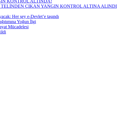
GIN KONTROL ALTINDA!
TELİNDEN ÇIKAN YANGIN KONTROL ALTINA ALINDI
ayacak: Her şey e-Devlet’e taşındı
ğıtımına Yoğun İlgi
ayat Mücadelesi
ildi