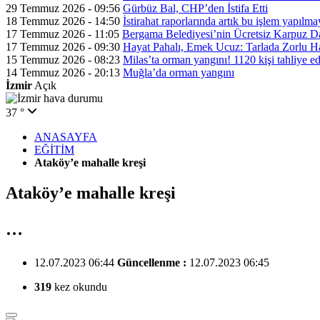
29 Temmuz 2026 - 09:56
Gürbüz Bal, CHP’den İstifa Etti
18 Temmuz 2026 - 14:50
İstirahat raporlarında artık bu işlem yapılm
17 Temmuz 2026 - 11:05
Bergama Belediyesi’nin Ücretsiz Karpuz Da
17 Temmuz 2026 - 09:30
Hayat Pahalı, Emek Ucuz: Tarlada Zorlu H
15 Temmuz 2026 - 08:23
Milas’ta orman yangını! 1120 kişi tahliye ed
14 Temmuz 2026 - 20:13
Muğla’da orman yangını
İzmir
Açık
37 °
ANASAYFA
EĞİTİM
Ataköy’e mahalle kreşi
Ataköy’e mahalle kreşi
…
12.07.2023 06:44
Güncellenme :
12.07.2023 06:45
319
kez okundu