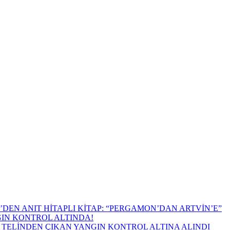
DEN ANIT HİTAPLI KİTAP: “PERGAMON’DAN ARTVİN’E”
GIN KONTROL ALTINDA!
TELİNDEN ÇIKAN YANGIN KONTROL ALTINA ALINDI