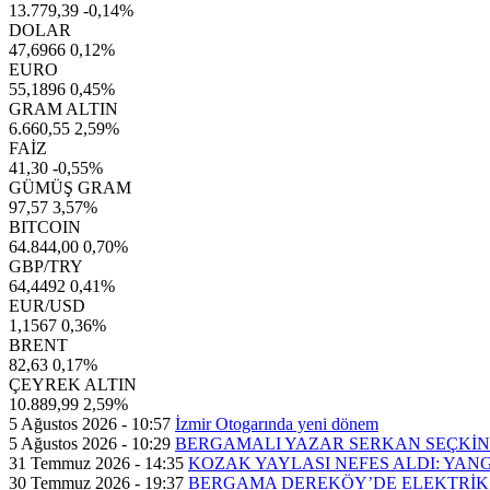
13.779,39
-0,14%
DOLAR
47,6966
0,12%
EURO
55,1896
0,45%
GRAM ALTIN
6.660,55
2,59%
FAİZ
41,30
-0,55%
GÜMÜŞ GRAM
97,57
3,57%
BITCOIN
64.844,00
0,70%
GBP/TRY
64,4492
0,41%
EUR/USD
1,1567
0,36%
BRENT
82,63
0,17%
ÇEYREK ALTIN
10.889,99
2,59%
5 Ağustos 2026 - 10:57
İzmir Otogarında yeni dönem
5 Ağustos 2026 - 10:29
BERGAMALI YAZAR SERKAN SEÇKİN’
31 Temmuz 2026 - 14:35
KOZAK YAYLASI NEFES ALDI: YAN
30 Temmuz 2026 - 19:37
BERGAMA DEREKÖY’DE ELEKTRİK 