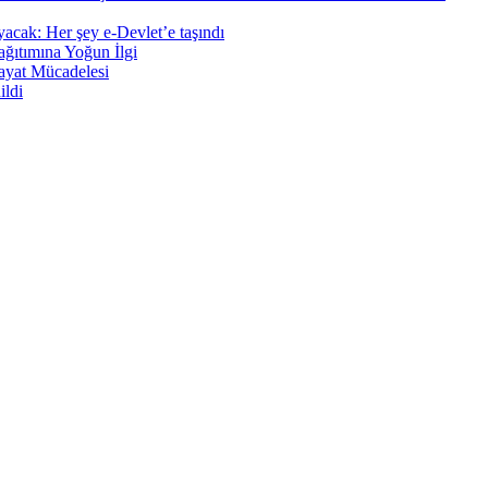
ayacak: Her şey e-Devlet’e taşındı
ğıtımına Yoğun İlgi
ayat Mücadelesi
ildi