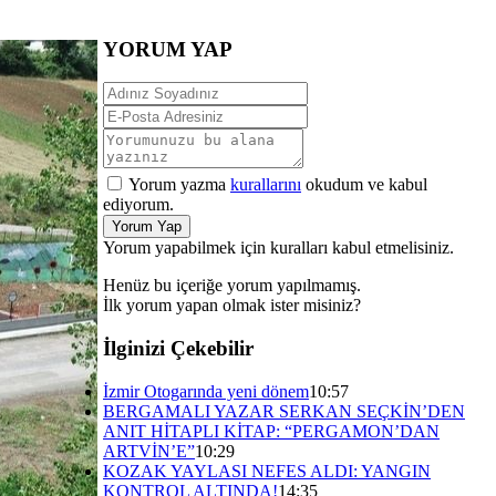
YORUM YAP
Yorum yazma
kurallarını
okudum ve kabul
ediyorum.
Yorum Yap
Yorum yapabilmek için kuralları kabul etmelisiniz.
Henüz bu içeriğe yorum yapılmamış.
İlk yorum yapan olmak ister misiniz?
İlginizi Çekebilir
İzmir Otogarında yeni dönem
10:57
BERGAMALI YAZAR SERKAN SEÇKİN’DEN
ANIT HİTAPLI KİTAP: “PERGAMON’DAN
ARTVİN’E”
10:29
KOZAK YAYLASI NEFES ALDI: YANGIN
KONTROL ALTINDA!
14:35