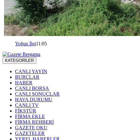
Yoğun İlgi
11:05
KATEGORİLER
CANLI YAYIN
BURÇLAR
HABER
CANLI BORSA
CANLI SONUÇLAR
HAVA DURUMU
CANLI TV
FİKSTÜR
FİRMA EKLE
FİRMA REHBERİ
GAZETE OKU
GAZETELER
YEREL HABERLER