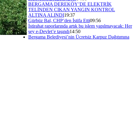
BERGAMA DEREKÖY’DE ELEKTRİK
TELİNDEN ÇIKAN YANGIN KONTROL
ALTINA ALINDI
19:37
Gürbüz Bal, CHP’den İstifa Etti
09:56
İstirahat raporlarında artık bu işlem yapılmayacak: Her
şey e-Devlet’e taşındı
14:50
Bergama Belediyesi’nin Ücretsiz Karpuz Dağıtımına