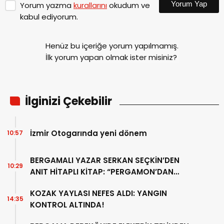
Yorum Yap
Yorum yazma
kurallarını
okudum ve
kabul ediyorum.
Henüz bu içeriğe yorum yapılmamış.
İlk yorum yapan olmak ister misiniz?
İlginizi Çekebilir
İzmir Otogarında yeni dönem
10:57
BERGAMALI YAZAR SERKAN SEÇKİN’DEN
10:29
ANIT HİTAPLI KİTAP: “PERGAMON’DAN
ARTVİN’E”
KOZAK YAYLASI NEFES ALDI: YANGIN
14:35
KONTROL ALTINDA!