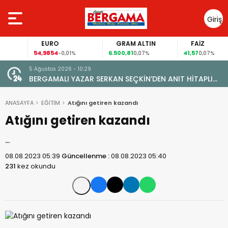
Giriş
Yap
EURO
GRAM ALTIN
FAİZ
54,9854
6.500,81
41,57
-0,01%
0,07%
0,07%
5 Ağustos 2026 - 10:29
BERGAMALI YAZAR SERKAN SEÇKİN’DEN ANIT HİTAPLI
KİTAP: “PERGAMON’DAN ARTVİN’E”
ANASAYFA
EĞİTİM
Atığını getiren kazandı
Atığını getiren kazandı
…
08.08.2023 05:39
Güncellenme :
08.08.2023 05:40
231
kez okundu