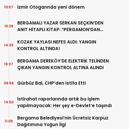
İzmir Otogarında yeni dönem
10:57
BERGAMALI YAZAR SERKAN SEÇKİN’DEN
10:29
ANIT HİTAPLI KİTAP: “PERGAMON’DAN
ARTVİN’E”
KOZAK YAYLASI NEFES ALDI: YANGIN
14:35
KONTROL ALTINDA!
BERGAMA DEREKÖY’DE ELEKTRİK TELİNDEN
19:37
ÇIKAN YANGIN KONTROL ALTINA ALINDI
Gürbüz Bal, CHP’den İstifa Etti
09:56
İstirahat raporlarında artık bu işlem
14:50
yapılmayacak: Her şey e-Devlet’e taşındı
Bergama Belediyesi’nin Ücretsiz Karpuz
11:05
Dağıtımına Yoğun İlgi