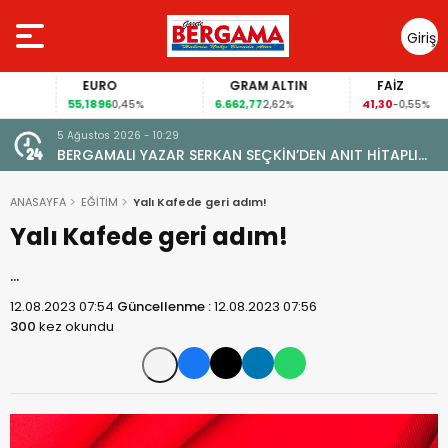
Giriş
Yap
EURO
GRAM ALTIN
FAİZ
55,1896
6.662,77
41,30
0,45%
2,62%
-0,55%
5 Ağustos 2026 - 10:29
BERGAMALI YAZAR SERKAN SEÇKİN’DEN ANIT HİTAPLI
KİTAP: “PERGAMON’DAN ARTVİN’E”
ANASAYFA
EĞİTİM
Yalı Kafede geri adım!
Yalı Kafede geri adım!
…
12.08.2023 07:54
Güncellenme :
12.08.2023 07:56
300
kez okundu