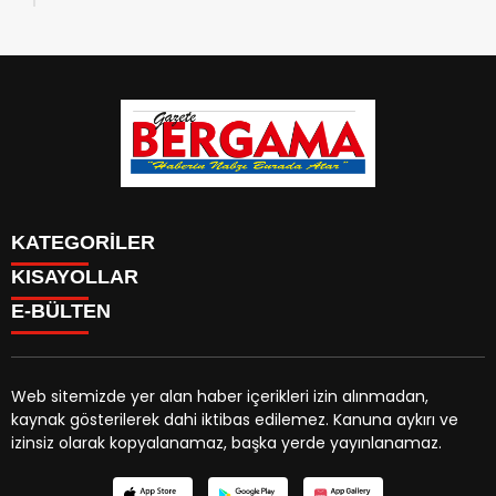
KATEGORİLER
KISAYOLLAR
CANLI YAYIN
Menü seçimi yapın. WP-ADMIN → Görünüm → Menüler
E-BÜLTEN
BURÇLAR
sayfasından menü eşleştirmesi yapınız.
HABER
CANLI BORSA
CANLI SONUÇLAR
Web sitemizde yer alan haber içerikleri izin alınmadan,
HAVA DURUMU
kaynak gösterilerek dahi iktibas edilemez. Kanuna aykırı ve
gazetebergama.com.tr
e-bültenine abone olarak,
CANLI TV
izinsiz olarak kopyalanamaz, başka yerde yayınlanamaz.
tarafınıza haber, duyuru ve kampanya içerikli e-postaların
FİKSTÜR
gönderilmesini kabul etmiş olursunuz.
FİRMA EKLE