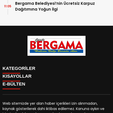
Bergama Belediyesi’nin Ücretsiz Karpuz
11:05
Dağıtımına Yoğun İlgi
KATEGORİLER
KISAYOLLAR
CANLI YAYIN
Menü seçimi yapın. WP-ADMIN → Görünüm → Menüler
E-BÜLTEN
BURÇLAR
sayfasından menü eşleştirmesi yapınız.
HABER
CANLI BORSA
CANLI SONUÇLAR
Web sitemizde yer alan haber içerikleri izin alınmadan,
HAVA DURUMU
kaynak gösterilerek dahi iktibas edilemez. Kanuna aykırı ve
gazetebergama.com.tr
e-bültenine abone olarak,