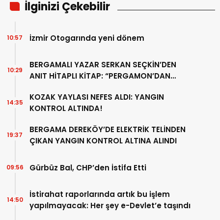
İlginizi Çekebilir
İzmir Otogarında yeni dönem
10:57
BERGAMALI YAZAR SERKAN SEÇKİN’DEN
10:29
ANIT HİTAPLI KİTAP: “PERGAMON’DAN
ARTVİN’E”
KOZAK YAYLASI NEFES ALDI: YANGIN
14:35
KONTROL ALTINDA!
BERGAMA DEREKÖY’DE ELEKTRİK TELİNDEN
19:37
ÇIKAN YANGIN KONTROL ALTINA ALINDI
Gürbüz Bal, CHP’den İstifa Etti
09:56
İstirahat raporlarında artık bu işlem
14:50
yapılmayacak: Her şey e-Devlet’e taşındı