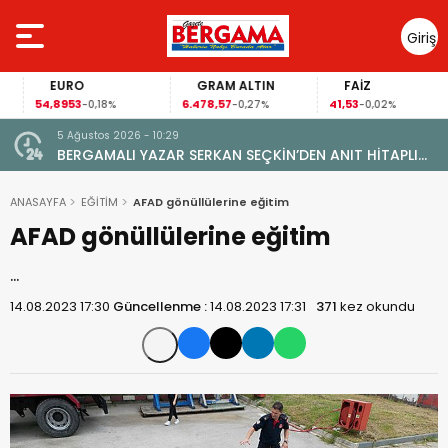
Giriş
Yap
EURO
GRAM ALTIN
FAİZ
54,8953
6.478,57
41,53
-0,18%
-0,27%
-0,02%
5 Ağustos 2026 - 10:29
BERGAMALI YAZAR SERKAN SEÇKİN’DEN ANIT HİTAPLI
KİTAP: “PERGAMON’DAN ARTVİN’E”
ANASAYFA
EĞİTİM
AFAD gönüllülerine eğitim
AFAD gönüllülerine eğitim
…
14.08.2023 17:30
Güncellenme :
14.08.2023 17:31
371
kez okundu