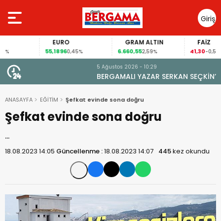
Giriş
Yap
EURO
GRAM ALTIN
FAİZ
55,1896
6.660,55
41,30
0,45%
2,59%
-0,55%
5 Ağustos 2026 - 10:29
BERGAMALI YAZAR SERKAN SEÇKİN’DEN ANIT HİTAPLI
KİTAP: “PERGAMON’DAN ARTVİN’E”
ANASAYFA
EĞİTİM
Şefkat evinde sona doğru
Şefkat evinde sona doğru
…
18.08.2023 14:05
Güncellenme :
18.08.2023 14:07
445
kez okundu