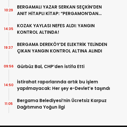
BERGAMALI YAZAR SERKAN SEÇKİN’DEN
10:29
ANIT HİTAPLI KİTAP: “PERGAMON’DAN
ARTVİN’E”
KOZAK YAYLASI NEFES ALDI: YANGIN
14:35
KONTROL ALTINDA!
BERGAMA DEREKÖY’DE ELEKTRİK TELİNDEN
19:37
ÇIKAN YANGIN KONTROL ALTINA ALINDI
Gürbüz Bal, CHP’den İstifa Etti
09:56
İstirahat raporlarında artık bu işlem
14:50
yapılmayacak: Her şey e-Devlet’e taşındı
Bergama Belediyesi’nin Ücretsiz Karpuz
11:05
Dağıtımına Yoğun İlgi