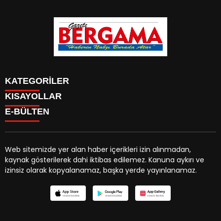
KATEGORİLER
KISAYOLLAR
CANLI YAYIN
Menü seçimi yapın. WP-ADMIN → Görünüm → Menüler
E-BÜLTEN
BURÇLAR
sayfasından menü eşleştirmesi yapınız.
HABER
CANLI BORSA
CANLI SONUÇLAR
Web sitemizde yer alan haber içerikleri izin alınmadan,
HAVA DURUMU
kaynak gösterilerek dahi iktibas edilemez. Kanuna aykırı ve
gazetebergama.com.tr
e-bültenine abone olarak,
CANLI TV
izinsiz olarak kopyalanamaz, başka yerde yayınlanamaz.
tarafınıza haber, duyuru ve kampanya içerikli e-postaların
FİKSTÜR
gönderilmesini kabul etmiş olursunuz.
FİRMA EKLE
FİRMA REHBERİ
GAZETE OKU
GAZETELER