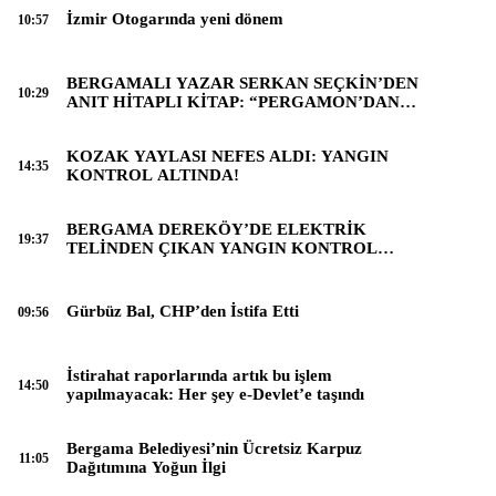
İzmir Otogarında yeni dönem
10:57
BERGAMALI YAZAR SERKAN SEÇKİN’DEN
10:29
ANIT HİTAPLI KİTAP: “PERGAMON’DAN
ARTVİN’E”
KOZAK YAYLASI NEFES ALDI: YANGIN
14:35
KONTROL ALTINDA!
BERGAMA DEREKÖY’DE ELEKTRİK
19:37
TELİNDEN ÇIKAN YANGIN KONTROL
ALTINA ALINDI
Gürbüz Bal, CHP’den İstifa Etti
09:56
İstirahat raporlarında artık bu işlem
14:50
yapılmayacak: Her şey e-Devlet’e taşındı
Bergama Belediyesi’nin Ücretsiz Karpuz
11:05
Dağıtımına Yoğun İlgi