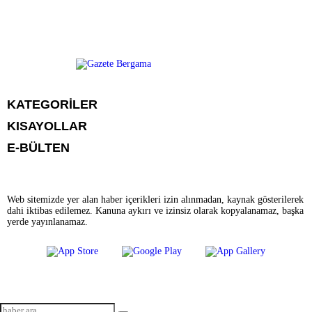
KATEGORİLER
KISAYOLLAR
CANLI YAYIN
Menü seçimi yapın. WP-ADMIN → Görünüm → Menüler sayfasından
E-BÜLTEN
BURÇLAR
menü eşleştirmesi yapınız.
HABER
CANLI BORSA
CANLI SONUÇLAR
HAVA DURUMU
Web sitemizde yer alan haber içerikleri izin alınmadan, kaynak gösterilerek
CANLI TV
dahi iktibas edilemez. Kanuna aykırı ve izinsiz olarak kopyalanamaz, başka
FİKSTÜR
gazetebergama.com.tr
e-bültenine abone olarak, tarafınıza haber, duyuru
yerde yayınlanamaz.
FİRMA EKLE
ve kampanya içerikli e-postaların gönderilmesini kabul etmiş olursunuz.
FİRMA REHBERİ
GAZETE OKU
GAZETELER
YEREL HABERLER
NÖBETÇİ ECZANELER
HABER GÖNDER
YAZARLAR