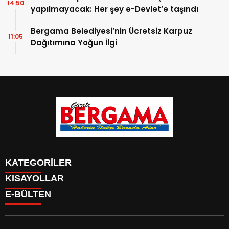
14:50
yapılmayacak: Her şey e-Devlet’e taşındı
Bergama Belediyesi’nin Ücretsiz Karpuz
11:05
Dağıtımına Yoğun İlgi
KATEGORİLER
KISAYOLLAR
CANLI YAYIN
Menü seçimi yapın. WP-ADMIN → Görünüm → Menüler
E-BÜLTEN
BURÇLAR
sayfasından menü eşleştirmesi yapınız.
HABER
CANLI BORSA