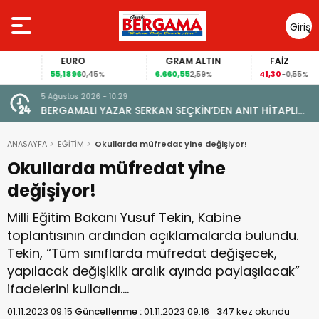
Giriş
Yap
EURO
GRAM ALTIN
FAİZ
55,1896
6.660,55
41,30
0,45%
2,59%
-0,55%
5 Ağustos 2026 - 10:29
BERGAMALI YAZAR SERKAN SEÇKİN’DEN ANIT HİTAPLI
KİTAP: “PERGAMON’DAN ARTVİN’E”
ANASAYFA
EĞİTİM
Okullarda müfredat yine değişiyor!
Okullarda müfredat yine
değişiyor!
Milli Eğitim Bakanı Yusuf Tekin, Kabine
toplantısının ardından açıklamalarda bulundu.
Tekin, “Tüm sınıflarda müfredat değişecek,
yapılacak değişiklik aralık ayında paylaşılacak”
ifadelerini kullandı….
01.11.2023 09:15
Güncellenme :
01.11.2023 09:16
347
kez okundu