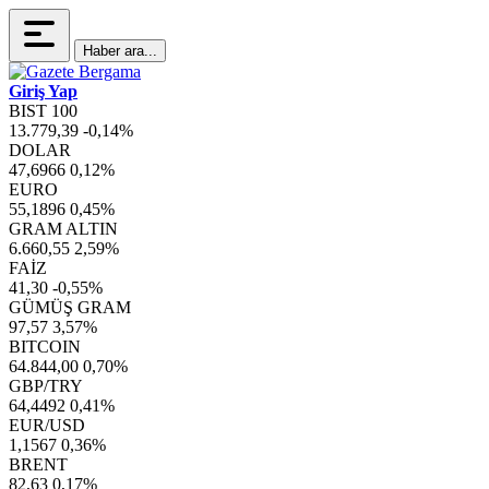
Haber ara...
Giriş Yap
BIST 100
13.779,39
-0,14%
DOLAR
47,6966
0,12%
EURO
55,1896
0,45%
GRAM ALTIN
6.660,55
2,59%
FAİZ
41,30
-0,55%
GÜMÜŞ GRAM
97,57
3,57%
BITCOIN
64.844,00
0,70%
GBP/TRY
64,4492
0,41%
EUR/USD
1,1567
0,36%
BRENT
82,63
0,17%