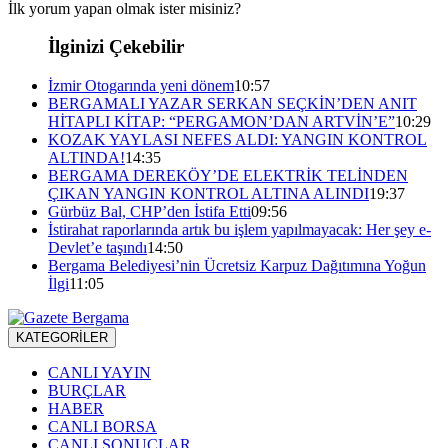
İlk yorum yapan olmak ister misiniz?
İlginizi Çekebilir
İzmir Otogarında yeni dönem
10:57
BERGAMALI YAZAR SERKAN SEÇKİN’DEN ANIT
HİTAPLI KİTAP: “PERGAMON’DAN ARTVİN’E”
10:29
KOZAK YAYLASI NEFES ALDI: YANGIN KONTROL
ALTINDA!
14:35
BERGAMA DEREKÖY’DE ELEKTRİK TELİNDEN
ÇIKAN YANGIN KONTROL ALTINA ALINDI
19:37
Gürbüz Bal, CHP’den İstifa Etti
09:56
İstirahat raporlarında artık bu işlem yapılmayacak: Her şey e-
Devlet’e taşındı
14:50
Bergama Belediyesi’nin Ücretsiz Karpuz Dağıtımına Yoğun
İlgi
11:05
KATEGORİLER
CANLI YAYIN
BURÇLAR
HABER
CANLI BORSA
CANLI SONUÇLAR