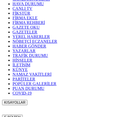
HAVA DURUMU
CANLI TV
FİKSTÜR
FİRMA EKLE
FİRMA REHBERİ
GAZETE OKU
GAZETELER
YEREL HABERLER
NÖBETÇİ ECZANELER
HABER GÖNDER
YAZARLAR
TRAFİK DURUMU
HİSSELER
İLETİŞİM
KÜNYE
NAMAZ VAKİTLERİ
PARİTELER
POPÜLER GALERİLER
PUAN DURUMU
COVID-19
KISAYOLLAR
Menü seçimi yapın. WP-ADMIN → Görünüm → Menüler
sayfasından menü eşleştirmesi yapınız.