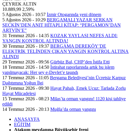
ÇEYREK ALTIN
10.889,99
2,59%
5 Ağustos 2026 - 10:57
İzmir Otogarında yeni dönem
5 Ağustos 2026 - 10:29
BERGAMALI YAZAR SERKAN
SEÇKİN’DEN ANIT HİTAPLI KİTAP: “PERGAMON’DAN
ARTVİN’E”
31 Temmuz 2026 - 14:35
KOZAK YAYLASI NEFES ALDI:
YANGIN KONTROL ALTINDA!
30 Temmuz 2026 - 19:37
BERGAMA DEREKÖY’DE
ELEKTRİK TELİNDEN ÇIKAN YANGIN KONTROL ALTINA
ALINDI
29 Temmuz 2026 - 09:56
Gürbüz Bal, CHP’den İstifa Etti
18 Temmuz 2026 - 14:50
İstirahat raporlarında artık bu işlem
yapılmayacak: Her şey e-Devlet’e taşındı
17 Temmuz 2026 - 11:05
Bergama Belediyesi’nin Ücretsiz Karpuz
Dağıtımına Yoğun İlgi
17 Temmuz 2026 - 09:30
Hayat Pahalı, Emek Ucuz: Tarlada Zorlu
Hayat Mücadelesi
15 Temmuz 2026 - 08:23
Milas’ta orman yangını! 1120 kişi tahliye
edildi
14 Temmuz 2026 - 20:13
Muğla’da orman yangını
ANASAYFA
EĞİTİM
Atakum meydanına Büyükşehir freni