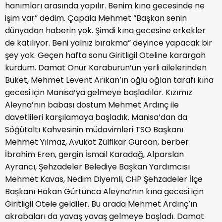
hanımları arasında yapılır. Benim kına gecesinde ne
işim var” dedim. Çapala Mehmet “Başkan senin
dünyadan haberin yok. Şimdi kına gecesine erkekler
de katılıyor. Beni yalnız bırakma” deyince yapacak bir
şey yok. Geçen hafta sonu Giritligil Oteline karargah
kurdum. Damat Onur Karaburun’un yerli ailelerinden
Buket, Mehmet Levent Arıkan’ın oğlu oğlan tarafı kına
gecesi için Manisa’ya gelmeye başladılar. Kızımız
Aleyna’nın babası dostum Mehmet Ardınç ile
davetlileri karşılamaya başladık. Manisa’dan da
Söğütaltı Kahvesinin müdavimleri TSO Başkanı
Mehmet Yılmaz, Avukat Zülfikar Gürcan, berber
İbrahim Eren, gergin İsmail Karadağ, Alparslan
Ayrancı, Şehzadeler Belediye Başkan Yardımcısı
Mehmet Kavas, Nedim Diyemli, CHP Şehzadeler İlçe
Başkanı Hakan Gürtunca Aleyna’nın kına gecesi için
Giritligil Otele geldiler. Bu arada Mehmet Ardınç’ın
akrabaları da yavaş yavaş gelmeye başladı. Damat