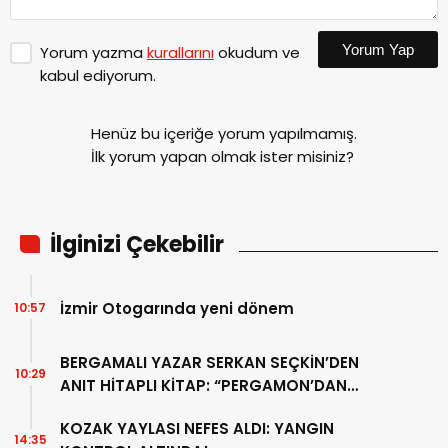
Yorum Yap
Yorum yazma
kurallarını
okudum ve
kabul ediyorum.
Henüz bu içeriğe yorum yapılmamış.
İlk yorum yapan olmak ister misiniz?
İlginizi Çekebilir
İzmir Otogarında yeni dönem
10:57
BERGAMALI YAZAR SERKAN SEÇKİN’DEN
10:29
ANIT HİTAPLI KİTAP: “PERGAMON’DAN
ARTVİN’E”
KOZAK YAYLASI NEFES ALDI: YANGIN
14:35