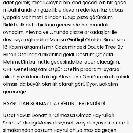
adet gelmiş misali Aleyna’nın kına gecesi bin bir gece
misalini andıran güzellikle devam ederken kız babası
Çapala Mehmet’i elinden tutup piste götürdüm.
Birlikte ilk defa bir kına gecesinde harmandalı
oynadım. Aleyna ve Onur’da pistte arkadaşları ile
doyasıya eğlendiler Manisa Giritligil Otelde. Şimdi sıra
18 Kasım akşamı İzmir Gaziemir’deki Double Tree By
Hilton Otelindeki nikahına geldi. Dostum Çapala
Mehmet’in bu mutlu gecesinde beraber olacağım.
CHP Genel Başkanı Özgür Özel’in programı uyarsa
nikah yüzüklerini taktığı Aleyna ve Onur’un nikah şahidi
olması da büyük olasılık olarak görülüyor. Bakalım
göreceğiz.
HAYRULLAH SOLMAZ DA OĞLUNU EVLENDİRDİ
Üstat Yavuz Donat’ın “Olmazsa Olmaz Hayrullah
Solmaz” dediği Manisalı siyaset ve iş dünyasının önemli
simalarından dostum Hayrullah Solmaz da geçen