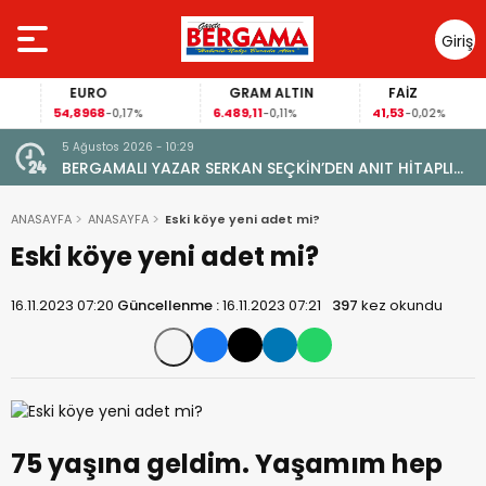
Giriş
Yap
EURO
GRAM ALTIN
FAİZ
54,8968
6.489,11
41,53
-0,17%
-0,11%
-0,02%
5 Ağustos 2026 - 10:29
BERGAMALI YAZAR SERKAN SEÇKİN’DEN ANIT HİTAPLI
KİTAP: “PERGAMON’DAN ARTVİN’E”
ANASAYFA
ANASAYFA
Eski köye yeni adet mi?
Eski köye yeni adet mi?
16.11.2023 07:20
Güncellenme :
16.11.2023 07:21
397
kez okundu
75 yaşına geldim. Yaşamım hep