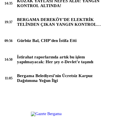
KOZAK YAYLASI NEFES ALDI: YANGIN
14:35
KONTROL ALTINDA!
BERGAMA DEREKÖY’DE ELEKTRİK
19:37
TELİNDEN ÇIKAN YANGIN KONTROL
ALTINA ALINDI
Gürbüz Bal, CHP’den İstifa Etti
09:56
İstirahat raporlarında artık bu işlem
14:50
yapılmayacak: Her şey e-Devlet’e taşındı
Bergama Belediyesi’nin Ücretsiz Karpuz
11:05
Dağıtımına Yoğun İlgi