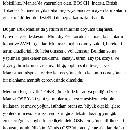
lobicilikte, Manisa’da yatırımları olan, BOSCH, İndesit, Brtish
Tobacco, Schneider gibi daha birçok yabancı sermayeli fabrikaların
genel müdürlerinin desteğini de hep arkamızda hissettik.
Bugün artık Manisa’da yatırım alanlarının doyuma ulaşması,
Üniversite yerleşkesinin Muradiye’ye kurulması, aradaki alanların
konut ve AVM inşaatları için imara açılması ne yazık ki, bereketli
tarım arazilerinin de heba olmasına yol açmıştır. Bundan sonra
yapılması gerekenler kalkınma, sanayi, tarım, altyapı, sosyal ve
diğer yatırımların çevre duyarlılığı, toplumsal ihtiyaçlar ve
Manisa’nın nispeten gerice kalmış yörelerinin kalkınmasına yönelik
bir planlama mantığı çerçevesinde olmalıdır.
Merhum Koşmaz ile TOBB günlerinde bir araya geldiğimizde
Manisa OSB’deki yeni yatırımların, entegre tesislere, teknoloji
kullanan, sermaye yoğun, istihdam oranı az, büyük ölçekli işlere
yönlendirilmesi; tarımsal endüstri, gıda, tekstil, hazır giyim gibi
emek yoğun sanayilerin ise ilçelerdeki OSB’lere yönlendirilmesini
konuşuyorduk. Nitekim Manisa OSB’nin genişleme alanları da bu