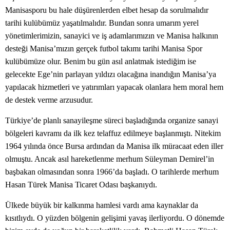
Manisasporu bu hale düşürenlerden elbet hesap da sorulmalıdır
tarihi kulübümüz yaşatılmalıdır. Bundan sonra umarım yerel
yönetimlerimizin, sanayici ve iş adamlarımızın ve Manisa halkının
desteği Manisa’mızın gerçek futbol takımı tarihi Manisa Spor
kulübümüze olur. Benim bu gün asıl anlatmak istediğim ise
gelecekte Ege’nin parlayan yıldızı olacağına inandığın Manisa’ya
yapılacak hizmetleri ve yatırımları yapacak olanlara hem moral hem
de destek verme arzusudur.
Türkiye’de planlı sanayileşme süreci başladığında organize sanayi
bölgeleri kavramı da ilk kez telaffuz edilmeye başlanmıştı. Nitekim
1964 yılında önce Bursa ardından da Manisa ilk müracaat eden iller
olmuştu. Ancak asıl hareketlenme merhum Süleyman Demirel’in
başbakan olmasından sonra 1966’da başladı. O tarihlerde merhum
Hasan Türek Manisa Ticaret Odası başkanıydı.
Ülkede büyük bir kalkınma hamlesi vardı ama kaynaklar da
kısıtlıydı. O yüzden bölgenin gelişimi yavaş ilerliyordu. O dönemde