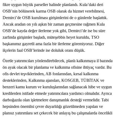
fikre uygun büyük parseller halinde planlandı. Kula’daki deri
OSB’nin bölünerek karma OSB olarak da hizmet verebilmesi,
Demirci’de OSB kurulması girişimlerini de o günlerde başlattık.
Ancak aradan on yılı aşkın bir zaman geçmesine rağmen Kula
OSB’de kayda değer ilerleme yok gibi, Demirci’de ise bu süre
zarfında girişimler başladı, müteşebbis heyet kuruldu, TSO
başkanımız gayretli ama fazla bir ilerleme göremiyoruz. Diğer
ilçelerin faal OSB’lerinde ise doluluk oranı düşük.
Özetle yatırımcıları yönlendirebilecek, planlı kalkınmaya il bazında
ön ayak olacak bir planlama ve kalkınma ofisine ihtiyaç vardır. Bu
ofis devlet teşviklerinden, AB fonlarından, kırsal kalkınma
desteklerinden, Kalkınma ajansları, KOSGEB, TÜBİTAK ve
benzeri kamu kurum ve kuruluşlarından sağlanacak hibe ve uygun
kredilerden istifade etmede yatırımcılara yardımcı olmalıdır. Ayrıca
darboğazda olan işletmelere danışmanlık desteği vermelidir. Tabi
hepsinden önemlisi çevre duyarlılığı gözetilmeden yapılan ve
plansız yatırımlara set çekecek bir anlayış bu çalışmalarda öncelikli