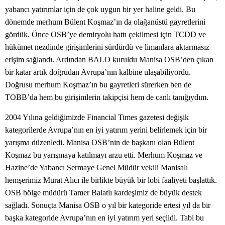
yabancı yatırımlar için de çok uygun bir yer haline geldi. Bu
dönemde merhum Bülent Koşmaz’ın da olağanüstü gayretlerini
gördük. Önce OSB’ye demiryolu hattı çekilmesi için TCDD ve
hükümet nezdinde girişimlerini sürdürdü ve limanlara aktarmasız
erişim sağlandı. Ardından BALO kuruldu Manisa OSB’den çıkan
bir katar artık doğrudan Avrupa’nın kalbine ulaşabiliyordu.
Doğrusu merhum Koşmaz’ın bu gayretleri sürerken ben de
TOBB’da hem bu girişimlerin takipçisi hem de canlı tanığıydım.
2004 Yılına geldiğimizde Financial Times gazetesi değişik
kategorilerde Avrupa’nın en iyi yatırım yerini belirlemek için bir
yarışma düzenledi. Manisa OSB’nin de başkanı olan Bülent
Koşmaz bu yarışmaya katılmayı arzu etti. Merhum Koşmaz ve
Hazine’de Yabancı Sermaye Genel Müdür vekili Manisalı
hemşerimiz Murat Alıcı ile birlikte büyük bir lobi faaliyeti başlattık.
OSB bölge müdürü Tamer Balatlı kardeşimiz de büyük destek
sağladı. Sonuçta Manisa OSB o yıl bir kategoride ertesi yıl da bir
başka kategoride Avrupa’nın en iyi yatırım yeri seçildi. Tabi bu