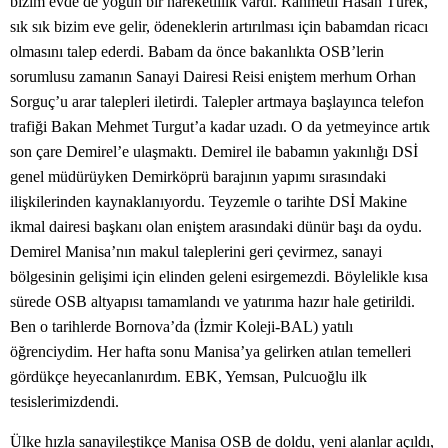
bizim evde de yoğun bir hareketlilik vardı. Rahmetli Hasan Türek,
sık sık bizim eve gelir, ödeneklerin artırılması için babamdan ricacı
olmasını talep ederdi. Babam da önce bakanlıkta OSB’lerin
sorumlusu zamanın Sanayi Dairesi Reisi eniştem merhum Orhan
Sorguç’u arar talepleri iletirdi. Talepler artmaya başlayınca telefon
trafiği Bakan Mehmet Turgut’a kadar uzadı. O da yetmeyince artık
son çare Demirel’e ulaşmaktı. Demirel ile babamın yakınlığı DSİ
genel müdürüyken Demirköprü barajının yapımı sırasındaki
ilişkilerinden kaynaklanıyordu. Teyzemle o tarihte DSİ Makine
ikmal dairesi başkanı olan eniştem arasındaki dünür başı da oydu.
Demirel Manisa’nın makul taleplerini geri çevirmez, sanayi
bölgesinin gelişimi için elinden geleni esirgemezdi. Böylelikle kısa
sürede OSB altyapısı tamamlandı ve yatırıma hazır hale getirildi.
Ben o tarihlerde Bornova’da (İzmir Koleji-BAL) yatılı
öğrenciydim. Her hafta sonu Manisa’ya gelirken atılan temelleri
gördükçe heyecanlanırdım. EBK, Yemsan, Pulcuoğlu ilk
tesislerimizdendi.
Ülke hızla sanayileştikçe Manisa OSB de doldu, yeni alanlar açıldı,