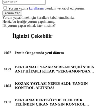
Yorum yazma
kurallarını
okudum ve kabul ediyorum.
Yorum Yap
Yorum yapabilmek için kuralları kabul etmelisiniz.
Henüz bu içeriğe yorum yapılmamış.
İlk yorum yapan olmak ister misiniz?
İlginizi Çekebilir
İzmir Otogarında yeni dönem
10:57
BERGAMALI YAZAR SERKAN SEÇKİN’DEN
10:29
ANIT HİTAPLI KİTAP: “PERGAMON’DAN
ARTVİN’E”
KOZAK YAYLASI NEFES ALDI: YANGIN
14:35
KONTROL ALTINDA!
BERGAMA DEREKÖY’DE ELEKTRİK
19:37
TELİNDEN ÇIKAN YANGIN KONTROL
ALTINA ALINDI