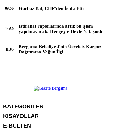
Gürbüz Bal, CHP’den İstifa Etti
09:56
İstirahat raporlarında artık bu işlem
14:50
yapılmayacak: Her şey e-Devlet’e taşındı
Bergama Belediyesi’nin Ücretsiz Karpuz
11:05
Dağıtımına Yoğun İlgi
KATEGORİLER
KISAYOLLAR
CANLI YAYIN
Menü seçimi yapın. WP-ADMIN → Görünüm → Menüler sayfasından
E-BÜLTEN
BURÇLAR
menü eşleştirmesi yapınız.
HABER
CANLI BORSA