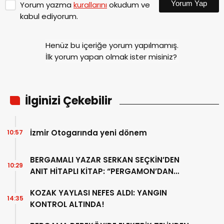
Yorum Yap
Yorum yazma
kurallarını
okudum ve
kabul ediyorum.
Henüz bu içeriğe yorum yapılmamış.
İlk yorum yapan olmak ister misiniz?
İlginizi Çekebilir
İzmir Otogarında yeni dönem
10:57
BERGAMALI YAZAR SERKAN SEÇKİN’DEN
10:29
ANIT HİTAPLI KİTAP: “PERGAMON’DAN
ARTVİN’E”
KOZAK YAYLASI NEFES ALDI: YANGIN
14:35
KONTROL ALTINDA!