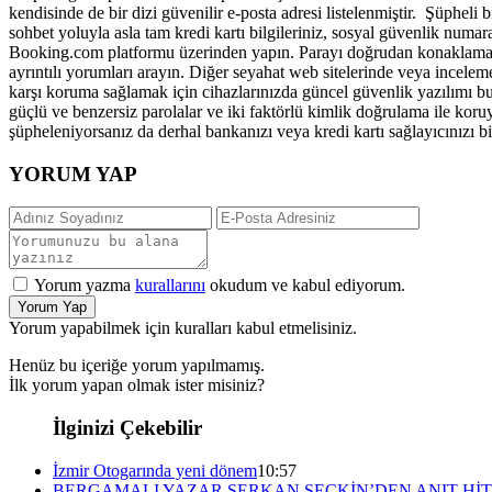
kendisinde de bir dizi güvenilir e-posta adresi listelenmiştir. Şüpheli
sohbet yoluyla asla tam kredi kartı bilgileriniz, sosyal güvenlik numa
Booking.com platformu üzerinden yapın. Parayı doğrudan konaklama sa
ayrıntılı yorumları arayın. Diğer seyahat web sitelerinde veya incelem
karşı koruma sağlamak için cihazlarınızda güncel güvenlik yazılımı bu
güçlü ve benzersiz parolalar ve iki faktörlü kimlik doğrulama ile koruy
şüpheleniyorsanız da derhal bankanızı veya kredi kartı sağlayıcınızı bi
YORUM YAP
Yorum yazma
kurallarını
okudum ve kabul ediyorum.
Yorum Yap
Yorum yapabilmek için kuralları kabul etmelisiniz.
Henüz bu içeriğe yorum yapılmamış.
İlk yorum yapan olmak ister misiniz?
İlginizi Çekebilir
İzmir Otogarında yeni dönem
10:57
BERGAMALI YAZAR SERKAN SEÇKİN’DEN ANIT HİT