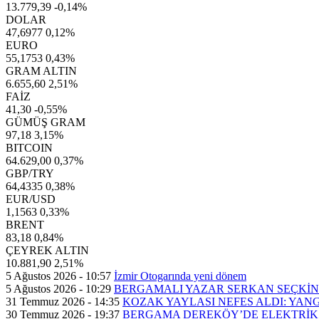
13.779,39
-0,14%
DOLAR
47,6977
0,12%
EURO
55,1753
0,43%
GRAM ALTIN
6.655,60
2,51%
FAİZ
41,30
-0,55%
GÜMÜŞ GRAM
97,18
3,15%
BITCOIN
64.629,00
0,37%
GBP/TRY
64,4335
0,38%
EUR/USD
1,1563
0,33%
BRENT
83,18
0,84%
ÇEYREK ALTIN
10.881,90
2,51%
5 Ağustos 2026 - 10:57
İzmir Otogarında yeni dönem
5 Ağustos 2026 - 10:29
BERGAMALI YAZAR SERKAN SEÇKİN’
31 Temmuz 2026 - 14:35
KOZAK YAYLASI NEFES ALDI: YAN
30 Temmuz 2026 - 19:37
BERGAMA DEREKÖY’DE ELEKTRİK 