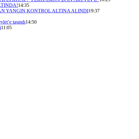
LTINDA!
14:35
N YANGIN KONTROL ALTINA ALINDI
19:37
vlet’e taşındı
14:50
i
11:05