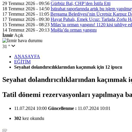
29 Temmuz 2026 - 09:56
Gürbüz Bal, CHP’den İstifa Etti
18 Temmuz 2026 - 14:50
İstirahat raporlarında artık bu işlem yapılm
17 Temmuz 2026 - 11:05
Bergama Belediyesi’nin Ücretsiz Karpuz Da
17 Temmuz 2026 - 09:30
Hayat Pahalı, Emek Ucuz: Tarlada Zorlu H
15 Temmuz 2026 - 08:23
Milas’ta orman yangını! 1120 kişi tahliye ed
14 Temmuz 2026 - 20:13
Muğla’da orman yangını
İzmir
Açık
31 °
ANASAYFA
EĞİTİM
Seyahat dolandırıcılıklarından kaçınmak için 12 ipucu
Seyahat dolandırıcılıklarından kaçınmak i
Tatil dönemi rezervasyonları yapılmaya b
11.07.2024 10:00
Güncellenme :
11.07.2024 10:01
302
kez okundu