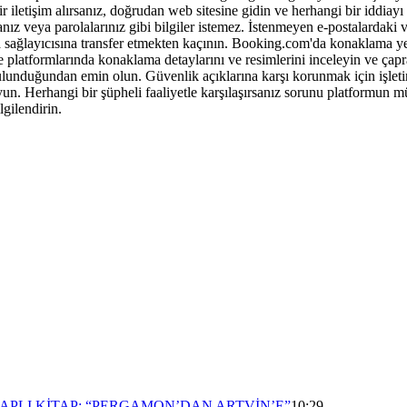
 bir iletişim alırsanız, doğrudan web sitesine gidin ve herhangi bir idd
ranız veya parolalarınız gibi bilgiler istemez. İstenmeyen e-postalardak
ğlayıcısına transfer etmekten kaçının. Booking.com'da konaklama yeri
e platformlarında konaklama detaylarını ve resimlerini inceleyin ve çapr
lunduğundan emin olun. Güvenlik açıklarına karşı korunmak için işletim 
un. Herhangi bir şüpheli faaliyetle karşılaşırsanız sorunu platformun müş
lgilendirin.
APLI KİTAP: “PERGAMON’DAN ARTVİN’E”
10:29