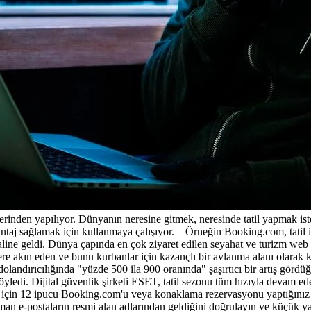
üzerinden yapılıyor. Dünyanın neresine gitmek, neresinde tatil yapmak iste
taj sağlamak için kullanmaya çalışıyor. Örneğin Booking.com, tatil için
aline geldi. Dünya çapında en çok ziyaret edilen seyahat ve turizm web 
lere akın eden ve bunu kurbanlar için kazançlı bir avlanma alanı olara
landırıcılığında "yüzde 500 ila 900 oranında" şaşırtıcı bir artış gördü
ledi. Dijital güvenlik şirketi ESET, tatil sezonu tüm hızıyla devam ede
k için 12 ipucu Booking.com'u veya konaklama rezervasyonu yaptığınız bir 
 zaman e-postaların resmi alan adlarından geldiğini doğrulayın ve küçük y