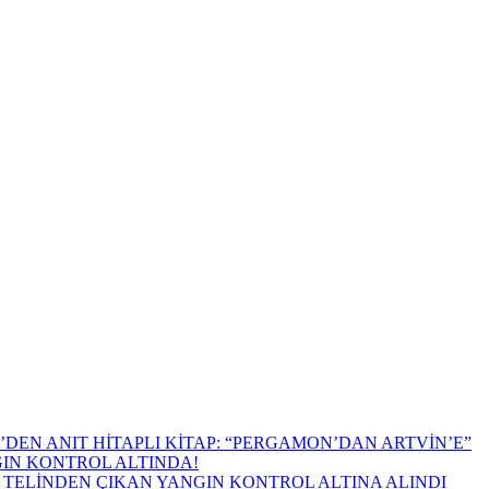
DEN ANIT HİTAPLI KİTAP: “PERGAMON’DAN ARTVİN’E”
GIN KONTROL ALTINDA!
TELİNDEN ÇIKAN YANGIN KONTROL ALTINA ALINDI