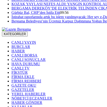
KOZAK YAYLASI NEFES ALDI: YANGIN KONTROL A
BERGAMA DEREKÖY’DE ELEKTRİK TELİNDEN ÇIKA
Gürbüz Bal, CHP’den İstifa Etti
09:56
İstirahat raporlarında artık bu işlem yapılmayacak: Her şey e-De
Bergama Belediyesi’nin Ücretsiz Karpuz Dağıtımına Yoğun İlg
KATEGORİLER
CANLI YAYIN
BURÇLAR
HABER
CANLI BORSA
CANLI SONUÇLAR
HAVA DURUMU
CANLI TV
FİKSTÜR
FİRMA EKLE
FİRMA REHBERİ
GAZETE OKU
GAZETELER
YEREL HABERLER
NÖBETÇİ ECZANELER
HABER GÖNDER
YAZARLAR