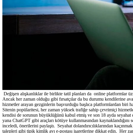
Değişen alışkanlıklar ile birlikte tatil planları da online platformlar 
Ancak her zaman olduğu gibi fırsatçılar da bu durumu kendilerine avan
hizmetler arayan gezginlerin başvurduğu başlıca platformlardan biri h
Sitenin popülaritesi, her zaman yüksek trafiğe sahip çevrimiçi hizmet
kendisi de sorunun büyüklüğünü kabul etmiş ve son 18 ayda seyahat do
yana ChatGPT gibi araçları kötüye kullanmasından kaynaklandığını söy
inceledi, önerilerini paylaştı. Seyahat dolandırıcılıklarından kaçınma
talepleri gibi tipik kimlik avı e-postası işaretlerine dikkat edin. Her