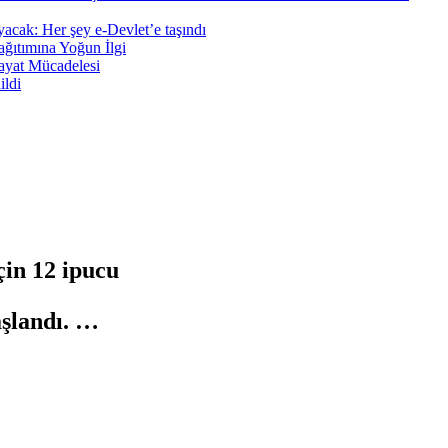
ayacak: Her şey e-Devlet’e taşındı
ğıtımına Yoğun İlgi
ayat Mücadelesi
ildi
çin 12 ipucu
aşlandı. …