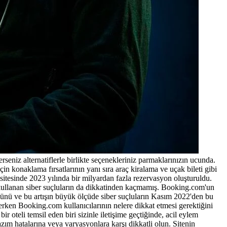
rseniz alternatiflerle birlikte seçenekleriniz parmaklarınızın ucunda.
 konaklama fırsatlarının yanı sıra araç kiralama ve uçak bileti gibi
sitesinde 2023 yılında bir milyardan fazla rezervasyon oluşturuldu.
k kullanan siber suçluların da dikkatinden kaçmamış. Booking.com'un
ğünü ve bu artışın büyük ölçüde siber suçluların Kasım 2022'den bu
rken Booking.com kullanıcılarının nelere dikkat etmesi gerektiğini
oteli temsil eden biri sizinle iletişime geçtiğinde, acil eylem
azım hatalarına veya varyasyonlara karşı dikkatli olun. Sitenin