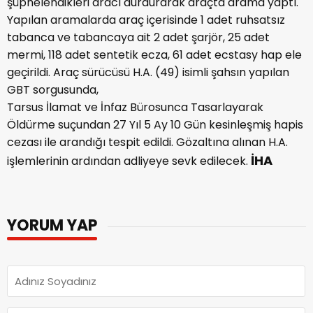
şüphelendikleri aracı durdurarak araçta arama yaptı.
Yapılan aramalarda araç içerisinde 1 adet ruhsatsız
tabanca ve tabancaya ait 2 adet şarjör, 25 adet
mermi, 118 adet sentetik ecza, 61 adet ecstasy hap ele
geçirildi. Araç sürücüsü H.A. (49) isimli şahsın yapılan
GBT sorgusunda,
Tarsus İlamat ve İnfaz Bürosunca Tasarlayarak
Öldürme suçundan 27 Yıl 5 Ay 10 Gün kesinleşmiş hapis
cezası ile arandığı tespit edildi. Gözaltına alınan H.A.
İHA
işlemlerinin ardından adliyeye sevk edilecek.
YORUM YAP