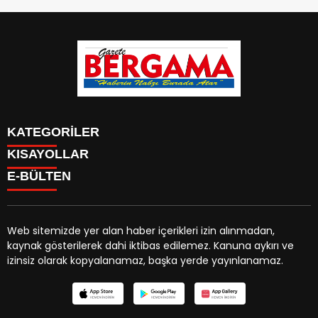
KATEGORİLER
KISAYOLLAR
CANLI YAYIN
Menü seçimi yapın. WP-ADMIN → Görünüm → Menüler
E-BÜLTEN
BURÇLAR
sayfasından menü eşleştirmesi yapınız.
HABER
CANLI BORSA
CANLI SONUÇLAR
Web sitemizde yer alan haber içerikleri izin alınmadan,
HAVA DURUMU
kaynak gösterilerek dahi iktibas edilemez. Kanuna aykırı ve
gazetebergama.com.tr
e-bültenine abone olarak,
CANLI TV
izinsiz olarak kopyalanamaz, başka yerde yayınlanamaz.
tarafınıza haber, duyuru ve kampanya içerikli e-postaların
FİKSTÜR
gönderilmesini kabul etmiş olursunuz.
FİRMA EKLE
FİRMA REHBERİ
GAZETE OKU