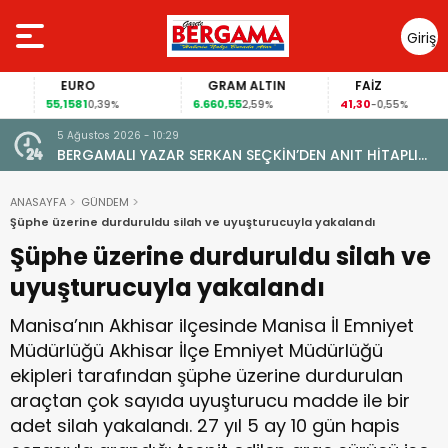
Giriş
Yap
EURO
GRAM ALTIN
FAİZ
55,1581
6.660,55
41,30
0,39%
2,59%
-0,55%
5 Ağustos 2026 - 10:29
BERGAMALI YAZAR SERKAN SEÇKİN’DEN ANIT HİTAPLI
KİTAP: “PERGAMON’DAN ARTVİN’E”
ANASAYFA
GÜNDEM
Şüphe üzerine durduruldu silah ve uyuşturucuyla yakalandı
Şüphe üzerine durduruldu silah ve
uyuşturucuyla yakalandı
Manisa’nın Akhisar ilçesinde Manisa İl Emniyet
Müdürlüğü Akhisar İlçe Emniyet Müdürlüğü
ekipleri tarafından şüphe üzerine durdurulan
araçtan çok sayıda uyuşturucu madde ile bir
adet silah yakalandı. 27 yıl 5 ay 10 gün hapis