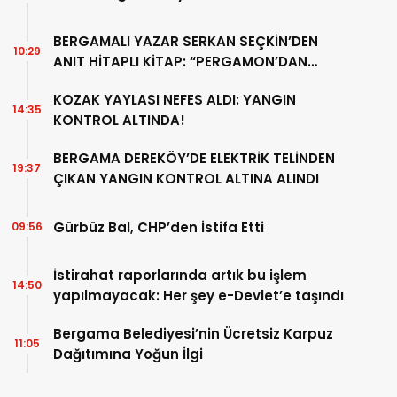
BERGAMALI YAZAR SERKAN SEÇKİN’DEN
10:29
ANIT HİTAPLI KİTAP: “PERGAMON’DAN
ARTVİN’E”
KOZAK YAYLASI NEFES ALDI: YANGIN
14:35
KONTROL ALTINDA!
BERGAMA DEREKÖY’DE ELEKTRİK TELİNDEN
19:37
ÇIKAN YANGIN KONTROL ALTINA ALINDI
Gürbüz Bal, CHP’den İstifa Etti
09:56
İstirahat raporlarında artık bu işlem
14:50
yapılmayacak: Her şey e-Devlet’e taşındı
Bergama Belediyesi’nin Ücretsiz Karpuz
11:05
Dağıtımına Yoğun İlgi