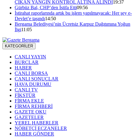
ÇIKAN YANGIN KONTROL ALTINA ALINDI
19:37
Gürbüz Bal, CHP’den İstifa Etti
09:56
İstirahat raporlarında artık bu işlem yapılmayacak: Her şey e-
Devlet’e taşındı
14:50
Bergama Belediyesi’nin Ücretsiz Karpuz Dağıtımına Yoğun
İlgi
11:05
KATEGORİLER
CANLI YAYIN
BURÇLAR
HABER
CANLI BORSA
CANLI SONUÇLAR
HAVA DURUMU
CANLI TV
FİKSTÜR
FİRMA EKLE
FİRMA REHBERİ
GAZETE OKU
GAZETELER
YEREL HABERLER
NÖBETÇİ ECZANELER
HABER GÖNDER