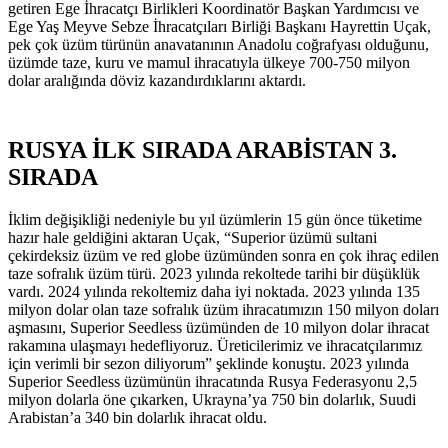
getiren Ege İhracatçı Birlikleri Koordinatör Başkan Yardımcısı ve
Ege Yaş Meyve Sebze İhracatçıları Birliği Başkanı Hayrettin Uçak,
pek çok üzüm türünün anavatanının Anadolu coğrafyası olduğunu,
üzümde taze, kuru ve mamul ihracatıyla ülkeye 700-750 milyon
dolar aralığında döviz kazandırdıklarını aktardı.
RUSYA İLK SIRADA ARABİSTAN 3.
SIRADA
İklim değişikliği nedeniyle bu yıl üzümlerin 15 gün önce tüketime
hazır hale geldiğini aktaran Uçak, “Superior üzümü sultani
çekirdeksiz üzüm ve red globe üzümünden sonra en çok ihraç edilen
taze sofralık üzüm türü. 2023 yılında rekoltede tarihi bir düşüklük
vardı. 2024 yılında rekoltemiz daha iyi noktada. 2023 yılında 135
milyon dolar olan taze sofralık üzüm ihracatımızın 150 milyon doları
aşmasını, Superior Seedless üzümünden de 10 milyon dolar ihracat
rakamına ulaşmayı hedefliyoruz. Üreticilerimiz ve ihracatçılarımız
için verimli bir sezon diliyorum” şeklinde konuştu. 2023 yılında
Superior Seedless üzümünün ihracatında Rusya Federasyonu 2,5
milyon dolarla öne çıkarken, Ukrayna’ya 750 bin dolarlık, Suudi
Arabistan’a 340 bin dolarlık ihracat oldu.