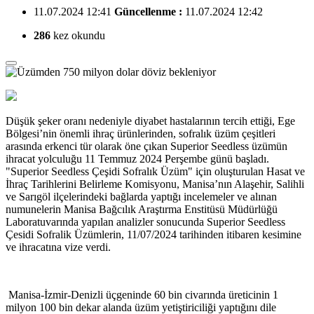
11.07.2024 12:41
Güncellenme :
11.07.2024 12:42
286
kez okundu
Düşük şeker oranı nedeniyle diyabet hastalarının tercih ettiği, Ege
Bölgesi’nin önemli ihraç ürünlerinden, sofralık üzüm çeşitleri
arasında erkenci tür olarak öne çıkan Superior Seedless üzümün
ihracat yolculuğu 11 Temmuz 2024 Perşembe günü başladı.
"Superior Seedless Çeşidi Sofralık Üzüm" için oluşturulan Hasat ve
İhraç Tarihlerini Belirleme Komisyonu, Manisa’nın Alaşehir, Salihli
ve Sarıgöl ilçelerindeki bağlarda yaptığı incelemeler ve alınan
numunelerin Manisa Bağcılık Araştırma Enstitüsü Müdürlüğü
Laboratuvarında yapılan analizler sonucunda Superior Seedless
Çesidi Sofralik Üzümlerin, 11/07/2024 tarihinden itibaren kesimine
ve ihracatına vize verdi.
Manisa-İzmir-Denizli üçgeninde 60 bin civarında üreticinin 1
milyon 100 bin dekar alanda üzüm yetiştiriciliği yaptığını dile