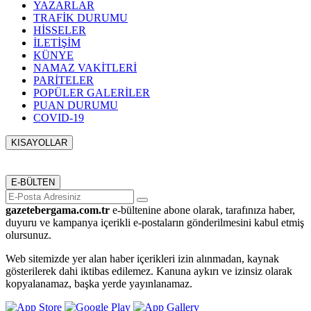
YAZARLAR
TRAFİK DURUMU
HİSSELER
İLETİŞİM
KÜNYE
NAMAZ VAKİTLERİ
PARİTELER
POPÜLER GALERİLER
PUAN DURUMU
COVID-19
KISAYOLLAR
Menü seçimi yapın. WP-ADMIN → Görünüm → Menüler
sayfasından menü eşleştirmesi yapınız.
E-BÜLTEN
gazetebergama.com.tr
e-bültenine abone olarak, tarafınıza haber,
duyuru ve kampanya içerikli e-postaların gönderilmesini kabul etmiş
olursunuz.
Web sitemizde yer alan haber içerikleri izin alınmadan, kaynak
gösterilerek dahi iktibas edilemez. Kanuna aykırı ve izinsiz olarak
kopyalanamaz, başka yerde yayınlanamaz.