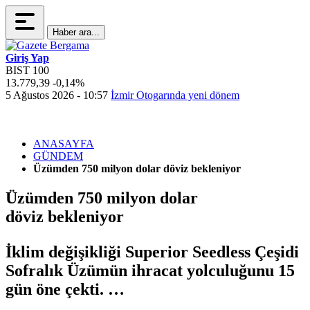
Haber ara...
Giriş Yap
BIST 100
13.779,39
-0,14%
4
5 Ağustos 2026 - 10:57
İzmir Otogarında yeni dönem
5
ANASAYFA
GÜNDEM
Üzümden 750 milyon dolar döviz bekleniyor
Üzümden 750 milyon dolar
döviz bekleniyor
İklim değişikliği Superior Seedless Çeşidi
Sofralık Üzümün ihracat yolculuğunu 15
gün öne çekti. …